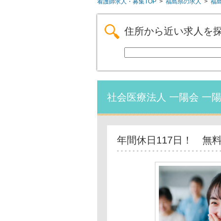
看護師求人・募集TOP
>
福島県の求人
>
福
住所から近い求人を
社会医療法人 一陽会 一
年間休日117日！ 無