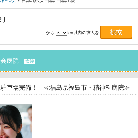
島市の求人
> 社会医療法人 一陽会 一陽会病院
探す
から
km以内の求人を
陽会病院
病院
料駐車場完備！ ≪福島県福島市・精神科病院≫