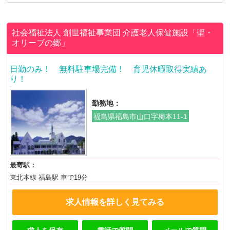
社会福祉法人 創世福祉事業団
介護老人保健施設「聖・
オリーブの郷」
日勤のみ！ 無料駐車場完備！ 育児休暇取得実績あ
り！
勤務地：
福島県福島市山口字梅本11-1
最寄駅：
東北本線 福島駅 車で19分
求人情報を詳しく見てみる