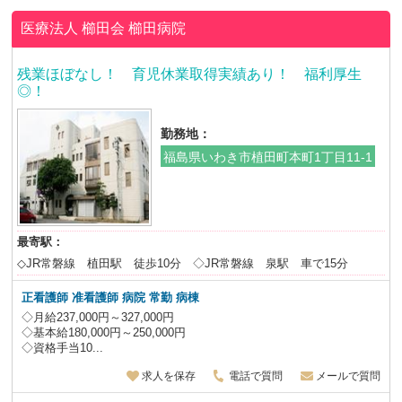
医療法人 櫛田会
櫛田病院
残業ほぼなし！ 育児休業取得実績あり！ 福利厚生
◎！
勤務地：
福島県いわき市植田町本町1丁目11-1
最寄駅：
◇JR常磐線 植田駅 徒歩10分 ◇JR常磐線 泉駅 車で15分
正看護師 准看護師 病院 常勤 病棟
◇月給237,000円～327,000円
◇基本給180,000円～250,000円
◇資格手当10...
求人を保存
電話で質問
メールで質問