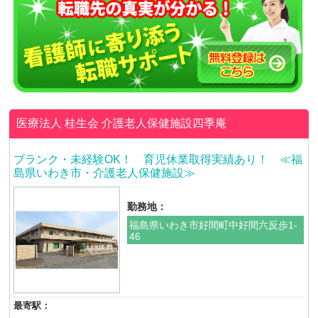
医療法人 桂生会
介護老人保健施設四季庵
ブランク・未経験OK！ 育児休業取得実績あり！ ≪福
島県いわき市・介護老人保健施設≫
勤務地：
福島県いわき市好間町中好間六反歩1-
46
最寄駅：