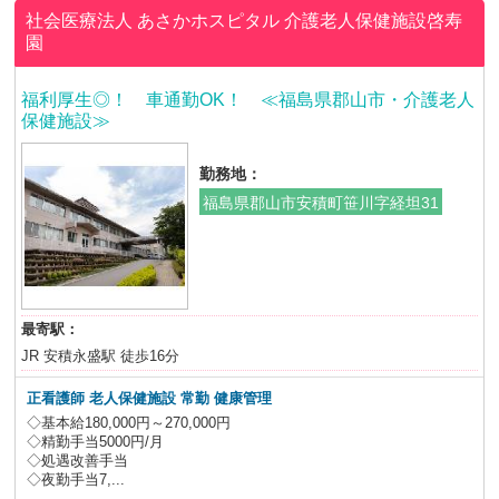
社会医療法人 あさかホスピタル
介護老人保健施設啓寿
園
福利厚生◎！ 車通勤OK！ ≪福島県郡山市・介護老人
保健施設≫
勤務地：
福島県郡山市安積町笹川字経坦31
最寄駅：
JR 安積永盛駅 徒歩16分
正看護師 老人保健施設
常勤 健康管理
◇基本給180,000円～270,000円
◇精勤手当5000円/月
◇処遇改善手当
◇夜勤手当7,...