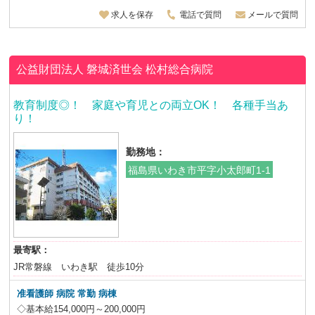
求人を保存
電話で質問
メールで質問
公益財団法人 磐城済世会
松村総合病院
教育制度◎！ 家庭や育児との両立OK！ 各種手当あ
り！
勤務地：
福島県いわき市平字小太郎町1-1
最寄駅：
JR常磐線 いわき駅 徒歩10分
准看護師 病院 常勤 病棟
◇基本給154,000円～200,000円