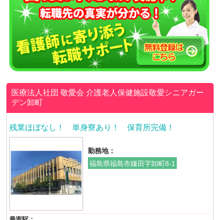
医療法人社団 敬愛会
介護老人保健施設敬愛シニアガー
デン卸町
残業ほぼなし！ 単身寮あり！ 保育所完備！
勤務地：
福島県福島市鎌田字卸町8-1
最寄駅：