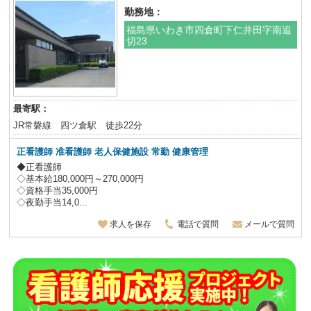
勤務地：
福島県いわき市四倉町下仁井田字南追
切23
最寄駅：
JR常磐線 四ツ倉駅 徒歩22分
正看護師 准看護師 老人保健施設
常勤 健康管理
◆正看護師
◇基本給180,000円～270,000円
◇資格手当35,000円
◇夜勤手当14,0...
求人を保存
電話で質問
メールで質問