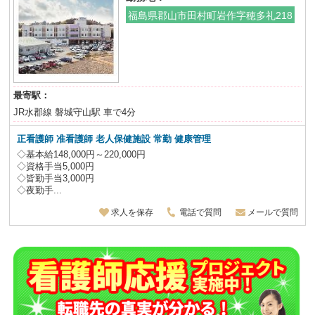
福島県郡山市田村町岩作字穂多礼218
最寄駅：
JR水郡線 磐城守山駅 車で4分
正看護師 准看護師 老人保健施設
常勤 健康管理
◇基本給148,000円～220,000円
◇資格手当5,000円
◇皆勤手当3,000円
◇夜勤手...
求人を保存
電話で質問
メールで質問