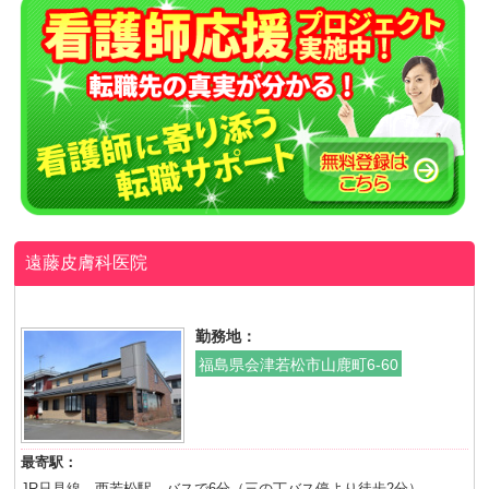
遠藤皮膚科医院
勤務地：
福島県会津若松市山鹿町6-60
最寄駅：
JR只見線 西若松駅 バスで6分（三の丁バス停より徒歩2分）