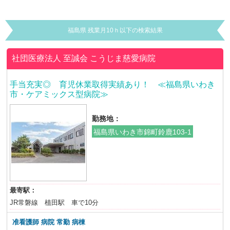
福島県 残業月10ｈ以下の検索結果
社団医療法人 至誠会
こうじま慈愛病院
手当充実◎ 育児休業取得実績あり！ ≪福島県いわき
市・ケアミックス型病院≫
勤務地：
福島県いわき市錦町鈴鹿103-1
最寄駅：
JR常磐線 植田駅 車で10分
准看護師 病院 常勤 病棟