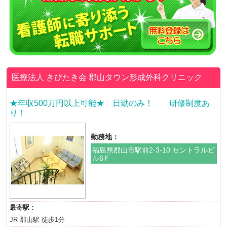
医療法人 きびたき会
郡山タウン形成外科クリニック
★年収500万円以上可能★ 日勤のみ！ 研修制度あ
り！
勤務地：
福島県郡山市駅前2-3-10 セントラルビ
ル6Ｆ
最寄駅：
JR 郡山駅 徒歩1分