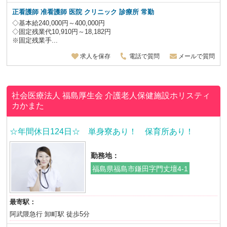
正看護師 准看護師 医院 クリニック 診療所 常勤
◇基本給240,000円～400,000円
◇固定残業代10,910円～18,182円
※固定残業手...
求人を保存
電話で質問
メールで質問
社会医療法人 福島厚生会
介護老人保健施設ホリスティ
カかまた
☆年間休日124日☆ 単身寮あり！ 保育所あり！
勤務地：
福島県福島市鎌田字門丈壇4-1
最寄駅：
阿武隈急行 卸町駅 徒歩5分