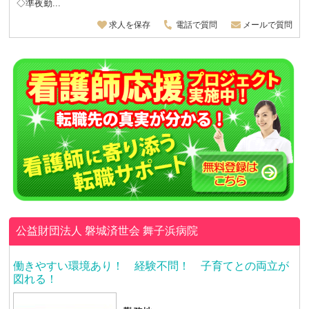
◇準夜勤...
求人を保存
電話で質問
メールで質問
公益財団法人 磐城済世会
舞子浜病院
働きやすい環境あり！ 経験不問！ 子育てとの両立が
図れる！