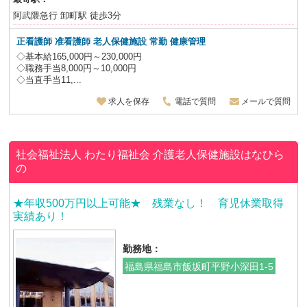
阿武隈急行 卸町駅 徒歩3分
正看護師 准看護師 老人保健施設
常勤 健康管理
◇基本給165,000円～230,000円
◇職務手当8,000円～10,000円
◇当直手当11,...
求人を保存
電話で質問
メールで質問
社会福祉法人 わたり福祉会
介護老人保健施設はなひら
の
★年収500万円以上可能★ 残業なし！ 育児休業取得
実績あり！
勤務地：
福島県福島市飯坂町平野小深田1-5