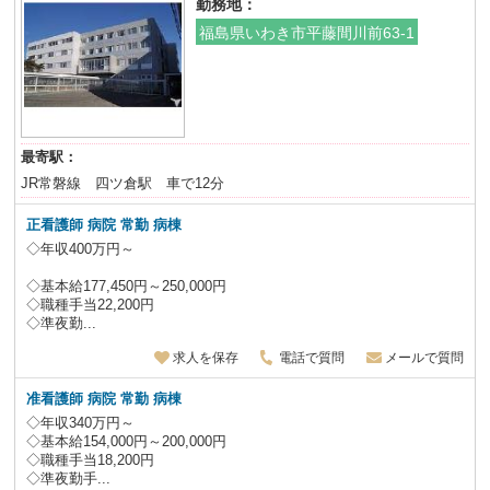
勤務地：
福島県いわき市平藤間川前63-1
最寄駅：
JR常磐線 四ツ倉駅 車で12分
正看護師 病院 常勤 病棟
◇年収400万円～
◇基本給177,450円～250,000円
◇職種手当22,200円
◇準夜勤...
求人を保存
電話で質問
メールで質問
准看護師 病院 常勤 病棟
◇年収340万円～
◇基本給154,000円～200,000円
◇職種手当18,200円
◇準夜勤手...