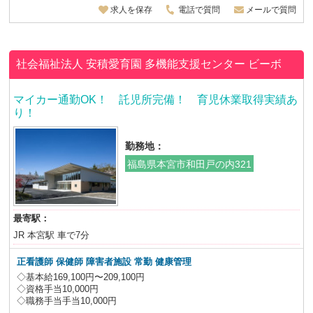
求人を保存
電話で質問
メールで質問
社会福祉法人 安積愛育園
多機能支援センター ビーボ
マイカー通勤OK！ 託児所完備！ 育児休業取得実績あ
り！
勤務地：
福島県本宮市和田戸の内321
最寄駅：
JR 本宮駅 車で7分
正看護師 保健師
障害者施設 常勤 健康管理
◇基本給169,100円〜209,100円
◇資格手当10,000円
◇職務手当手当10,000円
...