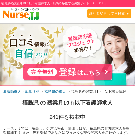
福島県の残業月10ｈ以下看護師求人・転職を応援する募集サイト「ナースJJ」
条件を変更して再検索 ▼
看護師求人・募集TOP
福島県の求人
福島県の残業月10ｈ以下求人情報
福島県
の
残業月10ｈ以下
看護師求人
241
件を掲載中
ナースＪＪでは、福島市、会津若松市、郡山市ほか、福島県の看護師求人を多
数掲載中！ また、無料登録であなたにぴったりな非公開求人をご紹介します。