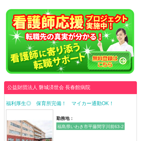
公益財団法人 磐城済世会
長春館病院
福利厚生◎ 保育所完備！ マイカー通勤OK！
勤務地：
福島県いわき市平藤間字川前63-2