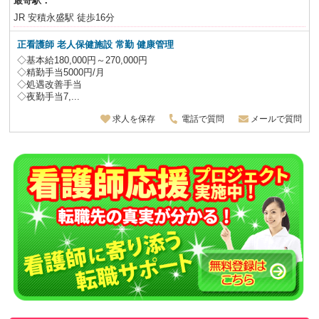
最寄駅：
JR 安積永盛駅 徒歩16分
正看護師 老人保健施設
常勤 健康管理
◇基本給180,000円～270,000円
◇精勤手当5000円/月
◇処遇改善手当
◇夜勤手当7,...
求人を保存
電話で質問
メールで質問