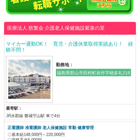
医療法人 慈繁会
介護老人保健施設紫泉の里
マイカー通勤OK！ 育児・介護休業取得実績あり！ 経
験不問！
勤務地：
福島県郡山市田村町岩作字穂多礼218
最寄駅：
JR水郡線 磐城守山駅 車で4分
正看護師 准看護師 老人保健施設
常勤 健康管理
◇基本給148,000円～220,000円
◇資格手当5,000円