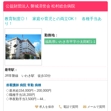
公益財団法人 磐城済世会
松村総合病院
教育制度◎！ 家庭や育児との両立OK！ 各種手当あ
り！
勤務地：
福島県いわき市平字小太郎町1-1
最寄駅：
JR常磐線 いわき駅 徒歩10分
准看護師 病院 常勤 病棟
◇基本給154,000円～200,000円
◇職種手当18,200円
◇準夜勤手当3,500円～44...
求人を保存
電話で質問
メールで質問