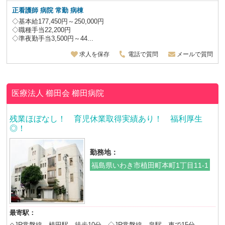
正看護師 病院 常勤 病棟
◇基本給177,450円～250,000円
◇職種手当22,200円
◇準夜勤手当3,500円～44...
求人を保存
電話で質問
メールで質問
医療法人 櫛田会
櫛田病院
残業ほぼなし！ 育児休業取得実績あり！ 福利厚生
◎！
勤務地：
福島県いわき市植田町本町1丁目11-1
最寄駅：
◇JR常磐線 植田駅 徒歩10分 ◇JR常磐線 泉駅 車で15分