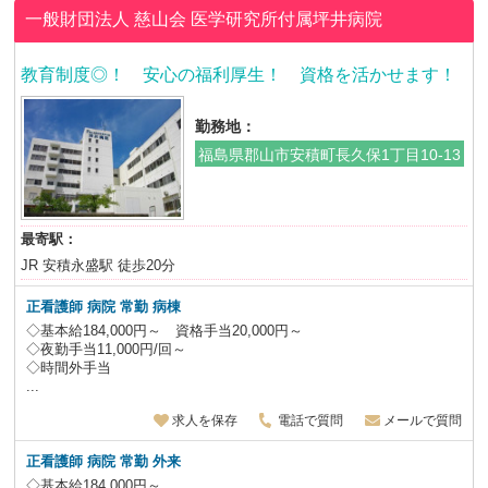
一般財団法人 慈山会
医学研究所付属坪井病院
教育制度◎！ 安心の福利厚生！ 資格を活かせます！
勤務地：
福島県郡山市安積町長久保1丁目10-13
最寄駅：
JR 安積永盛駅 徒歩20分
正看護師 病院 常勤 病棟
◇基本給184,000円～ 資格手当20,000円～
◇夜勤手当11,000円/回～
◇時間外手当
...
求人を保存
電話で質問
メールで質問
正看護師 病院 常勤 外来
◇基本給184,000円～