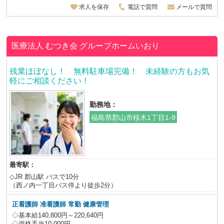
求人を保存
電話で質問
メールで質問
医療法人 むつき会
グループホームいおり
残業ほぼなし！ 無料駐車場完備！ 未経験の方もお気
軽にご相談ください！
勤務地：
福島県郡山市桜木1丁目1-9
最寄駅：
◇JR 郡山駅 バスで10分
（西ノ内一丁目バス停より徒歩2分）
正看護師 准看護師
常勤 健康管理
◇基本給140,800円～220,640円
◇資格手当10,000円