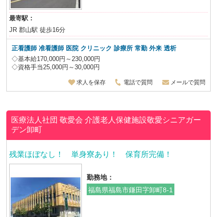
最寄駅：
JR 郡山駅 徒歩16分
正看護師 准看護師 医院 クリニック 診療所
常勤 外来 透析
◇基本給170,000円～230,000円
◇資格手当25,000円～30,000円
求人を保存
電話で質問
メールで質問
医療法人社団 敬愛会
介護老人保健施設敬愛シニアガー
デン卸町
残業ほぼなし！ 単身寮あり！ 保育所完備！
勤務地：
福島県福島市鎌田字卸町8-1