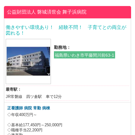
公益財団法人 磐城済世会
舞子浜病院
働きやすい環境あり！ 経験不問！ 子育てとの両立が
図れる！
勤務地：
福島県いわき市平藤間川前63-1
最寄駅：
JR常磐線 四ツ倉駅 車で12分
正看護師 病院 常勤 病棟
◇年収400万円～
◇基本給177,450円～250,000円
◇職種手当22,200円