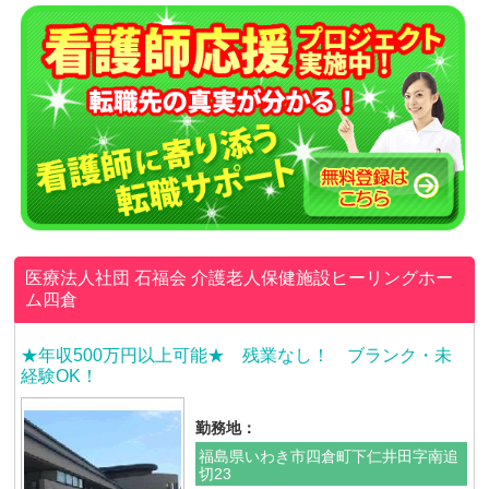
医療法人社団 石福会
介護老人保健施設ヒーリングホー
ム四倉
★年収500万円以上可能★ 残業なし！ ブランク・未
経験OK！
勤務地：
福島県いわき市四倉町下仁井田字南追
切23