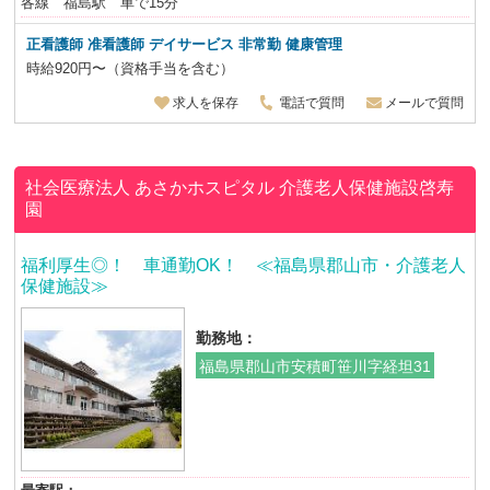
各線 福島駅 車で15分
正看護師 准看護師
デイサービス 非常勤 健康管理
時給920円〜（資格手当を含む）
求人を保存
電話で質問
メールで質問
社会医療法人 あさかホスピタル
介護老人保健施設啓寿
園
福利厚生◎！ 車通勤OK！ ≪福島県郡山市・介護老人
保健施設≫
勤務地：
福島県郡山市安積町笹川字経坦31