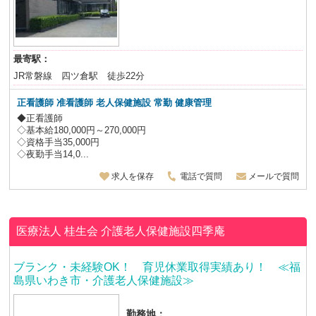
最寄駅：
JR常磐線 四ツ倉駅 徒歩22分
正看護師 准看護師 老人保健施設
常勤 健康管理
◆正看護師
◇基本給180,000円～270,000円
◇資格手当35,000円
◇夜勤手当14,0...
求人を保存
電話で質問
メールで質問
医療法人 桂生会
介護老人保健施設四季庵
ブランク・未経験OK！ 育児休業取得実績あり！ ≪福
島県いわき市・介護老人保健施設≫
勤務地：