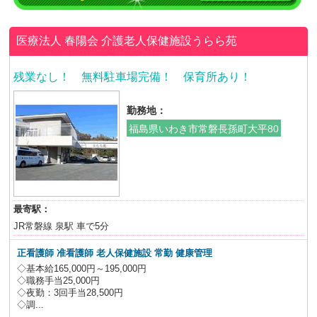
医療法人 春陽会
介護老人保健施設うらら苑
残業なし！ 無料駐車場完備！ 保育所あり！
勤務地：
福島県いわき市常磐長孫町大平80
最寄駅：
JR常磐線 泉駅 車で5分
正看護師 准看護師 老人保健施設
常勤 健康管理
◇基本給165,000円～195,000円
◇職務手当25,000円
◇夜勤：3回手当28,500円
◇調...