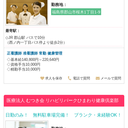
勤務地：
福島県郡山市桜木1丁目1-9
最寄駅：
◇JR 郡山駅 バスで10分
（西ノ内一丁目バス停より徒歩2分）
正看護師 准看護師
常勤 健康管理
◇基本給140,800円～220,640円
◇資格手当10,000円
◇精勤手当10,000円
求人を保存
電話で質問
メールで質問
医療法人 むつき会
リハビリパークひまわり健康倶楽部
日勤のみ！ 無料駐車場完備！ ブランク・未経験OK！