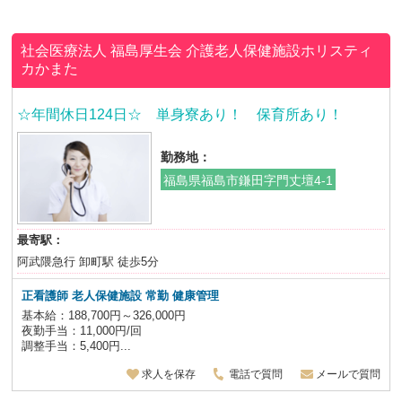
社会医療法人 福島厚生会
介護老人保健施設ホリスティ
カかまた
☆年間休日124日☆ 単身寮あり！ 保育所あり！
勤務地：
福島県福島市鎌田字門丈壇4-1
最寄駅：
阿武隈急行 卸町駅 徒歩5分
正看護師 老人保健施設
常勤 健康管理
基本給：188,700円～326,000円
夜勤手当：11,000円/回
調整手当：5,400円...
求人を保存
電話で質問
メールで質問