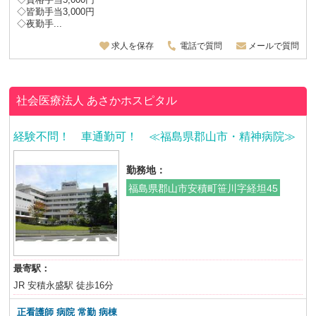
◇皆勤手当3,000円
◇夜勤手...
求人を保存
電話で質問
メールで質問
社会医療法人
あさかホスピタル
経験不問！ 車通勤可！ ≪福島県郡山市・精神病院≫
勤務地：
福島県郡山市安積町笹川字経坦45
最寄駅：
JR 安積永盛駅 徒歩16分
正看護師 病院 常勤 病棟