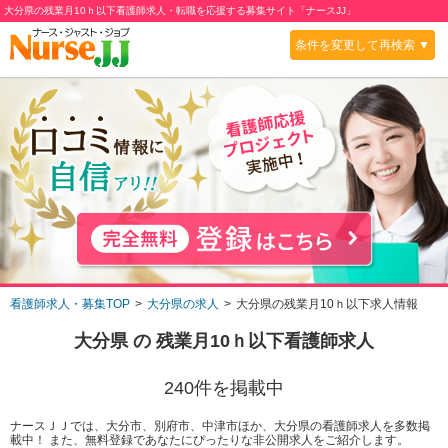
大分県の残業月10ｈ以下看護師求人・転職を応援する募集サイト「ナースJJ」
条件を変更して再検索 ▼
看護師求人・募集TOP
大分県の求人
大分県の残業月10ｈ以下求人情報
大分県
の
残業月10ｈ以下
看護師求人
240
件を掲載中
ナースＪＪでは、大分市、別府市、中津市ほか、大分県の看護師求人を多数掲
載中！ また、無料登録であなたにぴったりな非公開求人をご紹介します。