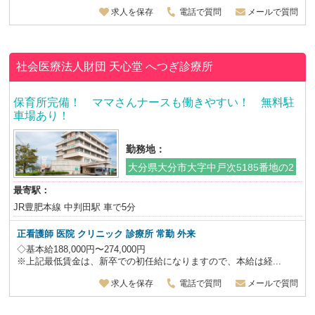
求人を保存
電話で質問
メールで質問
社会医療法人財団 天心堂
へつぎ診療所
保育所完備！ ママさんナースも働きやすい！ 無料駐
車場あり！
勤務地：
大分県大分市大字中戸次5185番地の2
最寄駅：
JR豊肥本線 中判田駅 車で5分
正看護師 医院 クリニック 診療所 常勤 外来
◇基本給188,000円〜274,000円
※上記最低賃金は、新卒での初任給になりますので、本給は経...
求人を保存
電話で質問
メールで質問