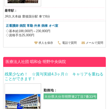
最寄駅：
JR久大本線 豊後国分駅 車で8分
正看護師 病院 常勤 外来 病棟 オペ室
◇基本給188,000円～230,800円
◇資格手当25,000円
求人を保存
電話で質問
メールで質問
医療法人社団 唱和会
明野中央病院
残業少なめ！ ☆賞与実績4.3ヶ月☆ キャリアを重ねる
ことができます！
勤務地：
大分県大分市明野東2丁目7番33号