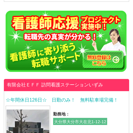
有限会社ＥＦＦ
訪問看護ステーションいずみ
☆年間休日126日☆ 日勤のみ！ 無料駐車場完備！
勤務地：
大分県大分市大在北1-12-12