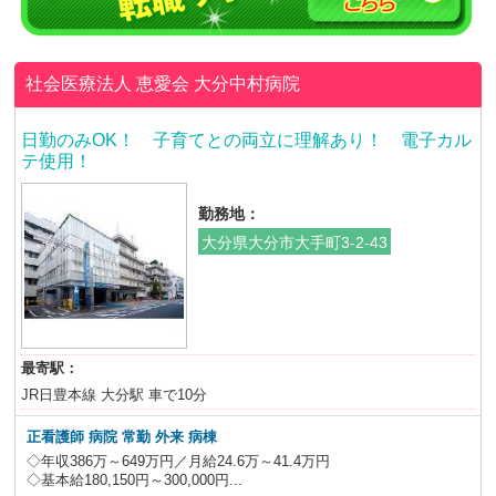
社会医療法人 恵愛会
大分中村病院
日勤のみOK！ 子育てとの両立に理解あり！ 電子カル
テ使用！
勤務地：
大分県大分市大手町3-2-43
最寄駅：
JR日豊本線 大分駅 車で10分
正看護師 病院 常勤 外来 病棟
◇年収386万～649万円／月給24.6万～41.4万円
◇基本給180,150円～300,000円...