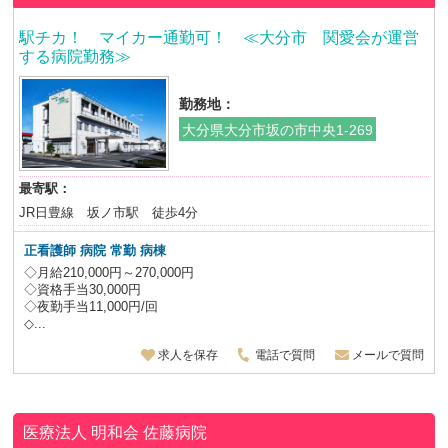
駅チカ！ マイカー通勤可！ ≪大分市 関愛会が運営
する病院勤務≫
勤務地：
大分県大分市坂の市中央1-269
最寄駅：
JR日豊線 坂ノ市駅 徒歩4分
正看護師 病院 常勤 病棟
◇月給210,000円～270,000円
◇資格手当30,000円
◇夜勤手当11,000円/回
◇...
求人を保存
電話で質問
メールで質問
医療法人 明和会
佐藤病院