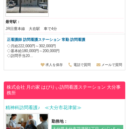
最寄駅：
JR日豊本線 大在駅 車で4分
正看護師
訪問看護ステーション 常勤 訪問看護
◇月給222,000円～302,000円
◇基本給180,000円～200,000円
◇訪問手当20...
求人を保存
電話で質問
メールで質問
株式会社 月の家
はぴりぃ訪問看護ステーション 大分事
務所
精神科訪問看護♪ ≪大分市花津留≫
勤務地：
大分県大分市花津留1丁目 メゾンＦｕ