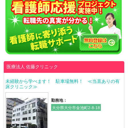
医療法人
佐藤クリニック
未経験から学べます！ 駐車場無料！ ≪当直ありの有
床クリニック≫
勤務地：
大分県大分市金池町2-8-18