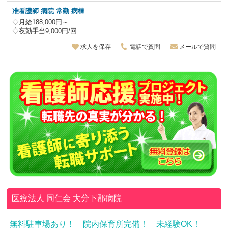
准看護師 病院 常勤 病棟
◇月給188,000円～
◇夜勤手当9,000円/回
求人を保存
電話で質問
メールで質問
医療法人 同仁会
大分下郡病院
無料駐車場あり！ 院内保育所完備！ 未経験OK！