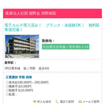
医療法人社団 淵野会
渕野病院
電子カルテ導入済み！ ブランク・未経験OK！ 無料駐
車場完備！
勤務地：
大分県大分市坂ノ市中央5-1-21
最寄駅：
JR日豊本線 坂ノ市駅 徒歩4分
正看護師 常勤 病棟
◇基本給190,000円～200,000円
◇職務手当5,000円
◇勤務手当10,000円
◇処遇...
求人を保存
電話で質問
メールで質問