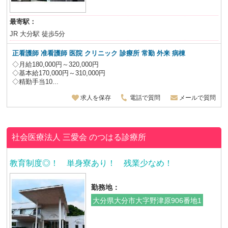
最寄駅：
JR 大分駅 徒歩5分
正看護師 准看護師 医院 クリニック 診療所 常勤 外来 病棟
◇月給180,000円～320,000円
◇基本給170,000円～310,000円
◇精勤手当10...
求人を保存
電話で質問
メールで質問
社会医療法人 三愛会
のつはる診療所
教育制度◎！ 単身寮あり！ 残業少なめ！
勤務地：
大分県大分市大字野津原906番地1