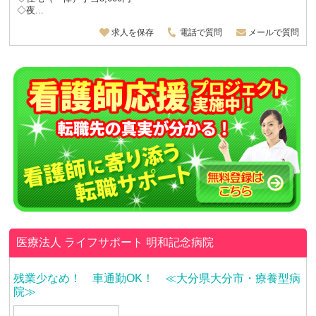
◇夜...
求人を保存
電話で質問
メールで質問
医療法人 ライフサポート
明和記念病院
残業少なめ！ 車通勤OK！ ≪大分県大分市・療養型病
院≫