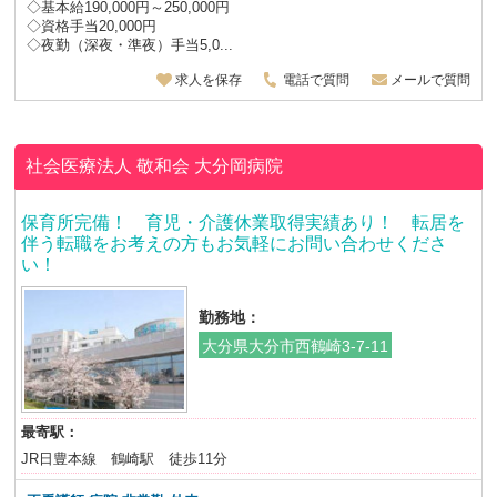
◇基本給190,000円～250,000円
◇資格手当20,000円
◇夜勤（深夜・準夜）手当5,0...
求人を保存
電話で質問
メールで質問
社会医療法人 敬和会
大分岡病院
保育所完備！ 育児・介護休業取得実績あり！ 転居を
伴う転職をお考えの方もお気軽にお問い合わせくださ
い！
勤務地：
大分県大分市西鶴崎3-7-11
最寄駅：
JR日豊本線 鶴崎駅 徒歩11分