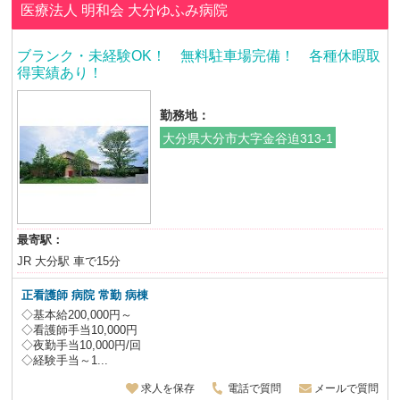
医療法人 明和会
大分ゆふみ病院
ブランク・未経験OK！ 無料駐車場完備！ 各種休暇取
得実績あり！
勤務地：
大分県大分市大字金谷迫313-1
最寄駅：
JR 大分駅 車で15分
正看護師 病院 常勤 病棟
◇基本給200,000円～
◇看護師手当10,000円
◇夜勤手当10,000円/回
◇経験手当～1...
求人を保存
電話で質問
メールで質問