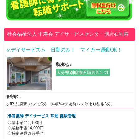
社会福祉法人 千寿会
デイサービスセンター別府石垣園
≪デイサービス≫ 日勤のみ！ マイカー通勤OK！
勤務地：
大分県別府市石垣西2-1-31
最寄駅：
◇JR 別府駅 バスで6分 （中部中学校前バス停より徒歩6分）
准看護師
デイサービス 常勤 健康管理
◇基本給211,100円
◇業務手当14,000円
◇特定処遇改善手当