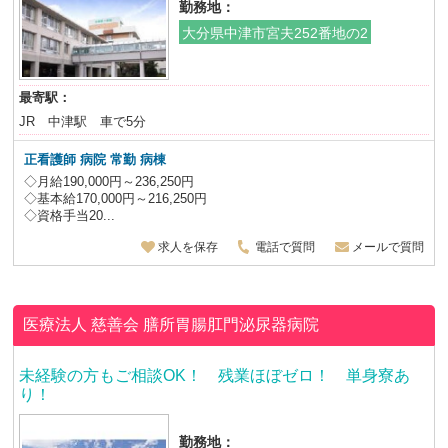
勤務地：
大分県中津市宮夫252番地の2
最寄駅：
JR 中津駅 車で5分
正看護師 病院 常勤 病棟
◇月給190,000円～236,250円
◇基本給170,000円～216,250円
◇資格手当20...
求人を保存
電話で質問
メールで質問
医療法人 慈善会
膳所胃腸肛門泌尿器病院
未経験の方もご相談OK！ 残業ほぼゼロ！ 単身寮あ
り！
勤務地：