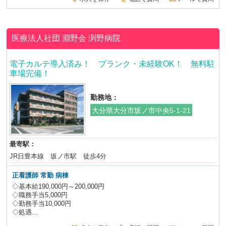
医療法人社団 淵野会
渕野病院
電子カルテ導入済み！ ブランク・未経験OK！ 無料駐
車場完備！
勤務地：
大分県大分市坂ノ市中央5-1-21
最寄駅：
JR日豊本線 坂ノ市駅 徒歩4分
正看護師 常勤 病棟
◇基本給190,000円～200,000円
◇職務手当5,000円
◇勤務手当10,000円
◇処遇...