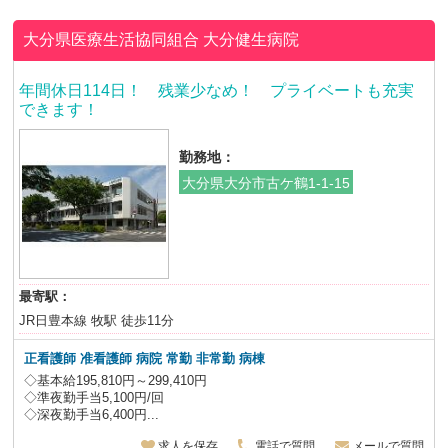
大分県医療生活協同組合
大分健生病院
年間休日114日！ 残業少なめ！ プライベートも充実
できます！
勤務地：
大分県大分市古ケ鶴1-1-15
最寄駅：
JR日豊本線 牧駅 徒歩11分
正看護師 准看護師 病院 常勤 非常勤 病棟
◇基本給195,810円～299,410円
◇準夜勤手当5,100円/回
◇深夜勤手当6,400円...
求人を保存
電話で質問
メールで質問