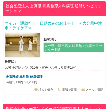
社会医療法人 玄真堂
川嶌整形外科病院 通所リハビリテ
ーション
マイカー通勤可！ 日勤のみのお仕事！ ≪大分県中津
市・デイケア≫
勤務地：
大分県中津市宮夫14番地1 介護ケアセ
ンター1階
最寄駅：
◇JR 中津駅 バスで10分（宮夫バス停より徒歩1分）
准看護師
非常勤 健康管理
時給1,000円〜1,200円
求人を保存
電話で質問
メールで質問
株式会社ティーアンドイー
住宅型有料老人ホームよつ