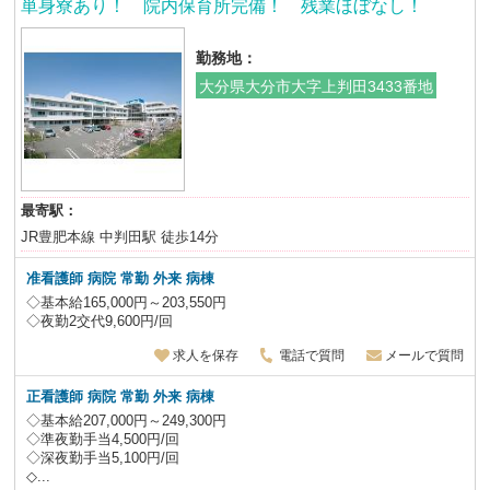
単身寮あり！ 院内保育所完備！ 残業ほぼなし！
勤務地：
大分県大分市大字上判田3433番地
最寄駅：
JR豊肥本線 中判田駅 徒歩14分
准看護師 病院 常勤 外来 病棟
◇基本給165,000円～203,550円
◇夜勤2交代9,600円/回
求人を保存
電話で質問
メールで質問
正看護師 病院 常勤 外来 病棟
◇基本給207,000円～249,300円
◇準夜勤手当4,500円/回
◇深夜勤手当5,100円/回
◇...