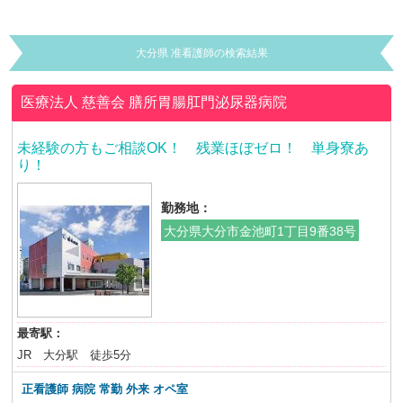
大分県 准看護師の検索結果
医療法人 慈善会
膳所胃腸肛門泌尿器病院
未経験の方もご相談OK！ 残業ほぼゼロ！ 単身寮あ
り！
勤務地：
大分県大分市金池町1丁目9番38号
最寄駅：
JR 大分駅 徒歩5分
正看護師 病院 常勤 外来 オペ室