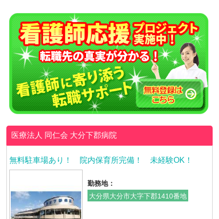
医療法人 同仁会
大分下郡病院
無料駐車場あり！ 院内保育所完備！ 未経験OK！
勤務地：
大分県大分市大字下郡1410番地