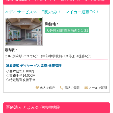
≪デイサービス≫ 日勤のみ！ マイカー通勤OK！
勤務地：
大分県別府市石垣西2-1-31
最寄駅：
◇JR 別府駅 バスで6分 （中部中学校前バス停より徒歩6分）
准看護師
デイサービス 常勤 健康管理
◇基本給211,100円
◇業務手当14,000円
◇特定処遇改善手当
求人を保存
電話で質問
メールで質問
医療法人 とよみ会
仲宗根病院