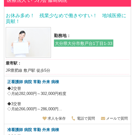
医療法人 いつわ会
藤島病院
お休み多め！ 残業少なめで働きやすい！ 地域医療に
貢献！
勤務地：
大分県大分市敷戸台1丁目1-33
最寄駅：
JR豊肥線 敷戸駅 徒歩5分
正看護師 病院 常勤 外来 病棟
◆2交替
◇月給282,000円～302,000円程度
◆3交替
◇月給266,000円～286,000円...
求人を保存
電話で質問
メールで質問
准看護師 病院 常勤 外来 病棟