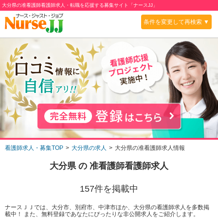
大分県の准看護師看護師求人・転職を応援する募集サイト「ナースJJ」
条件を変更して再検索 ▼
看護師求人・募集TOP
大分県の求人
大分県の准看護師求人情報
大分県
の
准看護師
看護師求人
157
件を掲載中
ナースＪＪでは、大分市、別府市、中津市ほか、大分県の看護師求人を多数掲
載中！ また、無料登録であなたにぴったりな非公開求人をご紹介します。