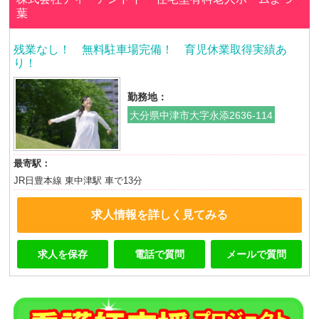
葉
残業なし！ 無料駐車場完備！ 育児休業取得実績あ
り！
勤務地：
大分県中津市大字永添2636-114
最寄駅：
JR日豊本線 東中津駅 車で13分
求人情報を詳しく見てみる
求人を保存
電話で質問
メールで質問