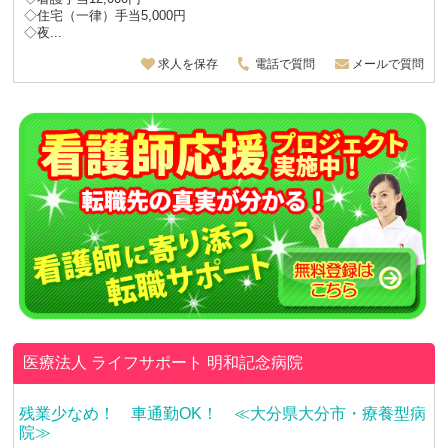
◇住宅（一律）手当5,000円
◇夜...
求人を保存
電話で質問
メールで質問
医療法人 ライフサポート
明和記念病院
残業少なめ！ 車通勤OK！ ≪大分県大分市・療養型病
院≫