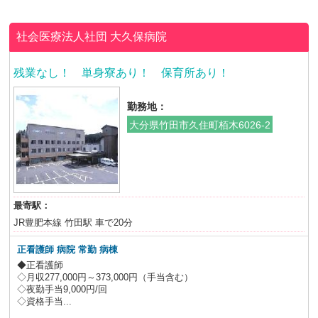
社会医療法人社団
大久保病院
残業なし！ 単身寮あり！ 保育所あり！
勤務地：
大分県竹田市久住町栢木6026-2
最寄駅：
JR豊肥本線 竹田駅 車で20分
正看護師 病院 常勤 病棟
◆正看護師
◇月収277,000円～373,000円（手当含む）
◇夜勤手当9,000円/回
◇資格手当...