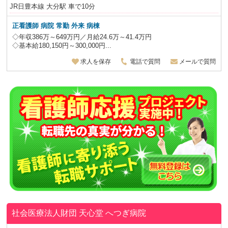
JR日豊本線 大分駅 車で10分
正看護師 病院 常勤 外来 病棟
◇年収386万～649万円／月給24.6万～41.4万円
◇基本給180,150円～300,000円...
求人を保存
電話で質問
メールで質問
社会医療法人財団 天心堂
へつぎ病院