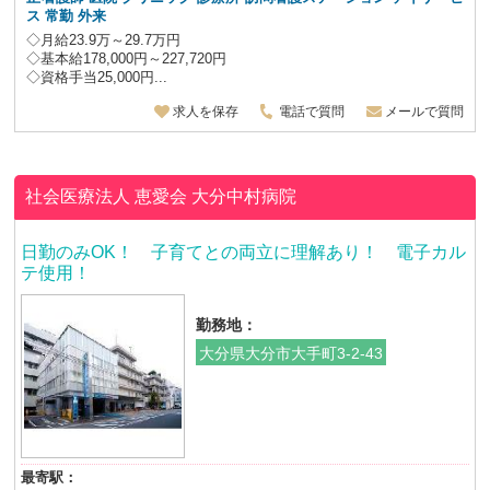
ス 常勤 外来
◇月給23.9万～29.7万円
◇基本給178,000円～227,720円
◇資格手当25,000円...
求人を保存
電話で質問
メールで質問
社会医療法人 恵愛会
大分中村病院
日勤のみOK！ 子育てとの両立に理解あり！ 電子カル
テ使用！
勤務地：
大分県大分市大手町3-2-43
最寄駅：