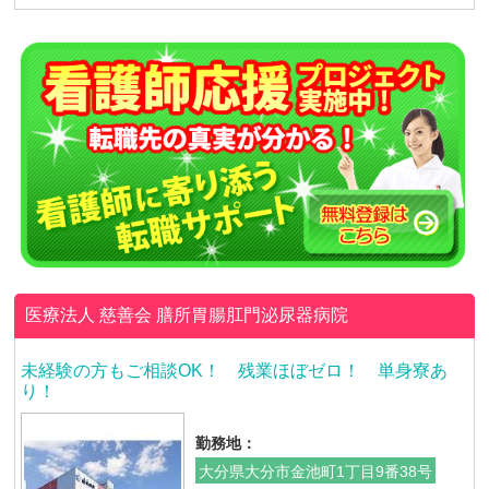
医療法人 慈善会
膳所胃腸肛門泌尿器病院
未経験の方もご相談OK！ 残業ほぼゼロ！ 単身寮あ
り！
勤務地：
大分県大分市金池町1丁目9番38号