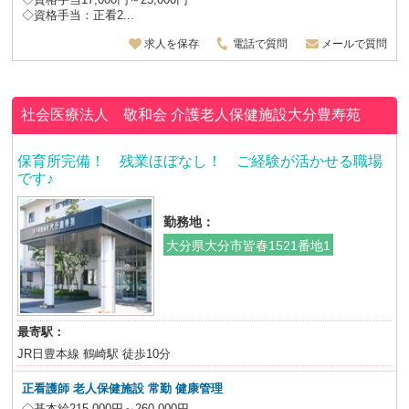
◇資格手当：正看2...
求人を保存
電話で質問
メールで質問
社会医療法人 敬和会
介護老人保健施設大分豊寿苑
保育所完備！ 残業ほぼなし！ ご経験が活かせる職場
です♪
勤務地：
大分県大分市皆春1521番地1
最寄駅：
JR日豊本線 鶴崎駅 徒歩10分
正看護師 老人保健施設
常勤 健康管理
◇基本給215,000円～260,000円