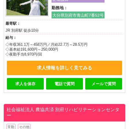
勤務地：
大分県別府市青山町7番52号
最寄駅：
JR 別府駅 徒歩10分
給与：
◇年収361.1万～458万円／月給22.7万～28.5万円
◇基本給191,600円～250,000円
◇夜勤手当8,970円/回
求人情報を詳しく見てみる
求人を保存
電話で質問
メールで質問
社会福祉法人 農協共済
別府リハビリテーションセンタ
ー
常勤
その他