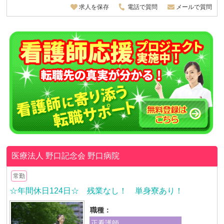
求人を保存
電話で質問
メールで質問
医療法人 野口記念会
野口病院
常勤
☆年間休日124日☆ 残業なし！ 単身寮あり！
職種：
正看護師