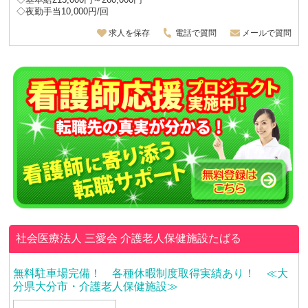
◇夜勤手当10,000円/回
求人を保存
電話で質問
メールで質問
社会医療法人 三愛会
介護老人保健施設たばる
無料駐車場完備！ 各種休暇制度取得実績あり！ ≪大
分県大分市・介護老人保健施設≫