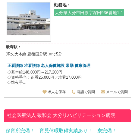
勤務地：
大分県大分市田原字深田936番地1-1
最寄駅：
JR久大本線 豊後国分駅 車で5分
正看護師 准看護師 老人保健施設
常勤 健康管理
◇基本給148,000円～217,200円
◇資格手当：正看25,000円／准看17,000円
◇準夜手...
求人を保存
電話で質問
メールで質問
社会医療法人 敬和会
大分リハビリテーション病院
保育所完備！ 育児休暇取得実績あり！ 寮完備！