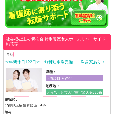
社会福祉法人 青樹会
特別養護老人ホームリバーサイド
桃花苑
常勤
☆年間休日122日☆ 無料駐車場完備！ 単身寮あり！
職種：
正看護師 その他
勤務地：
大分県大分市大字曲字箕久保320番
最寄駅：
JR豊肥本線 滝尾駅 車で5分
給与：