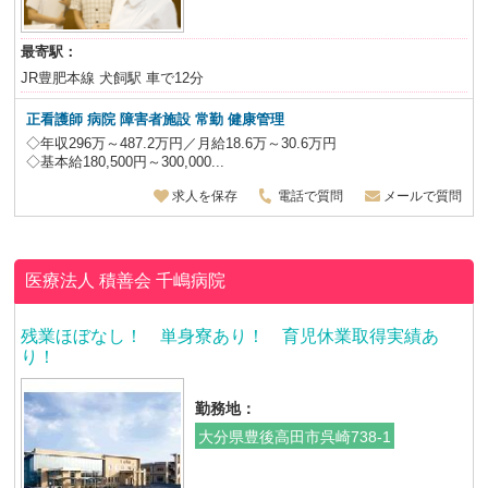
最寄駅：
JR豊肥本線 犬飼駅 車で12分
正看護師 病院 障害者施設 常勤 健康管理
◇年収296万～487.2万円／月給18.6万～30.6万円
◇基本給180,500円～300,000...
求人を保存
電話で質問
メールで質問
医療法人 積善会
千嶋病院
残業ほぼなし！ 単身寮あり！ 育児休業取得実績あ
り！
勤務地：
大分県豊後高田市呉崎738-1