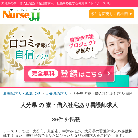
大分県の寮・借入社宅あり看護師求人・転職を応援する募集サイト「ナースJJ」
条件を変更して再検索 ▼
看護師求人・募集TOP
大分県の求人
大分県の寮・借入社宅あり求人情報
大分県
の
寮・借入社宅あり
看護師求人
36
件を掲載中
ナースＪＪでは、大分市、別府市、中津市ほか、大分県の看護師求人を多数掲
載中！ また、無料登録であなたにぴったりな非公開求人をご紹介します。