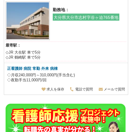
勤務地：
大分県大分市志村字谷ヶ迫765番地
最寄駅：
◇JR 大在駅 車で5分
◇JR 鶴崎駅 車で5分
正看護師 病院 常勤 外来 病棟
◇月収240,000円～310,000円(手当含む)
◇夜勤手当11,000円/回
求人を保存
電話で質問
メールで質問