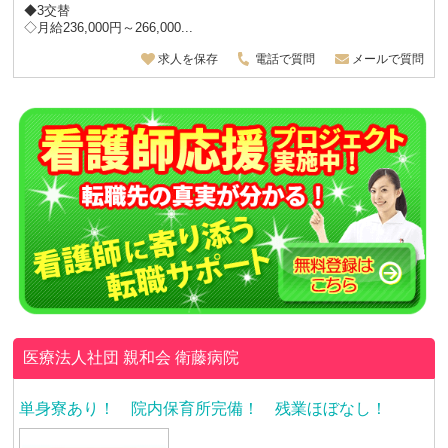
◆3交替
◇月給236,000円～266,000...
求人を保存
電話で質問
メールで質問
医療法人社団 親和会
衛藤病院
単身寮あり！ 院内保育所完備！ 残業ほぼなし！