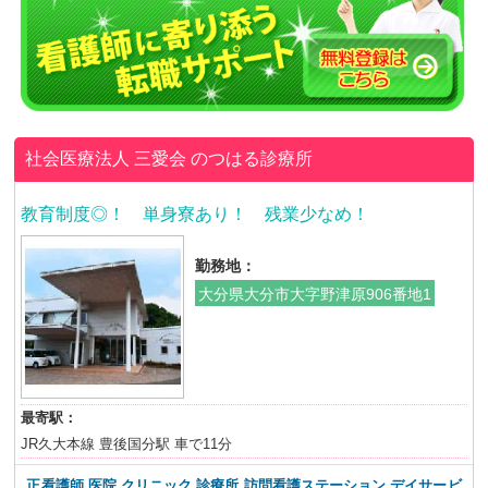
社会医療法人 三愛会
のつはる診療所
教育制度◎！ 単身寮あり！ 残業少なめ！
勤務地：
大分県大分市大字野津原906番地1
最寄駅：
JR久大本線 豊後国分駅 車で11分
正看護師 医院 クリニック 診療所 訪問看護ステーション デイサービ