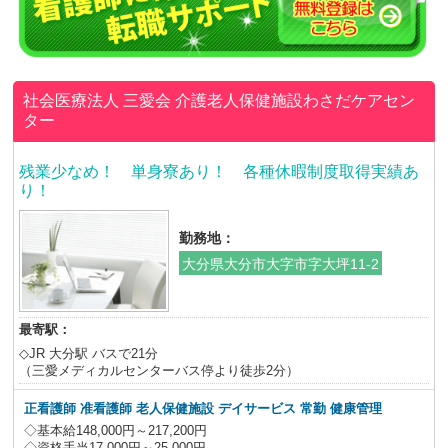
社会医療法人 三愛会
介護老人保健施設わさだケアセン
ター
残業少なめ！ 単身寮あり！ 各種休暇制度取得実績あ
り！
勤務地：
大分県大分市大字市字大坪11-2
最寄駅：
◇JR 大分駅 バスで21分
（三愛メディカルセンターバス停より徒歩2分）
正看護師 准看護師 老人保健施設 デイサービス
常勤 健康管理
◇基本給148,000円～217,200円
◇資格手当17,000円～25,000円