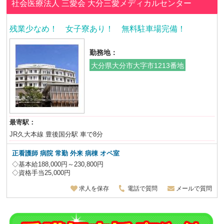
社会医療法人 三愛会
大分三愛メディカルセンター
残業少なめ！ 女子寮あり！ 無料駐車場完備！
勤務地：
大分県大分市大字市1213番地
最寄駅：
JR久大本線 豊後国分駅 車で8分
正看護師 病院 常勤 外来 病棟 オペ室
◇基本給188,000円～230,800円
◇資格手当25,000円
求人を保存
電話で質問
メールで質問