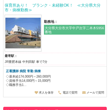
保育所あり！ ブランク・未経験OK！ ≪大分県大分
市・病棟勤務≫
勤務地：
大分県大分市大字中戸次字二本木5956
番地
最寄駅：
JR豊肥本線 中判田駅 車で7分
正看護師 病院 常勤 病棟
◇基本給174,000円～260,000円
◇資格手当14,000円～15,000円
◇職務手当1...
求人を保存
電話で質問
メールで質問