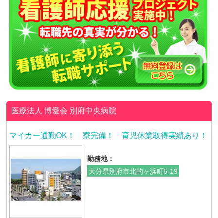
医療法人 博愛会
別府中央病院
マイカー通勤OK！ 寮完備！ 育児休業取得実績あり！
勤務地：
大分県別府市北的ヶ浜町5-19