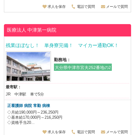
求人を保存
電話で質問
メールで質問
医療法人
中津第一病院
残業ほぼなし！ 単身寮完備！ マイカー通勤OK！
勤務地：
大分県中津市宮夫252番地の2
最寄駅：
JR 中津駅 車で5分
正看護師 病院 常勤 病棟
◇月給190,000円～236,250円
◇基本給170,000円～216,250円
◇資格手当20...
求人を保存
電話で質問
メールで質問