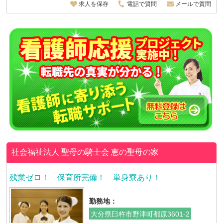
求人を保存
電話で質問
メールで質問
社会福祉法人 聖母の騎士会
恵の聖母の家
残業ゼロ！ 保育所完備！ 単身寮あり！
勤務地：
大分県臼杵市野津町都原3601-2