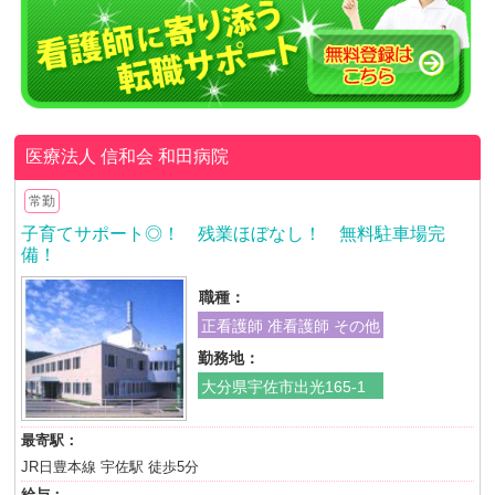
医療法人 信和会
和田病院
常勤
子育てサポート◎！ 残業ほぼなし！ 無料駐車場完
備！
職種：
正看護師 准看護師 その他
勤務地：
大分県宇佐市出光165-1
最寄駅：
JR日豊本線 宇佐駅 徒歩5分
給与：