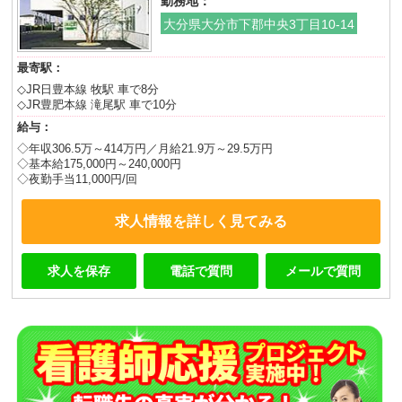
勤務地：
大分県大分市下郡中央3丁目10-14
最寄駅：
◇JR日豊本線 牧駅 車で8分
◇JR豊肥本線 滝尾駅 車で10分
給与：
◇年収306.5万～414万円／月給21.9万～29.5万円
◇基本給175,000円～240,000円
◇夜勤手当11,000円/回
求人情報を詳しく見てみる
求人を保存
電話で質問
メールで質問