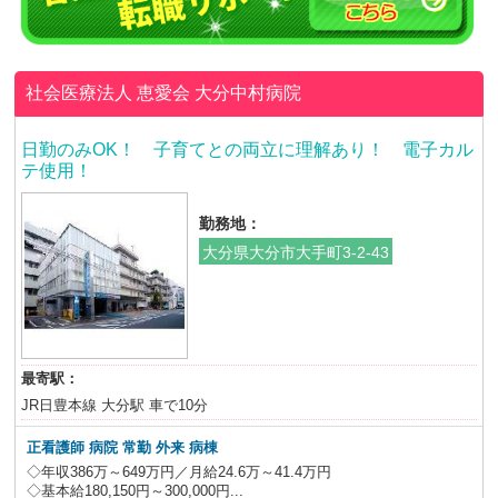
社会医療法人 恵愛会
大分中村病院
日勤のみOK！ 子育てとの両立に理解あり！ 電子カル
テ使用！
勤務地：
大分県大分市大手町3-2-43
最寄駅：
JR日豊本線 大分駅 車で10分
正看護師 病院 常勤 外来 病棟
◇年収386万～649万円／月給24.6万～41.4万円
◇基本給180,150円～300,000円...