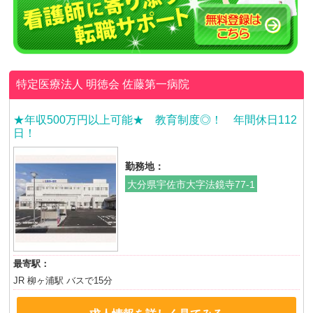
特定医療法人 明徳会
佐藤第一病院
★年収500万円以上可能★ 教育制度◎！ 年間休日112
日！
勤務地：
大分県宇佐市大字法鏡寺77-1
最寄駅：
JR 柳ヶ浦駅 バスで15分