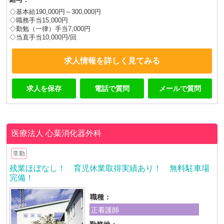
◇基本給190,000円～300,000円
◇職務手当15,000円
◇勤勉（一律）手当7,000円
◇当直手当10,000円/回
求人情報を詳しく見てみる
求人を保存
電話で質問
メールで質問
医療法人
心葉消化器外科
常勤
残業ほぼなし！ 育児休業取得実績あり！ 無料駐車場
完備！
職種：
正看護師