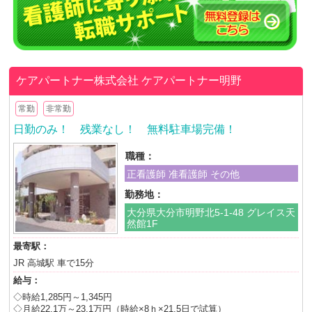
ケアパートナー株式会社
ケアパートナー明野
常勤
非常勤
日勤のみ！ 残業なし！ 無料駐車場完備！
職種：
正看護師 准看護師 その他
勤務地：
大分県大分市明野北5-1-48 グレイス天
然館1F
最寄駅：
JR 高城駅 車で15分
給与：
◇時給1,285円～1,345円
◇月給22.1万～23.1万円（時給×8ｈ×21.5日で試算）