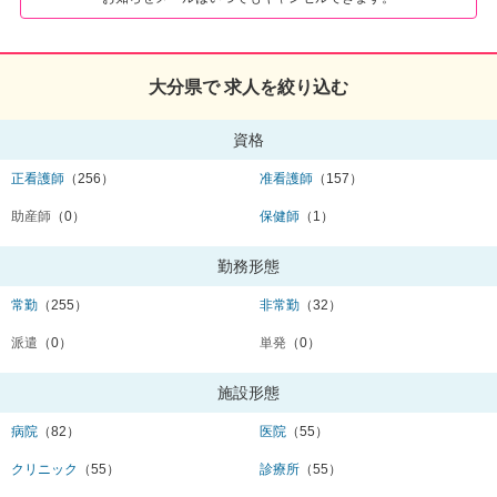
大分県で 求人を絞り込む
資格
正看護師
（256）
准看護師
（157）
助産師
（0）
保健師
（1）
勤務形態
常勤
（255）
非常勤
（32）
派遣
（0）
単発
（0）
施設形態
病院
（82）
医院
（55）
クリニック
（55）
診療所
（55）