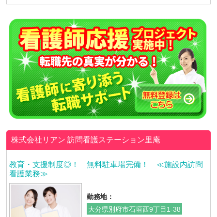
株式会社リアン
訪問看護ステーション里庵
教育・支援制度◎！ 無料駐車場完備！ ≪施設内訪問
看護業務≫
勤務地：
大分県別府市石垣西9丁目1-38