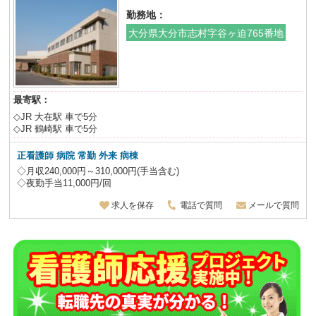
勤務地：
大分県大分市志村字谷ヶ迫765番地
最寄駅：
◇JR 大在駅 車で5分
◇JR 鶴崎駅 車で5分
正看護師 病院 常勤 外来 病棟
◇月収240,000円～310,000円(手当含む)
◇夜勤手当11,000円/回
求人を保存
電話で質問
メールで質問