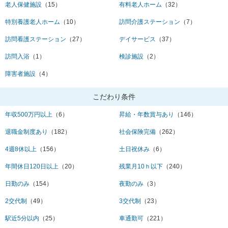
老人保健施設
（15）
有料老人ホーム
（32）
特別養護老人ホーム
（10）
訪問介護ステーション
（7）
訪問看護ステーション
（27）
デイサービス
（37）
訪問入浴
（1）
検診施設
（2）
障害者施設
（4）
こだわり条件
年収500万円以上
（6）
昇給・年数賞与あり
（146）
退職金制度あり
（182）
社会保険完備
（262）
4週8休以上
（156）
土日祝休み
（6）
年間休日120日以上
（20）
残業月10ｈ以下
（240）
日勤のみ
（154）
夜勤のみ
（3）
2交代制
（49）
3交代制
（23）
駅近5分以内
（25）
車通勤可
（221）