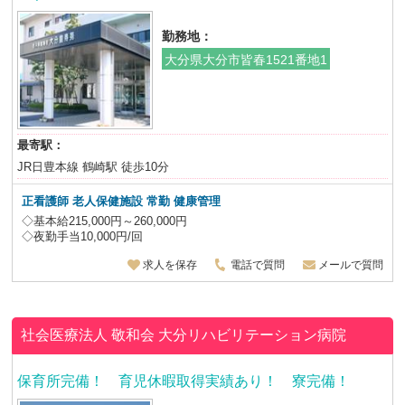
勤務地：
大分県大分市皆春1521番地1
最寄駅：
JR日豊本線 鶴崎駅 徒歩10分
正看護師 老人保健施設
常勤 健康管理
◇基本給215,000円～260,000円
◇夜勤手当10,000円/回
求人を保存
電話で質問
メールで質問
社会医療法人 敬和会
大分リハビリテーション病院
保育所完備！ 育児休暇取得実績あり！ 寮完備！