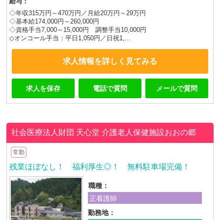
給与：
◇年収315万円～470万円／月給20万円～29万円
◇基本給174,000円～260,000円
◇資格手当7,000～15,000円 調整手当10,000円
◇オンコール手当：平日1,050円／日祝1,...
求人情報を詳しく見てみる
求人を保存
電話で質問
メールで質問
社会医療法人財団 天心堂
介護老人保健施設おおの郷
常勤
残業ほぼなし！ 福利厚生◎！ 無料駐車場完備！
職種：
正看護師
勤務地：