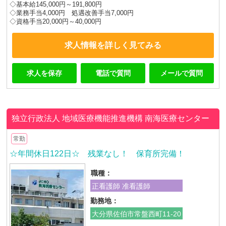
◇基本給145,000円～191,800円
◇業務手当4,000円 処遇改善手当7,000円
◇資格手当20,000円～40,000円
求人情報を詳しく見てみる
求人を保存
電話で質問
メールで質問
独立行政法人 地域医療機能推進機構
南海医療センター
常勤
☆年間休日122日☆ 残業なし！ 保育所完備！
職種：
正看護師 准看護師
勤務地：
大分県佐伯市常盤西町11-20