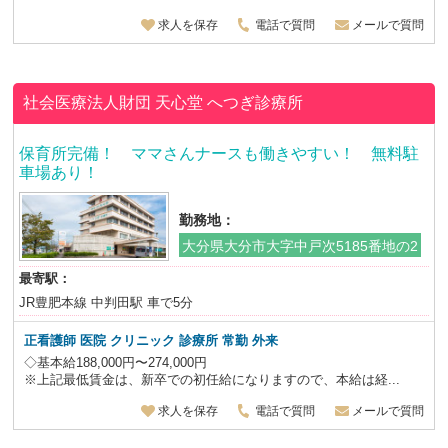
求人を保存
電話で質問
メールで質問
社会医療法人財団 天心堂
へつぎ診療所
保育所完備！ ママさんナースも働きやすい！ 無料駐
車場あり！
勤務地：
大分県大分市大字中戸次5185番地の2
最寄駅：
JR豊肥本線 中判田駅 車で5分
正看護師 医院 クリニック 診療所 常勤 外来
◇基本給188,000円〜274,000円
※上記最低賃金は、新卒での初任給になりますので、本給は経...
求人を保存
電話で質問
メールで質問