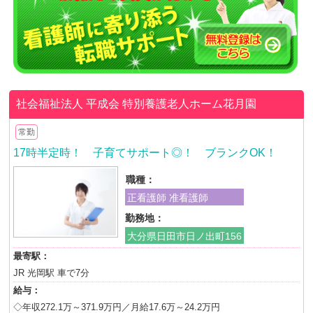
社会福祉法人 平成会
特別養護老人ホーム花月園
常勤
17時半定時！ 子育てサポート◎！ ブランクOK！
職種：
正看護師 准看護師
勤務地：
大分県日田市日ノ出町156
最寄駅：
JR 光岡駅 車で7分
給与：
◇年収272.1万～371.9万円／月給17.6万～24.2万円