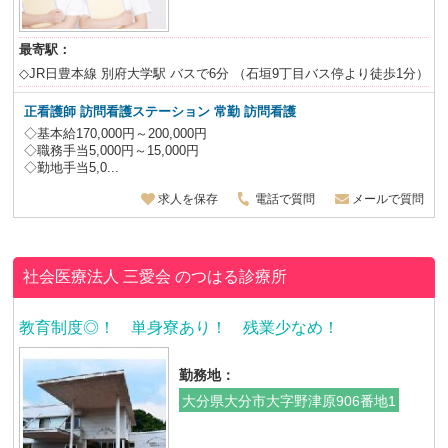
最寄駅：
◇JR日豊本線 別府大学駅 バスで6分 （石垣9丁目バス停より徒歩1分）
正看護師 訪問看護ステーション 常勤 訪問看護
◇基本給170,000円～200,000円
◇職務手当5,000円～15,000円
◇勤地手当5,0...
求人を保存
電話で質問
メールで質問
社会医療法人 三愛会
のつはる診療所
教育制度◎！ 単身寮あり！ 残業少なめ！
勤務地：
大分県大分市大字野津原906番地1