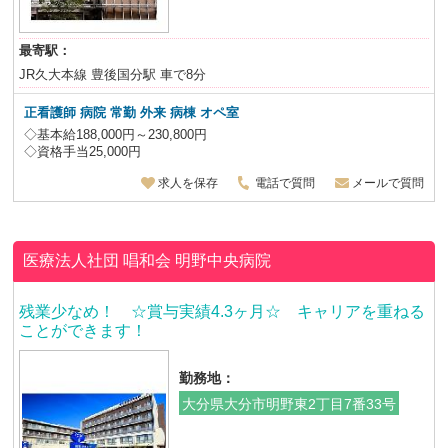
最寄駅：
JR久大本線 豊後国分駅 車で8分
正看護師 病院 常勤 外来 病棟 オペ室
◇基本給188,000円～230,800円
◇資格手当25,000円
求人を保存
電話で質問
メールで質問
医療法人社団 唱和会
明野中央病院
残業少なめ！ ☆賞与実績4.3ヶ月☆ キャリアを重ねる
ことができます！
勤務地：
大分県大分市明野東2丁目7番33号