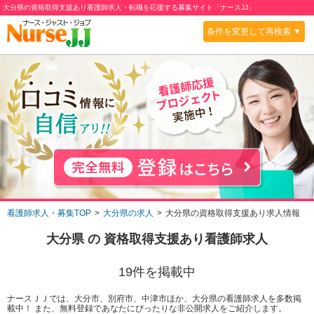
大分県の資格取得支援あり看護師求人・転職を応援する募集サイト「ナースJJ」
条件を変更して再検索 ▼
看護師求人・募集TOP
大分県の求人
大分県の資格取得支援あり求人情報
大分県
の
資格取得支援あり
看護師求人
19
件を掲載中
ナースＪＪでは、大分市、別府市、中津市ほか、大分県の看護師求人を多数掲
載中！ また、無料登録であなたにぴったりな非公開求人をご紹介します。