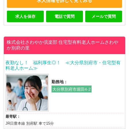
求人情報を詳しく見てみる
求人を保存
電話で質問
メールで質問
株式会社さわやか倶楽部
住宅型有料老人ホームさわや
か別府の里
夜勤なし！ 福利厚生◎！ ≪大分県別府市・住宅型有
料老人ホーム≫
勤務地：
大分県別府市堀田4-2
最寄駅：
JR日豊本線 別府駅 車で15分