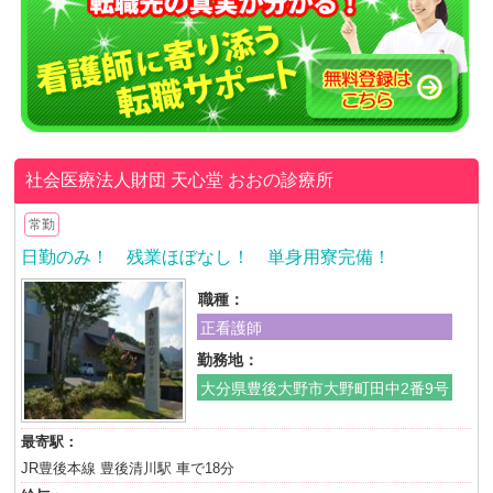
社会医療法人財団 天心堂
おおの診療所
常勤
日勤のみ！ 残業ほぼなし！ 単身用寮完備！
職種：
正看護師
勤務地：
大分県豊後大野市大野町田中2番9号
最寄駅：
JR豊後本線 豊後清川駅 車で18分