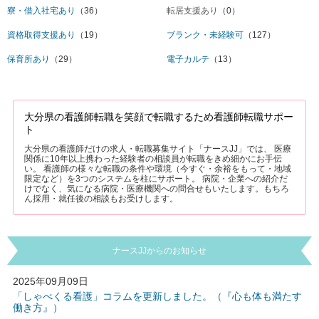
寮・借入社宅あり
（36）
転居支援あり
（0）
資格取得支援あり
（19）
ブランク・未経験可
（127）
保育所あり
（29）
電子カルテ
（13）
大分県の看護師転職を笑顔で転職するため看護師転職サポー
ト
大分県の看護師だけの求人・転職募集サイト「ナースJJ」では、 医療
関係に10年以上携わった経験者の相談員が転職をきめ細かにお手伝
い。 看護師の様々な転職の条件や環境（今すぐ・余裕をもって・地域
限定など）を3つのシステムを柱にサポート。 病院・企業への紹介だ
けでなく、気になる病院・医療機関への問合せもいたします。もちろ
ん採用・就任後の相談もお受けします。
ナースJJからのお知らせ
2025年09月09日
「しゃべくる看護」コラムを更新しました。（『心も体も満たす
働き方』）