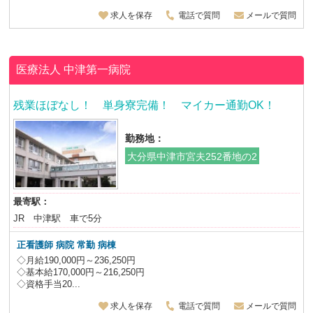
求人を保存
電話で質問
メールで質問
医療法人
中津第一病院
残業ほぼなし！ 単身寮完備！ マイカー通勤OK！
勤務地：
大分県中津市宮夫252番地の2
最寄駅：
JR 中津駅 車で5分
正看護師 病院 常勤 病棟
◇月給190,000円～236,250円
◇基本給170,000円～216,250円
◇資格手当20...
求人を保存
電話で質問
メールで質問