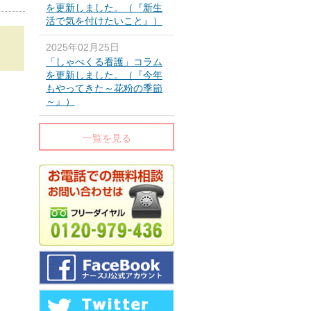
を更新しました。（『新生
活で気を付けたいこと』）
2025年02月25日
「しゃべくる看護」コラム
を更新しました。（『今年
もやってきた～花粉の季節
～』）
一覧を見る