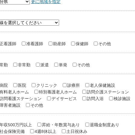
更に地域を指定
正看護師
准看護師
助産師
保健師
その他
常勤
非常勤
派遣
単発
その他
病院
医院
クリニック
診療所
老人保健施設
有料老人ホーム
特別養護老人ホーム
訪問介護ステーション
訪問看護ステーション
デイサービス
訪問入浴
検診施設
障害者施設
その他
年収500万円以上
昇給・年数賞与あり
退職金制度あり
社会保険完備
4週8休以上
土日祝休み