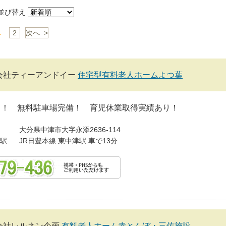
び替え
1
2
次へ >
会社ティーアンドイー
住宅型有料老人ホームよつ葉
し！ 無料駐車場完備！ 育児休業取得実績あり！
大分県中津市大字永添2636-114
駅
JR日豊本線 東中津駅 車で13分
会社レルネン企画
有料老人ホーム赤とんぼ・三佐施設