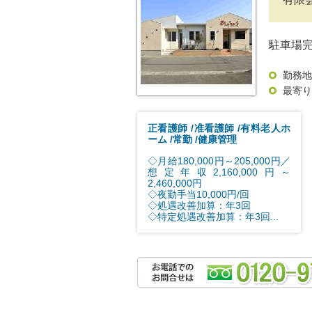
駐車場
勤務地
最寄り
正看護師
准看護師
有料老人ホ
ーム
常勤
健康管理
◇月給180,000円～205,000円／
想定年収2,160,000円～
2,460,000円
◇夜勤手当10,000円/回
◇処遇改善加算：年3回
◇特定処遇改善加算：年3回...