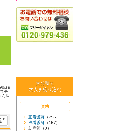
大分県で
が転職
求人を絞り込む
ステ
ろん採
資格
正看護師
（256）
准看護師
（157）
助産師
（0）