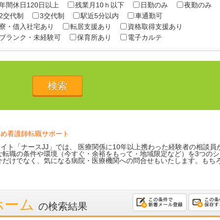
年間休日120日以上
残業月10ｈ以下
日勤のみ
夜勤のみ
2交代制
3交代制
駅近5分以内
車通勤可
寮・借入社宅あり
転居支援あり
資格取得支援あり
ブランク・未経験可
保育所あり
電子カルテ
ため看護師転職サポート
イト「ナースJJ」では、 医療関係に10年以上携わった経験者の相談員
な転職の条件や環境（今すぐ・余裕をもって・地域限定など）を3つのシ
介だけでなく、気になる病院・医療機関への問合せもいたします。もち
ホーム
の検索結果