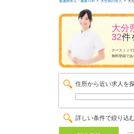
看護師求人・募集TOP
>
大分県の求人
>
大
大分
32
件
ナースＪＪで
無料登録であ
住所から近い求人を
詳しい条件で絞り込