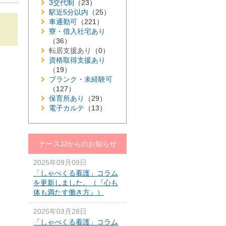
3交代制
（23）
駅近5分以内
（25）
車通勤可
（221）
寮・借入社宅あり
（36）
転居支援あり
（0）
資格取得支援あり
（19）
ブランク・未経験可
（127）
保育所あり
（29）
電子カルテ
（13）
ナースJJからのお知らせ
2025年09月09日
「しゃべくる看護」コラム
を更新しました。（『心も
体も満たす働き方』）
2025年03月28日
「しゃべくる看護」コラム