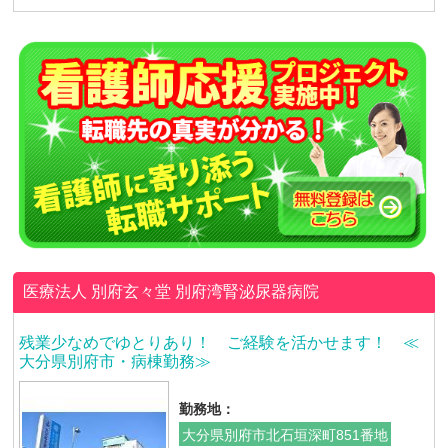
医療法人 別府玄々堂
別府湾腎泌尿器病院
残業少なめでゆとりあり！ ご経験を活かせます！ ≪
大分県別府市・病棟勤務≫
勤務地：
大分県別府市北石垣深町851番地