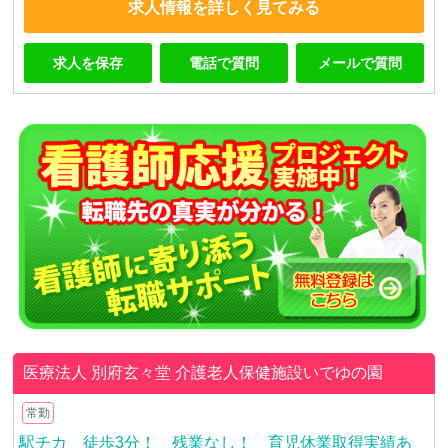
求人情報を詳しく見てみる
求人を保存
電話で質問
メールで質問
医療法人 別府玄々堂
介護老人保健施設いでゆの園
常勤
駅チカ 徒歩3分！ 残業なし！ 育児休業取得実績あ