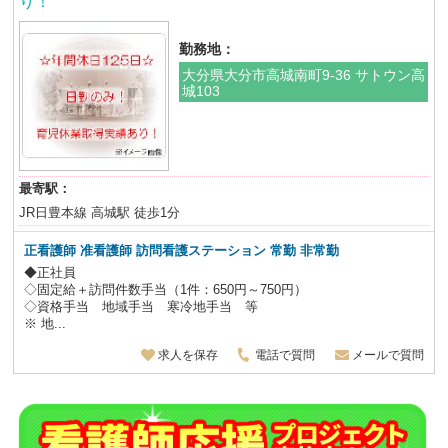
り！
勤務地：
大分県大分市高城南町9-36 サトウン高
城103
最寄駅：
JR日豊本線 高城駅 徒歩1分
正看護師 准看護師 訪問看護ステーション 常勤 非常勤
◆正社員
◇固定給＋訪問件数手当（1件：650円～750円）
◇資格手当 地域手当 寒冷地手当 等
※ 地...
求人を保存
電話で質問
メールで質問