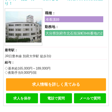
り！
職種：
准看護師
勤務地：
大分県別府市北石垣深町846番地の2
最寄駅：
JR日豊本線 別府大学駅 徒歩3分
給与：
◇基本給165,000円～189,000円
◇夜勤手当9,000円/回
求人情報を詳しく見てみる
求人を保存
電話で質問
メールで質問