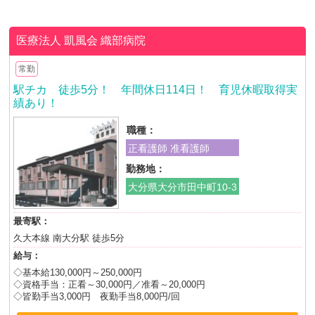
医療法人 凱風会
織部病院
常勤
駅チカ 徒歩5分！ 年間休日114日！ 育児休暇取得実
績あり！
職種：
正看護師 准看護師
勤務地：
大分県大分市田中町10-3
最寄駅：
久大本線 南大分駅 徒歩5分
給与：
◇基本給130,000円～250,000円
◇資格手当：正看～30,000円／准看～20,000円
◇皆勤手当3,000円 夜勤手当8,000円/回