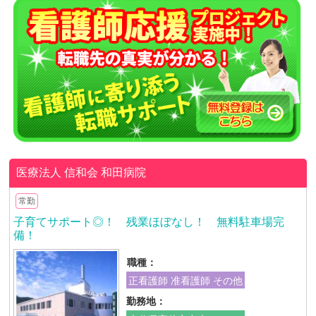
医療法人 信和会
和田病院
常勤
子育てサポート◎！ 残業ほぼなし！ 無料駐車場完
備！
職種：
正看護師 准看護師 その他
勤務地：