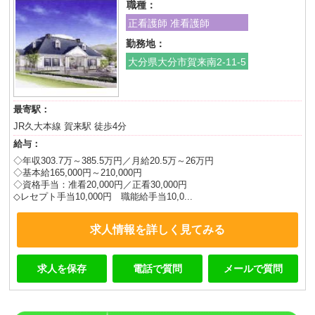
職種：
正看護師 准看護師
勤務地：
大分県大分市賀来南2-11-5
最寄駅：
JR久大本線 賀来駅 徒歩4分
給与：
◇年収303.7万～385.5万円／月給20.5万～26万円
◇基本給165,000円～210,000円
◇資格手当：准看20,000円／正看30,000円
◇レセプト手当10,000円 職能給手当10,0...
求人情報を詳しく見てみる
求人を保存
電話で質問
メールで質問