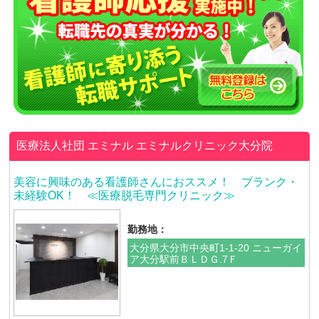
医療法人社団 エミナル
エミナルクリニック大分院
美容に興味のある看護師さんにおススメ！ ブランク・
未経験OK！ ≪医療脱毛専門クリニック≫
勤務地：
大分県大分市中央町1-1-20 ニューガイ
ア大分駅前ＢＬＤＧ.7Ｆ