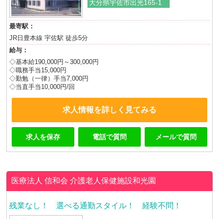
大分県宇佐市出光165-1
最寄駅：
JR日豊本線 宇佐駅 徒歩5分
給与：
◇基本給190,000円～300,000円
◇職務手当15,000円
◇勤勉（一律）手当7,000円
◇当直手当10,000円/回
求人情報を詳しく見てみる
求人を保存
電話で質問
メールで質問
医療法人 信和会
介護老人保健施設和光園
残業なし！ 選べる通勤スタイル！ 経験不問！