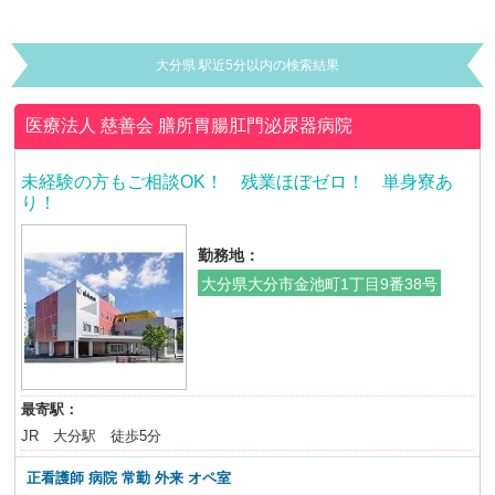
大分県 駅近5分以内の検索結果
医療法人 慈善会
膳所胃腸肛門泌尿器病院
未経験の方もご相談OK！ 残業ほぼゼロ！ 単身寮あ
り！
勤務地：
大分県大分市金池町1丁目9番38号
最寄駅：
JR 大分駅 徒歩5分
正看護師 病院 常勤 外来 オペ室