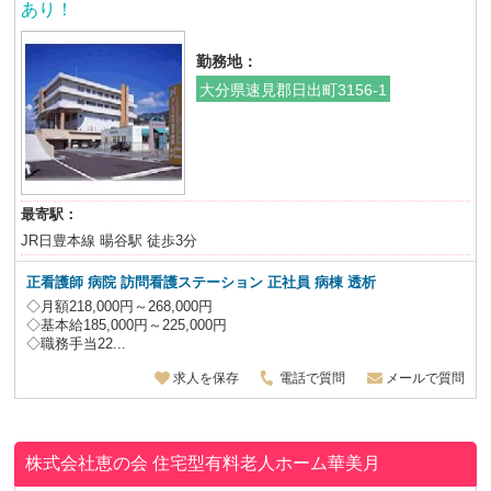
あり！
勤務地：
大分県速見郡日出町3156-1
最寄駅：
JR日豊本線 暘谷駅 徒歩3分
正看護師 病院 訪問看護ステーション
正社員
病棟 透析
◇月額218,000円～268,000円
◇基本給185,000円～225,000円
◇職務手当22...
求人を保存
電話で質問
メールで質問
株式会社恵の会
住宅型有料老人ホーム華美月