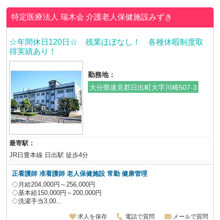
特定医療法人 瑞木会
介護老人保健施設みずき
☆年間休日120日☆ 残業ほぼなし！ 各種休暇制度取
得実績あり！
勤務地：
大分県速見郡日出町大字川崎507-3
最寄駅：
JR日豊本線 日出駅 徒歩4分
正看護師 准看護師 老人保健施設
常勤 健康管理
◇月給204,000円～256,000円
◇基本給150,000円～200,000円
◇洗濯手当3,00...
求人を保存
電話で質問
メールで質問