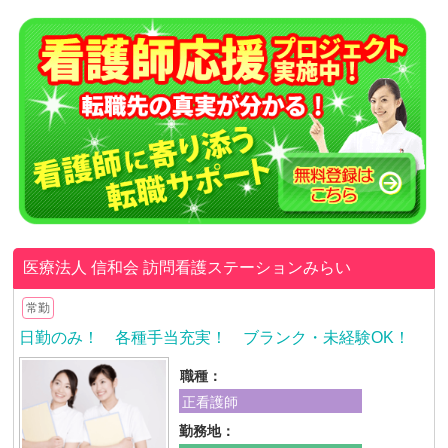
医療法人 信和会
訪問看護ステーションみらい
常勤
日勤のみ！ 各種手当充実！ ブランク・未経験OK！
職種：
正看護師
勤務地：