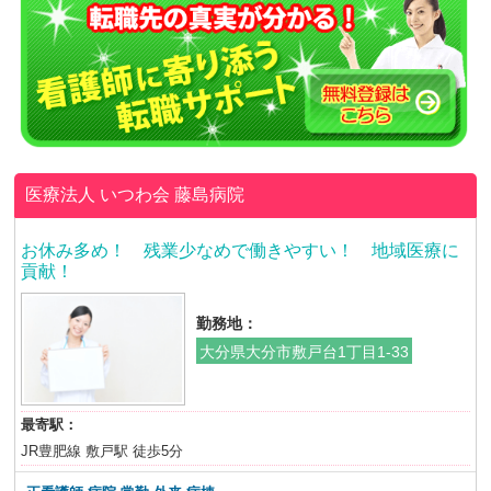
医療法人 いつわ会
藤島病院
お休み多め！ 残業少なめで働きやすい！ 地域医療に
貢献！
勤務地：
大分県大分市敷戸台1丁目1-33
最寄駅：
JR豊肥線 敷戸駅 徒歩5分