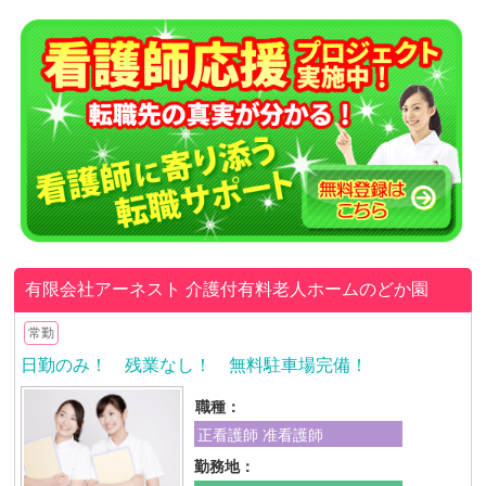
有限会社アーネスト
介護付有料老人ホームのどか園
常勤
日勤のみ！ 残業なし！ 無料駐車場完備！
職種：
正看護師 准看護師
勤務地：