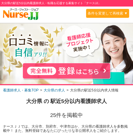
大分県の駅近5分以内看護師求人・転職を応援する募集サイト「ナースJJ」
条件を変更して再検索 ▼
看護師求人・募集TOP
大分県の求人
大分県の駅近5分以内求人情報
大分県
の
駅近5分以内
看護師求人
25
件を掲載中
ナースＪＪでは、大分市、別府市、中津市ほか、大分県の看護師求人を多数掲
載中！ また、無料登録であなたにぴったりな非公開求人をご紹介します。