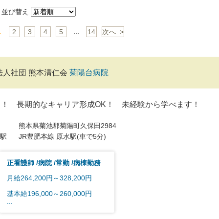
並び替え
1
...
2
3
4
5
14
次へ >
法人社団 熊本清仁会
菊陽台病院
ロ！ 長期的なキャリア形成OK！ 未経験から学べます！
熊本県菊池郡菊陽町久保田2984
駅
JR豊肥本線 原水駅(車で5分)
正看護師
病院
常勤
病棟勤務
月給264,200円～328,200円
基本給196,000～260,000円
...