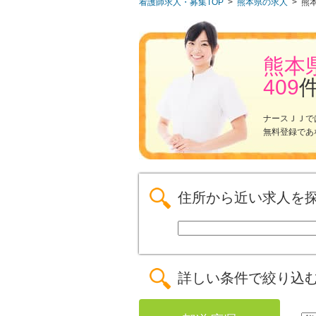
看護師求人・募集TOP
>
熊本県の求人
>
熊
熊本
409
ナースＪＪで
無料登録であ
住所から近い求人を
詳しい条件で絞り込