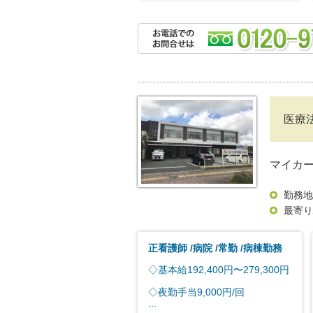
医療
マイカー
勤務地
最寄り
正看護師
病院
常勤
病棟勤務
◇基本給192,400円〜279,300円
◇夜勤手当9,000円/回
...