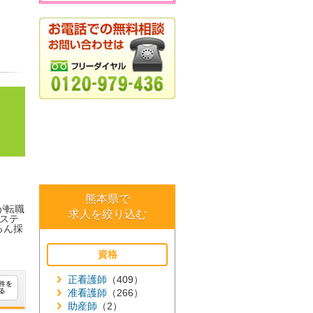
熊本県で
が転職
求人を絞り込む
ステ
ろん採
資格
正看護師
（409）
准看護師
（266）
助産師
（2）