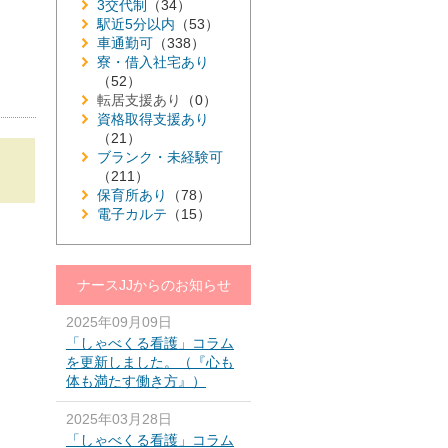
3交代制
（34）
駅近5分以内
（53）
車通勤可
（338）
寮・借入社宅あり
（52）
転居支援あり
（0）
資格取得支援あり
（21）
ブランク・未経験可
（211）
保育所あり
（78）
電子カルテ
（15）
ナースJJからのお知らせ
2025年09月09日
「しゃべくる看護」コラム
を更新しました。（『心も
体も満たす働き方』）
2025年03月28日
「しゃべくる看護」コラム