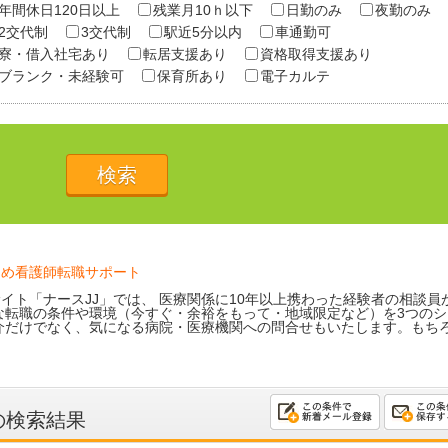
年間休日120日以上
残業月10ｈ以下
日勤のみ
夜勤のみ
2交代制
3交代制
駅近5分以内
車通勤可
寮・借入社宅あり
転居支援あり
資格取得支援あり
ブランク・未経験可
保育所あり
電子カルテ
ため看護師転職サポート
イト「ナースJJ」では、 医療関係に10年以上携わった経験者の相談員
な転職の条件や環境（今すぐ・余裕をもって・地域限定など）を3つのシ
介だけでなく、気になる病院・医療機関への問合せもいたします。もち
の検索結果