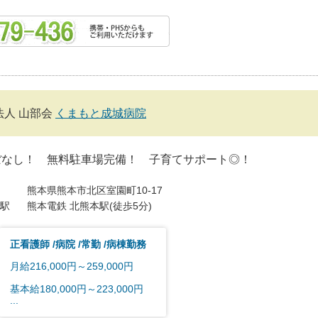
法人 山部会
くまもと成城病院
ぼなし！ 無料駐車場完備！ 子育てサポート◎！
熊本県熊本市北区室園町10-17
駅
熊本電鉄 北熊本駅(徒歩5分)
正看護師
病院
常勤
病棟勤務
月給216,000円～259,000円
基本給180,000円～223,000円
...