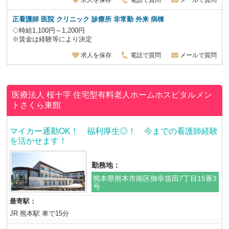
求人を保存
電話で質問
メールで質問
正看護師 医院 クリニック 診療所 非常勤 外来 病棟
◇時給1,100円～1,200円
※賃金は経験等により決定
求人を保存
電話で質問
メールで質問
医療法人 桜十字
住宅型有料老人ホームホスピタルメン
トさくら東館
マイカー通勤OK！ 福利厚生◎！ 今までの看護師経験
を活かせます！
勤務地：
熊本県熊本市南区御幸笛田7丁目15番3
号
最寄駅：
JR 熊本駅 車で15分