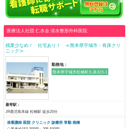
医療法人社団 仁水会
清水整形外科医院
残業少なめ！ 社宅あり！ ≪熊本県宇城市・有床クリ
ニック≫
勤務地：
熊本県宇城市松橋町久具323-1
最寄駅：
JR鹿児島本線 松橋駅 徒歩20分
准看護師 医院 クリニック 診療所 常勤 病棟
◇基本給153,300円～205,500円