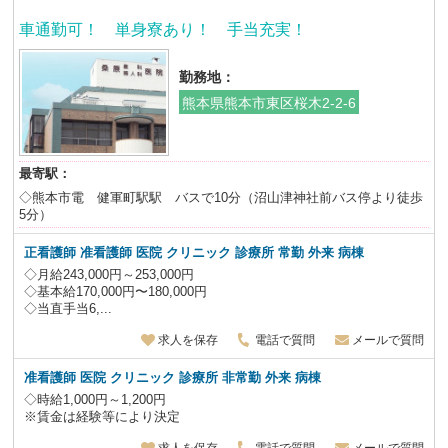
車通勤可！ 単身寮あり！ 手当充実！
勤務地：
熊本県熊本市東区桜木2-2-6
最寄駅：
◇熊本市電 健軍町駅駅 バスで10分（沼山津神社前バス停より徒歩
5分）
正看護師 准看護師 医院 クリニック 診療所 常勤 外来 病棟
◇月給243,000円～253,000円
◇基本給170,000円〜180,000円
◇当直手当6,...
求人を保存
電話で質問
メールで質問
准看護師 医院 クリニック 診療所 非常勤 外来 病棟
◇時給1,000円～1,200円
※賃金は経験等により決定