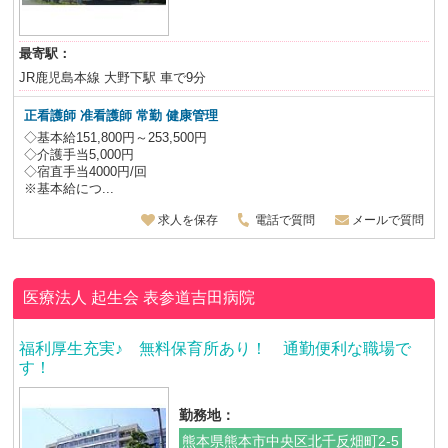
最寄駅：
JR鹿児島本線 大野下駅 車で9分
正看護師 准看護師
常勤 健康管理
◇基本給151,800円～253,500円
◇介護手当5,000円
◇宿直手当4000円/回
※基本給につ...
求人を保存
電話で質問
メールで質問
医療法人 起生会
表参道吉田病院
福利厚生充実♪ 無料保育所あり！ 通勤便利な職場で
す！
勤務地：
熊本県熊本市中央区北千反畑町2-5