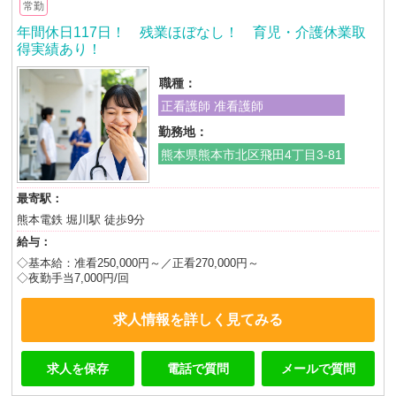
常勤
年間休日117日！ 残業ほぼなし！ 育児・介護休業取
得実績あり！
職種：
正看護師 准看護師
勤務地：
熊本県熊本市北区飛田4丁目3-81
最寄駅：
熊本電鉄 堀川駅 徒歩9分
給与：
◇基本給：准看250,000円～／正看270,000円～
◇夜勤手当7,000円/回
求人情報を詳しく見てみる
求人を保存
電話で質問
メールで質問