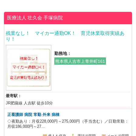
医療法人 壮久会
手塚病院
残業なし！ マイカー通勤OK！ 育児休業取得実績あ
り！
勤務地：
熊本県人吉市上青井町161
最寄駅：
JR肥薩線 人吉駅 徒歩10分
正看護師 病院 常勤 外来 病棟
◇夜勤あり：月収228,000円～275,000円（手当含む）／日勤常勤：
月収186,000円～27...
求人を保存
電話で質問
メールで質問