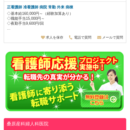
正看護師 准看護師 病院 常勤 外来 病棟
◇基本給160,000円～（経験加算あり）
◇職能手当15,000円～
◇夜勤手当9,600円/回
...
求人を保存
電話で質問
メールで質問
桑原産科婦人科医院