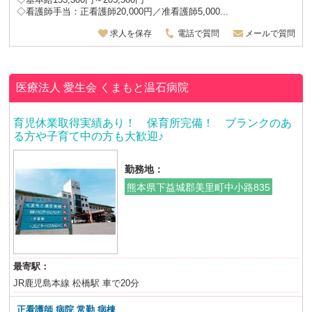
◇看護師手当：正看護師20,000円／准看護師5,000...
求人を保存
電話で質問
メールで質問
医療法人 愛生会
くまもと温石病院
育児休業取得実績あり！ 保育所完備！ ブランクのあ
る方や子育て中の方も大歓迎♪
勤務地：
熊本県下益城郡美里町中小路835
最寄駅：
JR鹿児島本線 松橋駅 車で20分
正看護師
病院 常勤 病棟