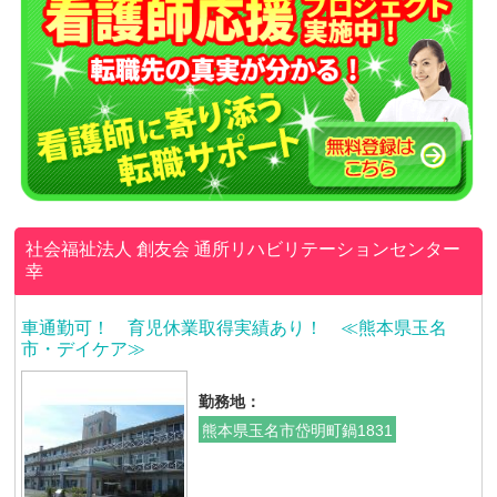
社会福祉法人 創友会
通所リハビリテーションセンター
幸
車通勤可！ 育児休業取得実績あり！ ≪熊本県玉名
市・デイケア≫
勤務地：
熊本県玉名市岱明町鍋1831