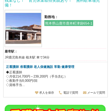
残業なし！ 育児休業取得実績あり！ 無料駐車場完
備！
勤務地：
熊本県山鹿市鹿本町津袋654-1
最寄駅：
JR鹿児島本線 植木駅 車で34分
正看護師 准看護師
老人保健施設
常勤 健康管理
◆正看護師
◇月収214,700円～239,200円（手当含む）
◇夜勤手当8,000円/回
◇資格手当...
求人を保存
電話で質問
メールで質問