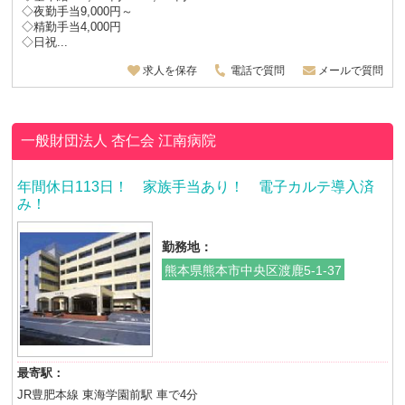
◇夜勤手当9,000円～
◇精勤手当4,000円
◇日祝...
求人を保存
電話で質問
メールで質問
一般財団法人 杏仁会
江南病院
年間休日113日！ 家族手当あり！ 電子カルテ導入済
み！
勤務地：
熊本県熊本市中央区渡鹿5-1-37
最寄駅：
JR豊肥本線 東海学園前駅 車で4分