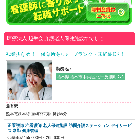
医療法人 起生会
介護老人保健施設なでしこ
残業少なめ！ 保育所あり♪ ブランク・未経験OK！
勤務地：
熊本県熊本市中央区北千反畑町2-5
最寄駅：
熊本電鉄本線 藤崎宮前駅 徒歩5分
正看護師 准看護師 老人保健施設 訪問介護ステーション デイサービ
ス 常勤 健康管理
◇基本給155,000円～268,600円