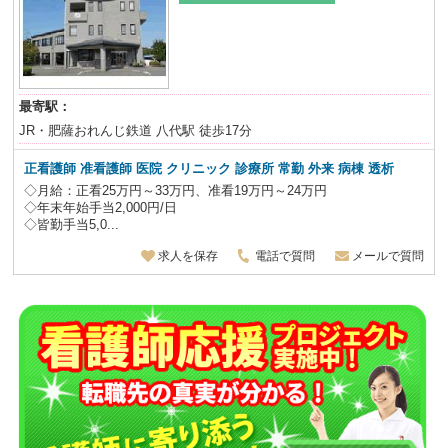
最寄駅：
JR・肥薩おれんじ鉄道 八代駅 徒歩17分
正看護師 准看護師 医院 クリニック 診療所 常勤 外来 病棟 透析
◇月給：正看25万円～33万円、准看19万円～24万円
◇年末年始手当2,000円/日
◇皆勤手当5,0...
求人を保存
電話で質問
メールで質問