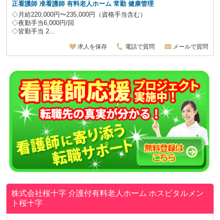
正看護師 准看護師 有料老人ホーム 常勤 健康管理
◇月給220,000円〜235,000円（資格手当含む）
◇夜勤手当6,000円/回
◇皆勤手当 2...
求人を保存
電話で質問
メールで質問
株式会社桜十字
介護付有料老人ホーム ホスピタルメン
ト桜十字