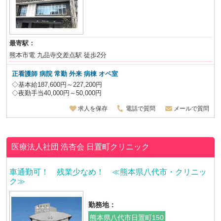
最寄駅：
熊本市電 九品寺交差点駅 徒歩2分
正看護師 病院 常勤 外来 病棟 オペ室
◇基本給187,600円～227,200円
◇夜勤手当40,000円～50,000円
求人を保存
電話で質問
メールで質問
医療法人社団 浩杏会
日置町クリニック
車通勤可！ 残業少なめ！ ≪熊本県八代市・クリニッ
ク≫
勤務地：
熊本県八代市日置町150