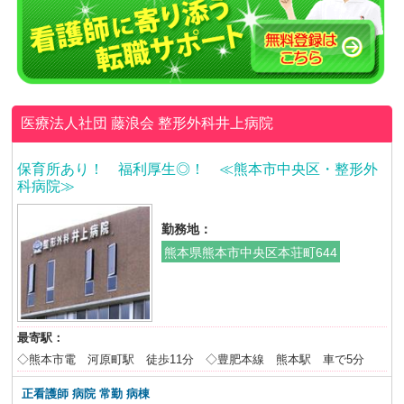
医療法人社団 藤浪会
整形外科井上病院
保育所あり！ 福利厚生◎！ ≪熊本市中央区・整形外
科病院≫
勤務地：
熊本県熊本市中央区本荘町644
最寄駅：
◇熊本市電 河原町駅 徒歩11分 ◇豊肥本線 熊本駅 車で5分
正看護師 病院 常勤 病棟