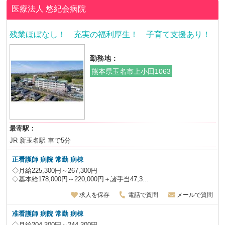
医療法人
悠紀会病院
残業ほぼなし！ 充実の福利厚生！ 子育て支援あり！
勤務地：
熊本県玉名市上小田1063
最寄駅：
JR 新玉名駅 車で5分
正看護師 病院 常勤 病棟
◇月給225,300円～267,300円
◇基本給178,000円～220,000円＋諸手当47,3...
求人を保存
電話で質問
メールで質問
准看護師 病院 常勤 病棟
◇月給204,300円～244,300円