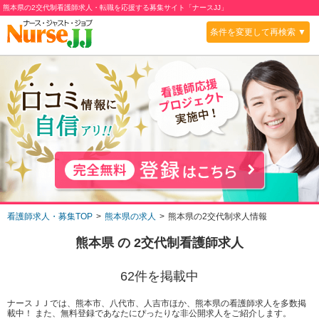
熊本県の2交代制看護師求人・転職を応援する募集サイト「ナースJJ」
条件を変更して再検索 ▼
看護師求人・募集TOP
熊本県の求人
熊本県の2交代制求人情報
熊本県
の
2交代制
看護師求人
62
件を掲載中
ナースＪＪでは、熊本市、八代市、人吉市ほか、熊本県の看護師求人を多数掲
載中！ また、無料登録であなたにぴったりな非公開求人をご紹介します。