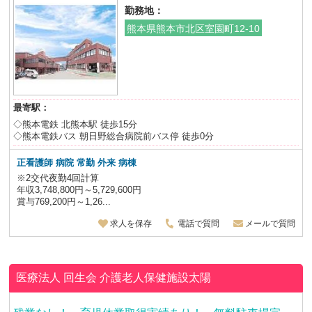
勤務地：
熊本県熊本市北区室園町12-10
最寄駅：
◇熊本電鉄 北熊本駅 徒歩15分
◇熊本電鉄バス 朝日野総合病院前バス停 徒歩0分
正看護師 病院 常勤 外来 病棟
※2交代夜勤4回計算
年収3,748,800円～5,729,600円
賞与769,200円～1,26...
求人を保存
電話で質問
メールで質問
医療法人 回生会
介護老人保健施設太陽