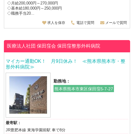
◇月給200,000円～270,000円
◇基本給180,000円～250,000円
◇職務手当20...
求人を保存
電話で質問
メールで質問
医療法人社団 保田窪会
保田窪整形外科病院
マイカー通勤OK！ 月9日休み！ ≪熊本県熊本市・整
形外科病院≫
勤務地：
熊本県熊本市東区保田窪5-7-27
最寄駅：
JR豊肥本線 東海学園前駅 車で8分