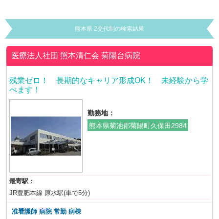
熊本県 2交代制の検索結果
医療法人社団 熊本清仁会
菊陽台病院
残業ゼロ！ 長期的なキャリア形成OK！ 未経験から学
べます！
勤務地：
熊本県菊池郡菊陽町久保田2984
最寄駅：
JR豊肥本線 原水駅(車で5分)
准看護師 病院 常勤 病棟