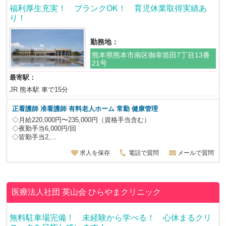
福利厚生充実！ ブランクOK！ 育児休業取得実績あ
り！
勤務地：
熊本県熊本市南区御幸笛田7丁目13番
21号
最寄駅：
JR 熊本駅 車で15分
正看護師 准看護師 有料老人ホーム 常勤 健康管理
◇月給220,000円〜235,000円（資格手当含む）
◇夜勤手当6,000円/回
◇皆勤手当2,...
求人を保存
電話で質問
メールで質問
医療法人社団 英山会
ひらやまクリニック
無料駐車場完備！ 未経験から学べる！ 心休まるクリ