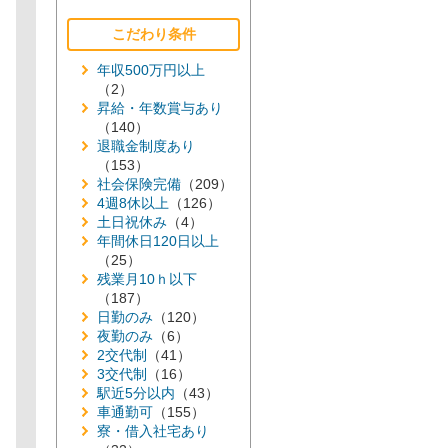
こだわり条件
年収500万円以上
（2）
昇給・年数賞与あり
（140）
退職金制度あり
（153）
社会保険完備
（209）
4週8休以上
（126）
土日祝休み
（4）
年間休日120日以上
（25）
残業月10ｈ以下
（187）
日勤のみ
（120）
夜勤のみ
（6）
2交代制
（41）
3交代制
（16）
駅近5分以内
（43）
車通勤可
（155）
寮・借入社宅あり