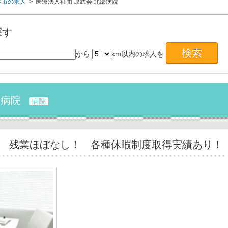
本市の求人
> 医療法人社団 原武会 北部病院
探す
から
km以内の求人を
部病院
病院
！ 残業ほぼなし！ 各種休暇制度取得実績あり！