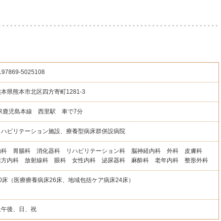
197869
-5025108
熊本県熊本市北区四方寄町1281-3
JR鹿児島本線 西里駅 車で7分
リハビリテーション施設、療養型病床群併設病院
内科 胃腸科 消化器科 リハビリテーション科 脳神経内科 外科 皮膚科
漢方内科 放射線科 眼科 女性内科 泌尿器科 麻酔科 老年内科 整形外科
50床（医療療養病床26床、地域包括ケア病床24床）
土午後、日、祝