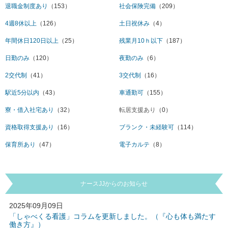
退職金制度あり
（153）
社会保険完備
（209）
4週8休以上
（126）
土日祝休み
（4）
年間休日120日以上
（25）
残業月10ｈ以下
（187）
日勤のみ
（120）
夜勤のみ
（6）
2交代制
（41）
3交代制
（16）
駅近5分以内
（43）
車通勤可
（155）
寮・借入社宅あり
（32）
転居支援あり
（0）
資格取得支援あり
（16）
ブランク・未経験可
（114）
保育所あり
（47）
電子カルテ
（8）
ナースJJからのお知らせ
2025年09月09日
「しゃべくる看護」コラムを更新しました。（『心も体も満たす
働き方』）