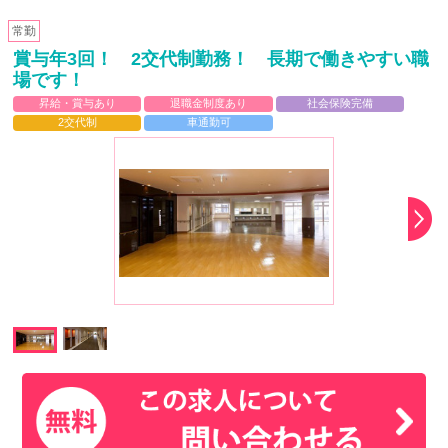
常勤
賞与年3回！ 2交代制勤務！ 長期で働きやすい職
場です！
昇給・賞与あり
退職金制度あり
社会保険完備
2交代制
車通勤可