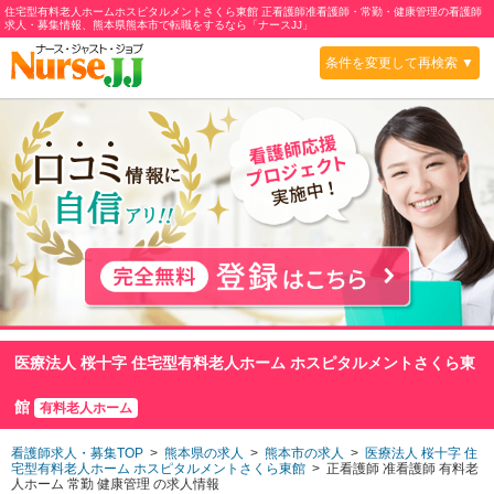
住宅型有料老人ホームホスピタルメントさくら東館 正看護師准看護師・常勤・健康管理の看護師
求人・募集情報、熊本県熊本市で転職をするなら「ナースJJ」
条件を変更して再検索 ▼
医療法人 桜十字 住宅型有料老人ホーム ホスピタルメントさくら東
館
有料老人ホーム
看護師求人・募集TOP
>
熊本県の求人
>
熊本市の求人
>
医療法人 桜十字 住
宅型有料老人ホーム ホスピタルメントさくら東館
> 正看護師 准看護師 有料老
人ホーム 常勤 健康管理 の求人情報