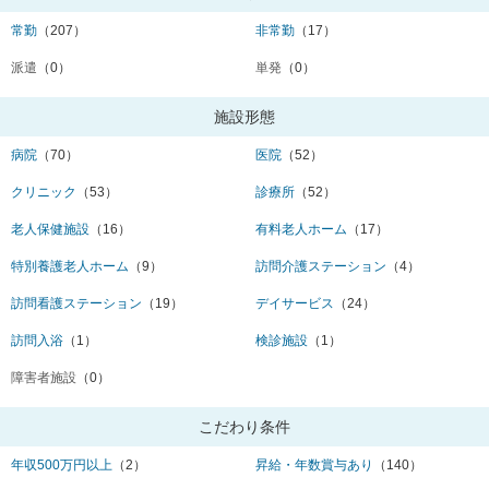
常勤
（207）
非常勤
（17）
派遣
（0）
単発
（0）
施設形態
病院
（70）
医院
（52）
クリニック
（53）
診療所
（52）
老人保健施設
（16）
有料老人ホーム
（17）
特別養護老人ホーム
（9）
訪問介護ステーション
（4）
訪問看護ステーション
（19）
デイサービス
（24）
訪問入浴
（1）
検診施設
（1）
障害者施設
（0）
こだわり条件
年収500万円以上
（2）
昇給・年数賞与あり
（140）