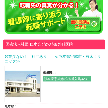
医療法人社団 仁水会
清水整形外科医院
残業少なめ！ 社宅あり！ ≪熊本県宇城市・有床クリ
ニック≫
勤務地：
熊本県宇城市松橋町久具323-1
最寄駅：