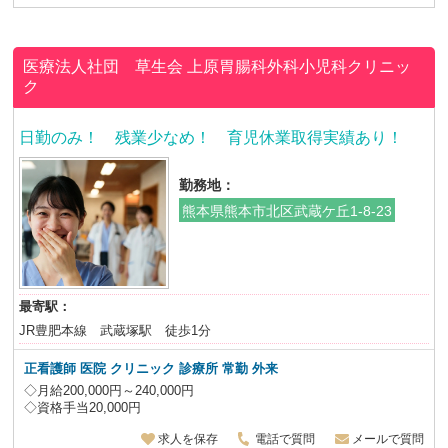
医療法人社団 草生会
上原胃腸科外科小児科クリニッ
ク
日勤のみ！ 残業少なめ！ 育児休業取得実績あり！
勤務地：
熊本県熊本市北区武蔵ケ丘1-8-23
最寄駅：
JR豊肥本線 武蔵塚駅 徒歩1分
正看護師 医院 クリニック 診療所 常勤 外来
◇月給200,000円～240,000円
◇資格手当20,000円
求人を保存
電話で質問
メールで質問