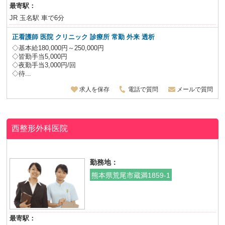
最寄駅：
JR 玉名駅 車で6分
正看護師 医院 クリニック 診療所 常勤 外来 透析
◇基本給180,000円～250,000円
◇皆勤手当5,000円
◇夜勤手当3,000円/回
◇待...
求人を保存
電話で質問
メールで質問
西整形外科医院
勤務地：
熊本県荒尾市蔵満1859-1
最寄駅：