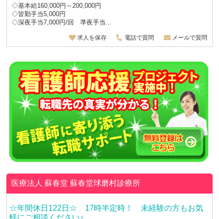
◇基本給160,000円～200,000円
◇皆勤手当5,000円
◇深夜手当7,000円/回 準夜手当...
求人を保存
電話で質問
メールで質問
医療法人 蘇春堂
蘇春堂球磨村診療所
☆年間休日122日☆ 17時半定時！ 未経験の方もお気
軽にご相談ください♪