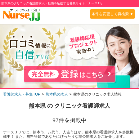
熊本県のクリニック看護師求人・転職を応援する募集サイト「ナースJJ」
条件を変更して再検索 ▼
看護師求人・募集TOP
熊本県の求人
熊本県のクリニック求人情報
熊本県
の
クリニック
看護師求人
97
件を掲載中
ナースＪＪでは、熊本市、八代市、人吉市ほか、熊本県の看護師求人を多数掲
載中！ また、無料登録であなたにぴったりな非公開求人をご紹介します。