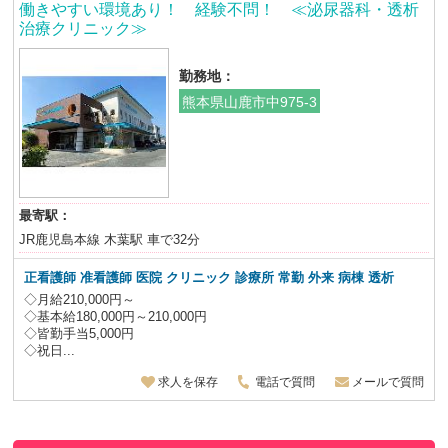
働きやすい環境あり！ 経験不問！ ≪泌尿器科・透析
治療クリニック≫
勤務地：
熊本県山鹿市中975-3
最寄駅：
JR鹿児島本線 木葉駅 車で32分
正看護師 准看護師 医院 クリニック 診療所 常勤 外来 病棟 透析
◇月給210,000円～
◇基本給180,000円～210,000円
◇皆勤手当5,000円
◇祝日...
求人を保存
電話で質問
メールで質問