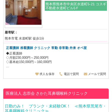
熊本県熊本市中央区水道町5-21 コスギ
不動産水道町ビル5Ｆ
最寄駅：
熊本市電 水道町駅 徒歩1分
正看護師 准看護師 クリニック 常勤 非常勤 外来 オペ室
◆正看護師
◇月額230,000円～250,000円
◇基本給150,000円～160,000円
...
求人を保存
電話で質問
メールで質問
医療法人 志崇会
さかた耳鼻咽喉科クリニック
日勤のみ！ ブランク・未経験OK！ ≪熊本県荒尾市・
耳鼻咽喉科クリニック≫