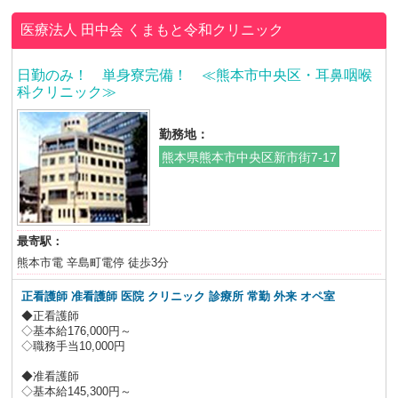
医療法人 田中会
くまもと令和クリニック
日勤のみ！ 単身寮完備！ ≪熊本市中央区・耳鼻咽喉
科クリニック≫
勤務地：
熊本県熊本市中央区新市街7-17
最寄駅：
熊本市電 辛島町電停 徒歩3分
正看護師 准看護師 医院 クリニック 診療所 常勤 外来 オペ室
◆正看護師
◇基本給176,000円～
◇職務手当10,000円
◆准看護師
◇基本給145,300円～