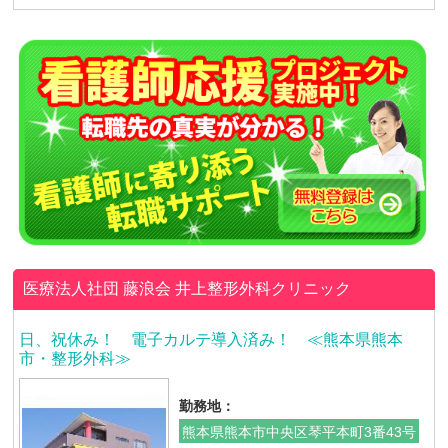
医療法人社団 藤浪会
井上整形外科クリニック
日、祝休み！ 電子カルテ導入済み！ ≪熊本県熊本
市・整形外科≫
勤務地：
熊本県熊本市中央区琴平本町3番43号