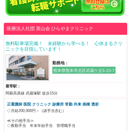
医療法人社団 英山会
ひらやまクリニック
無料駐車場完備！ 未経験から学べる！ 心休まるクリ
ニックを目指しています！
勤務地：
熊本県熊本市北区武蔵ケ丘5-23-7
最寄駅：
阿蘇高原線 武蔵塚駅 徒歩15分
正看護師 医院 クリニック 診療所 常勤 外来 病棟 透析
◇月給200,000円～（諸手当含む）
≪その他手当≫
◇夜勤手当 年末年始手当 管理職手当