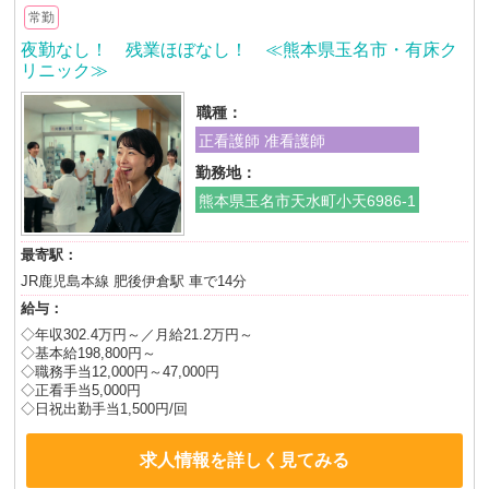
常勤
夜勤なし！ 残業ほぼなし！ ≪熊本県玉名市・有床ク
リニック≫
職種：
正看護師 准看護師
勤務地：
熊本県玉名市天水町小天6986-1
最寄駅：
JR鹿児島本線 肥後伊倉駅 車で14分
給与：
◇年収302.4万円～／月給21.2万円～
◇基本給198,800円～
◇職務手当12,000円～47,000円
◇正看手当5,000円
◇日祝出勤手当1,500円/回
求人情報を詳しく見てみる