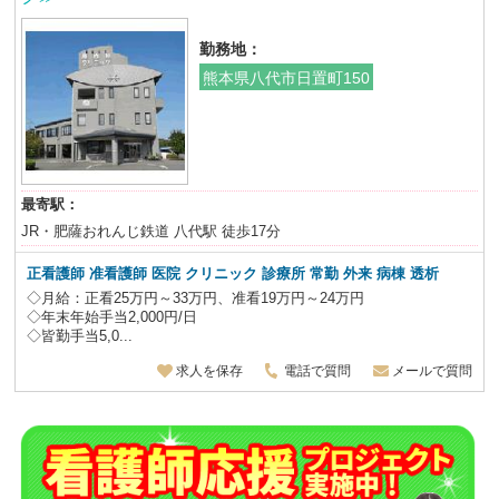
勤務地：
熊本県八代市日置町150
最寄駅：
JR・肥薩おれんじ鉄道 八代駅 徒歩17分
正看護師 准看護師 医院 クリニック 診療所 常勤 外来 病棟 透析
◇月給：正看25万円～33万円、准看19万円～24万円
◇年末年始手当2,000円/日
◇皆勤手当5,0...
求人を保存
電話で質問
メールで質問