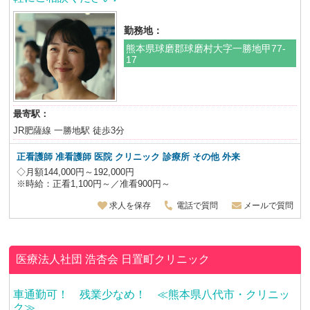
勤務地：
熊本県球磨郡球磨村大字一勝地甲77-
17
最寄駅：
JR肥薩線 一勝地駅 徒歩3分
正看護師 准看護師 医院 クリニック 診療所 その他 外来
◇月額144,000円～192,000円
※時給：正看1,100円～／准看900円～
求人を保存
電話で質問
メールで質問
医療法人社団 浩杏会
日置町クリニック
車通勤可！ 残業少なめ！ ≪熊本県八代市・クリニッ
ク≫