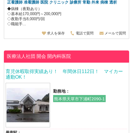
正看護師 准看護師 医院 クリニック 診療所 常勤 外来 病棟 透析
◆病棟（夜勤あり）
◇基本給170,000円～200,000円
◇夜勤手当8,000円/回
◇職能手...
求人を保存
電話で質問
メールで質問
医療法人社団 開会
開内科医院
育児休暇取得実績あり！ 年間休日112日！ マイカー
通勤OK！
勤務地：
熊本県天草市下浦町2090-1
最寄駅：