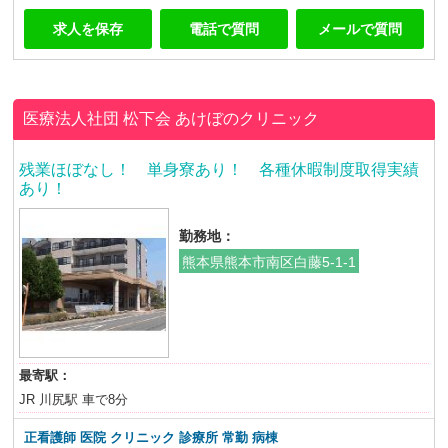
求人を保存
電話で質問
メールで質問
医療法人社団 松下会
あけぼのクリニック
残業ほぼなし！ 単身寮あり！ 各種休暇制度取得実績
あり！
勤務地：
熊本県熊本市南区白藤5-1-1
最寄駅：
JR 川尻駅 車で8分
正看護師 医院 クリニック 診療所 常勤 病棟