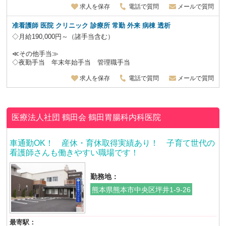
求人を保存
電話で質問
メールで質問
准看護師 医院 クリニック 診療所 常勤 外来 病棟 透析
◇月給190,000円～（諸手当含む）
≪その他手当≫
◇夜勤手当 年末年始手当 管理職手当
求人を保存
電話で質問
メールで質問
医療法人社団 鶴田会
鶴田胃腸科内科医院
車通勤OK！ 産休・育休取得実績あり！ 子育て世代の
看護師さんも働きやすい職場です！
勤務地：
熊本県熊本市中央区坪井1-9-26
最寄駅：