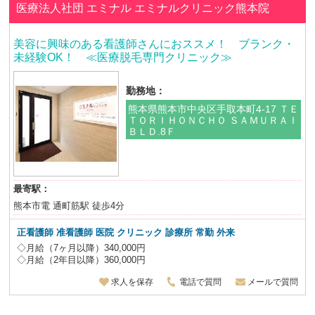
医療法人社団 エミナル
エミナルクリニック熊本院
美容に興味のある看護師さんにおススメ！ ブランク・
未経験OK！ ≪医療脱毛専門クリニック≫
勤務地：
熊本県熊本市中央区手取本町4-17 ＴＥ
ＴＯＲＩＨＯＮＣＨＯ ＳＡＭＵＲＡＩ
ＢＬＤ.8Ｆ
最寄駅：
熊本市電 通町筋駅 徒歩4分
正看護師 准看護師 医院 クリニック 診療所 常勤 外来
◇月給（7ヶ月以降）340,000円
◇月給（2年目以降）360,000円
求人を保存
電話で質問
メールで質問