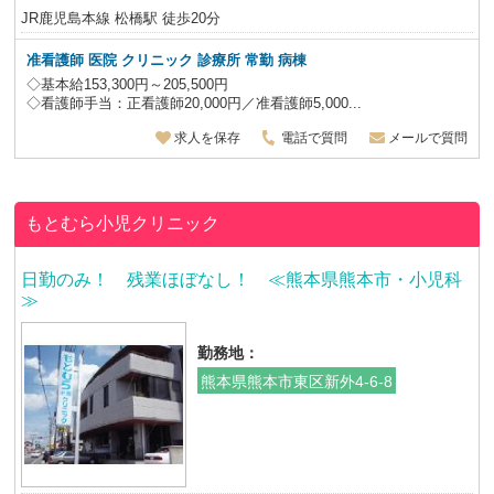
JR鹿児島本線 松橋駅 徒歩20分
准看護師 医院 クリニック 診療所 常勤 病棟
◇基本給153,300円～205,500円
◇看護師手当：正看護師20,000円／准看護師5,000...
求人を保存
電話で質問
メールで質問
もとむら小児クリニック
日勤のみ！ 残業ほぼなし！ ≪熊本県熊本市・小児科
≫
勤務地：
熊本県熊本市東区新外4-6-8