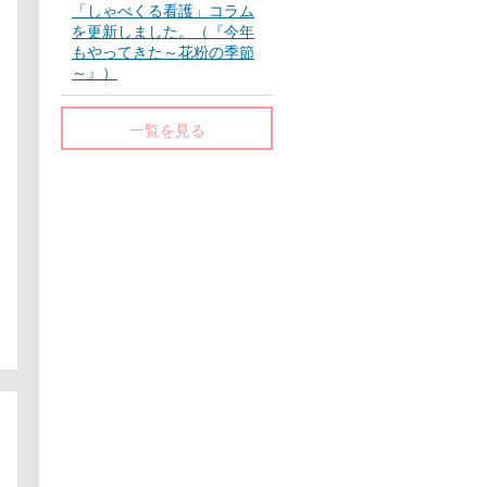
「しゃべくる看護」コラム
を更新しました。（『今年
もやってきた～花粉の季節
～』）
一覧を見る