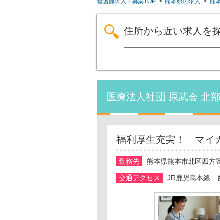
看護師求人・募集TOP
>
熊本県の求人
>
熊
住所から近い求人を
医療法人社団 原武会 北
福利厚生充実！ マイ
勤務先
熊本県熊本市北区四方寄町
交通アクセス
JR鹿児島本線 