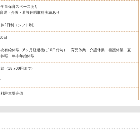
◇学童保育スペースあり
◇育児・介護・看護休暇取得実績あり
週休2日制（シフト制）
10日
年次有給休暇（6ヶ月経過後に10日付与） 育児休業 介護休業 看護休業 夏
季休暇 年末年始休暇
給（18,700円まで)
可
無料駐車場完備