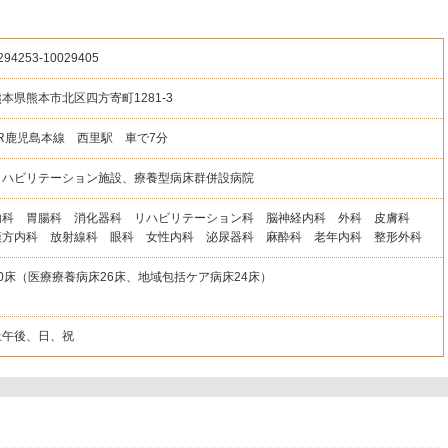
294253
-10029405
熊本県熊本市北区四方寄町1281-3
JR鹿児島本線 西里駅 車で7分
リハビリテーション施設、療養型病床群併設病院
内科 胃腸科 消化器科 リハビリテーション科 脳神経内科 外科 皮膚科
漢方内科 放射線科 眼科 女性内科 泌尿器科 麻酔科 老年内科 整形外科
50床（医療療養病床26床、地域包括ケア病床24床）
土午後、日、祝