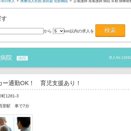
本市の求人
>
医療法人社団 原武会 北部病院
>
正看護師
准看護師
病院
常勤
病棟勤
探す
から
km以内の求人を
部病院
求人No.1294
病院
カー通勤OK！ 育児支援あり！
1281-3
西里駅 車で7分