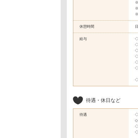
休憩時間
日
給与
◇
◇
◇
◇
◇
◇
◇
待遇・休日など
待遇
◇