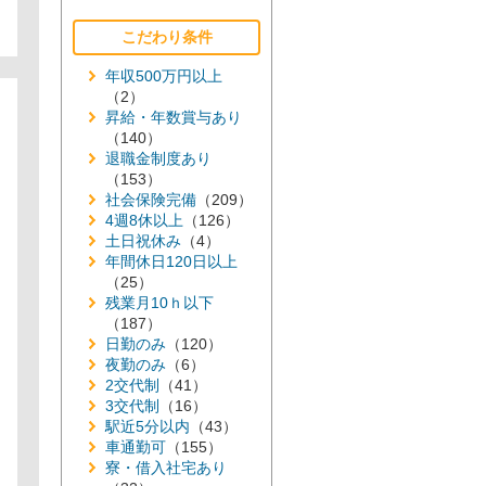
こだわり条件
年収500万円以上
（2）
昇給・年数賞与あり
（140）
退職金制度あり
（153）
社会保険完備
（209）
4週8休以上
（126）
土日祝休み
（4）
年間休日120日以上
（25）
残業月10ｈ以下
（187）
日勤のみ
（120）
夜勤のみ
（6）
2交代制
（41）
3交代制
（16）
駅近5分以内
（43）
車通勤可
（155）
寮・借入社宅あり