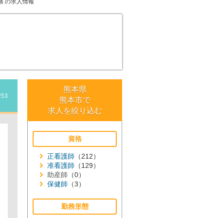
務
の求人情報
熊本県
253
熊本市で
求人を絞り込む
資格
正看護師
（212）
准看護師
（129）
助産師
（0）
保健師
（3）
勤務形態