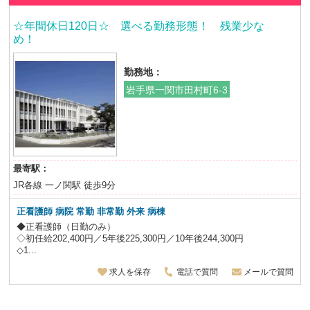
☆年間休日120日☆ 選べる勤務形態！ 残業少な
め！
勤務地：
岩手県一関市田村町6-3
最寄駅：
JR各線 一ノ関駅 徒歩9分
正看護師 病院 常勤 非常勤 外来 病棟
◆正看護師（日勤のみ）
◇初任給202,400円／5年後225,300円／10年後244,300円
◇1...
求人を保存
電話で質問
メールで質問