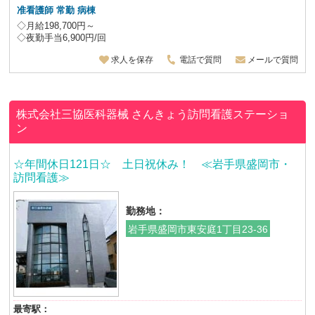
准看護師 常勤 病棟
◇月給198,700円～
◇夜勤手当6,900円/回
求人を保存
電話で質問
メールで質問
株式会社三協医科器械
さんきょう訪問看護ステーショ
ン
☆年間休日121日☆ 土日祝休み！ ≪岩手県盛岡市・
訪問看護≫
勤務地：
岩手県盛岡市東安庭1丁目23-36
最寄駅：