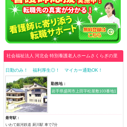
社会福祉法人 河北会
特別養護老人ホームさくらぎの里
日勤のみ！ 福利厚生◎！ マイカー通勤OK！
勤務地：
岩手県盛岡市上田字松屋敷103番地1
最寄駅：
いわて銀河鉄道 厨川駅 車で7分