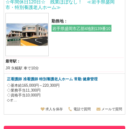
☆年間休日120日☆ 残業ほぼなし！ ≪岩手県盛岡
市・特別養護老人ホーム≫
勤務地：
岩手県盛岡市乙部4地割139番10
最寄駅：
JR 矢幅駅 車で10分
正看護師 准看護師 特別養護老人ホーム
常勤 健康管理
◇基本給165,000円～220,300円
◇業務手当11,300円
◇資格手当10,000円
◇オ...
求人を保存
電話で質問
メールで質問