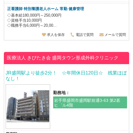
正看護師 特別養護老人ホーム
常勤 健康管理
◇基本給180,000円～250,000円
◇資格手当10,000円
◇職務手当6,000円～20,00...
求人を保存
電話で質問
メールで質問
医療法人 きびたき会
盛岡タウン形成外科クリニック
JR盛岡駅より徒歩2分！ ☆年間休日120日☆ 残業ほぼ
なし！
勤務地：
岩手県盛岡市盛岡駅前通3-63 第2甚
ヒ゛ル4階