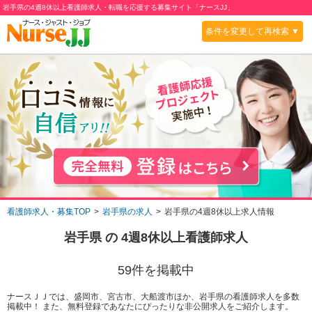
岩手県の4週8休以上看護師求人・転職を応援する募集サイト「ナースJJ」
条件を変更して再検索 ▼
看護師求人・募集TOP
岩手県の求人
岩手県の4週8休以上求人情報
岩手県
の
4週8休以上
看護師求人
59
件を掲載中
ナースＪＪでは、盛岡市、宮古市、大船渡市ほか、岩手県の看護師求人を多数
掲載中！ また、無料登録であなたにぴったりな非公開求人をご紹介します。