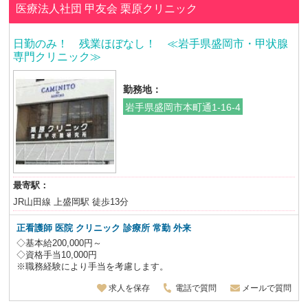
医療法人社団 甲友会
栗原クリニック
日勤のみ！ 残業ほぼなし！ ≪岩手県盛岡市・甲状腺
専門クリニック≫
勤務地：
岩手県盛岡市本町通1-16-4
最寄駅：
JR山田線 上盛岡駅 徒歩13分
正看護師 医院 クリニック 診療所 常勤 外来
◇基本給200,000円～
◇資格手当10,000円
※職務経験により手当を考慮します。
求人を保存
電話で質問
メールで質問