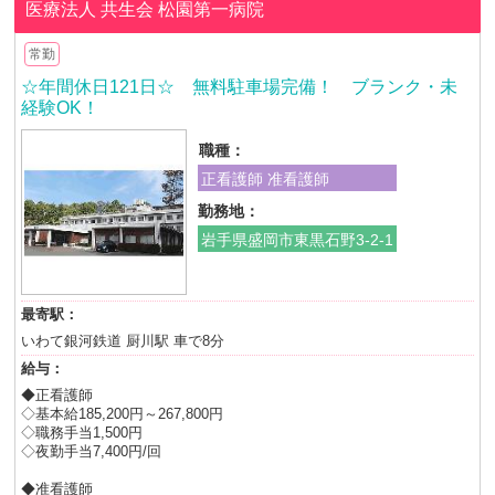
医療法人 共生会
松園第一病院
常勤
☆年間休日121日☆ 無料駐車場完備！ ブランク・未
経験OK！
職種：
正看護師 准看護師
勤務地：
岩手県盛岡市東黒石野3-2-1
最寄駅：
いわて銀河鉄道 厨川駅 車で8分
給与：
◆正看護師
◇基本給185,200円～267,800円
◇職務手当1,500円
◇夜勤手当7,400円/回
◆准看護師