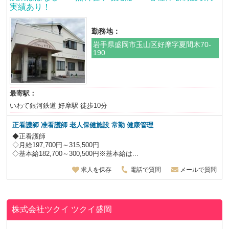
実績あり！
勤務地：
岩手県盛岡市玉山区好摩字夏間木70-
190
最寄駅：
いわて銀河鉄道 好摩駅 徒歩10分
正看護師 准看護師 老人保健施設
常勤 健康管理
◆正看護師
◇月給197,700円～315,500円
◇基本給182,700～300,500円※基本給は...
求人を保存
電話で質問
メールで質問
株式会社ツクイ
ツクイ盛岡