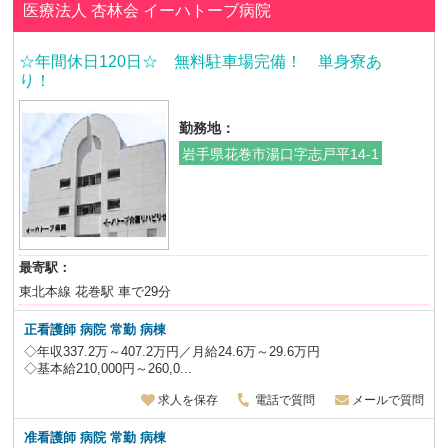
医療法人 杏林会
イーハトーブ病院
☆年間休日120日☆ 無料駐車場完備！ 単身寮あ
り！
勤務地：
岩手県花巻市湯口字志戸平14-1
最寄駅：
東北本線 花巻駅 車で29分
正看護師 病院 常勤 病棟
◇年収337.2万～407.2万円／月給24.6万～29.6万円
◇基本給210,000円～260,0...
求人を保存
電話で質問
メールで質問
准看護師 病院 常勤 病棟