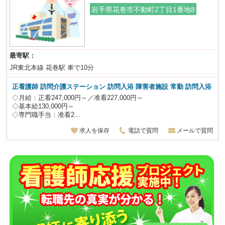
岩手県花巻市不動町2丁目1番地8
最寄駅：
JR東北本線 花巻駅 車で10分
正看護師 訪問介護ステーション 訪問入浴 障害者施設 常勤 訪問入浴
◇月給：正看247,000円～／准看227,000円～
◇基本給130,000円～
◇専門職手当：准看2...
求人を保存
電話で質問
メールで質問