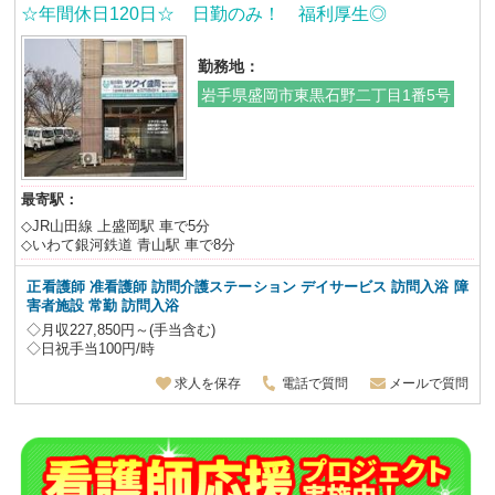
☆年間休日120日☆ 日勤のみ！ 福利厚生◎
勤務地：
岩手県盛岡市東黒石野二丁目1番5号
最寄駅：
◇JR山田線 上盛岡駅 車で5分
◇いわて銀河鉄道 青山駅 車で8分
正看護師 准看護師 訪問介護ステーション デイサービス 訪問入浴 障
害者施設
常勤 訪問入浴
◇月収227,850円～(手当含む)
◇日祝手当100円/時
求人を保存
電話で質問
メールで質問