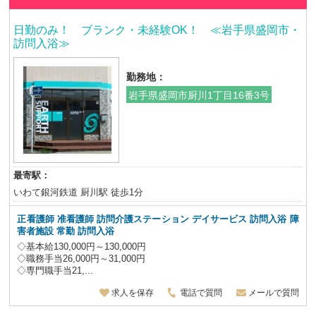
日勤のみ！ ブランク・未経験OK！ ≪岩手県盛岡市・
訪問入浴≫
勤務地：
岩手県盛岡市厨川1丁目16番3号
最寄駅：
いわて銀河鉄道 厨川駅 徒歩1分
正看護師 准看護師 訪問介護ステーション デイサービス 訪問入浴 障
害者施設
常勤 訪問入浴
◇基本給130,000円～130,000円
◇職務手当26,000円～31,000円
◇専門職手当21,...
求人を保存
電話で質問
メールで質問