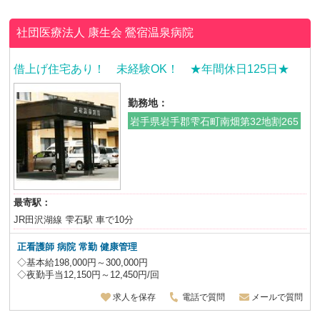
社団医療法人 康生会
鶯宿温泉病院
借上げ住宅あり！ 未経験OK！ ★年間休日125日★
勤務地：
岩手県岩手郡雫石町南畑第32地割265
最寄駅：
JR田沢湖線 雫石駅 車で10分
正看護師 病院 常勤 健康管理
◇基本給198,000円～300,000円
◇夜勤手当12,150円～12,450円/回
求人を保存
電話で質問
メールで質問