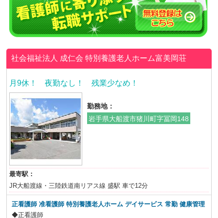
社会福祉法人 成仁会
特別養護老人ホーム富美岡荘
月9休！ 夜勤なし！ 残業少なめ！
勤務地：
岩手県大船渡市猪川町字冨岡148
最寄駅：
JR大船渡線・三陸鉄道南リアス線 盛駅 車で12分
正看護師 准看護師 特別養護老人ホーム デイサービス
常勤 健康管理
◆正看護師