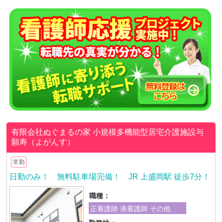
有限会社ぬぐまるの家
小規模多機能型居宅介護施設与
願寿（よがんす）
常勤
日勤のみ！ 無料駐車場完備！ JR 上盛岡駅 徒歩7分！
職種：
正看護師 准看護師 その他