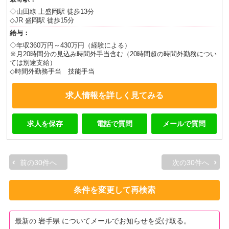
◇山田線 上盛岡駅 徒歩13分
◇JR 盛岡駅 徒歩15分
給与：
◇年収360万円～430万円（経験による）
※月20時間分の見込み時間外手当含む（20時間超の時間外勤務につい
ては別途支給）
◇時間外勤務手当 技能手当
求人情報を詳しく見てみる
求人を保存
電話で質問
メールで質問
前の30件へ
次の30件へ
条件を変更して再検索
最新の 岩手県 についてメールでお知らせを受け取る。