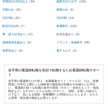
年間休日120日以上
（34）
残業月10ｈ以下
（116）
日勤のみ
（91）
夜勤のみ
（4）
2交代制
（22）
3交代制
（14）
駅近5分以内
（7）
車通勤可
（123）
寮・借入社宅あり
（12）
転居支援あり
（0）
資格取得支援あり
（6）
ブランク・未経験可
（69）
保育所あり
（8）
電子カルテ
（3）
岩手県の看護師転職を笑顔で転職するため看護師転職サポー
ト
岩手県の看護師だけの求人・転職募集サイト「ナースJJ」では、 医療
関係に10年以上携わった経験者の相談員が転職をきめ細かにお手伝
い。 看護師の様々な転職の条件や環境（今すぐ・余裕をもって・地域
限定など）を3つのシステムを柱にサポート。 病院・企業への紹介だ
けでなく、気になる病院・医療機関への問合せもいたします。もちろ
ん採用・就任後の相談もお受けします。