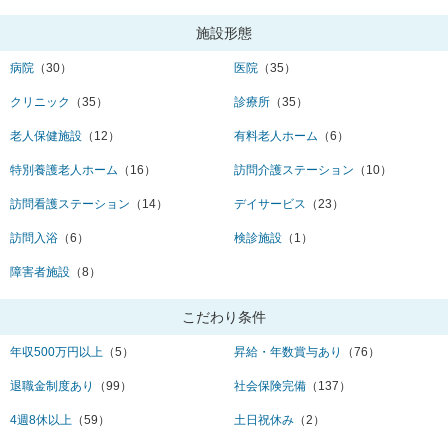
施設形態
病院
（30）
医院
（35）
クリニック
（35）
診療所
（35）
老人保健施設
（12）
有料老人ホーム
（6）
特別養護老人ホーム
（16）
訪問介護ステーション
（10）
訪問看護ステーション
（14）
デイサービス
（23）
訪問入浴
（6）
検診施設
（1）
障害者施設
（8）
こだわり条件
年収500万円以上
（5）
昇給・年数賞与あり
（76）
退職金制度あり
（99）
社会保険完備
（137）
4週8休以上
（59）
土日祝休み
（2）