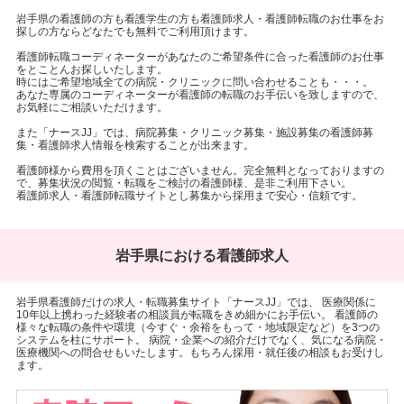
岩手県の看護師の方も看護学生の方も看護師求人・看護師転職のお仕事をお
探しの方ならどなたでも無料でご利用頂けます。
看護師転職コーディネーターがあなたのご希望条件に合った看護師のお仕事
をとことんお探しいたします。
時にはご希望地域全ての病院・クリニックに問い合わせることも・・・。
あなた専属のコーディネーターが看護師の転職のお手伝いを致しますので、
お気軽にご相談いただけます。
また「ナースJJ」では、病院募集・クリニック募集・施設募集の看護師募
集・看護師求人情報を検索することが出来ます。
看護師様から費用を頂くことはございません。完全無料となっておりますの
で、募集状況の閲覧・転職をご検討の看護師様、是非ご利用下さい。
看護師求人・看護師転職サイトとし募集から採用まで安心・信頼です。
岩手県における看護師求人
岩手県看護師だけの求人・転職募集サイト「ナースJJ」では、 医療関係に
10年以上携わった経験者の相談員が転職をきめ細かにお手伝い。 看護師の
様々な転職の条件や環境（今すぐ・余裕をもって・地域限定など）を3つの
システムを柱にサポート。 病院・企業への紹介だけでなく、気になる病院・
医療機関への問合せもいたします。もちろん採用・就任後の相談もお受けし
ます。