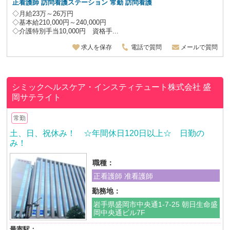
正看護師
訪問看護ステーション 常勤 訪問看護
◇月給23万～26万円
◇基本給210,000円～240,000円
◇介護特別手当10,000円 資格手...
求人を保存
電話で質問
メールで質問
シミックヘルスケア・インスティテュート株式会社 盛
岡サテライト
常勤
土、日、祝休み！ ☆年間休日120日以上☆ 日勤の
み！
職種：
正看護師 准看護師
勤務地：
岩手県盛岡市中央通1-7-25 朝日生命盛
岡中央通ビル7F
最寄駅：