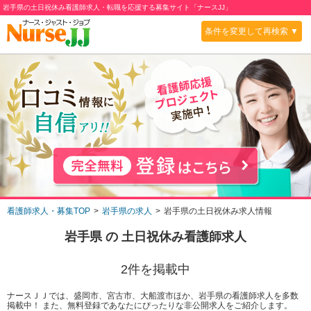
岩手県の土日祝休み看護師求人・転職を応援する募集サイト「ナースJJ」
条件を変更して再検索 ▼
看護師求人・募集TOP
岩手県の求人
岩手県の土日祝休み求人情報
岩手県
の
土日祝休み
看護師求人
2
件を掲載中
ナースＪＪでは、盛岡市、宮古市、大船渡市ほか、岩手県の看護師求人を多数
掲載中！ また、無料登録であなたにぴったりな非公開求人をご紹介します。