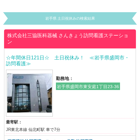
岩手県 土日祝休みの検索結果
株式会社三協医科器械
さんきょう訪問看護ステーショ
ン
☆年間休日121日☆ 土日祝休み！ ≪岩手県盛岡市・
訪問看護≫
勤務地：
岩手県盛岡市東安庭1丁目23-36
最寄駅：
JR東北本線 仙北町駅 車で7分