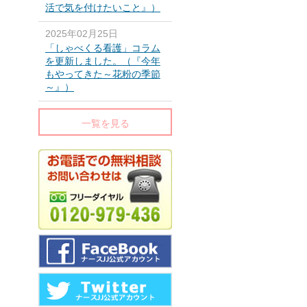
活で気を付けたいこと』）
2025年02月25日
「しゃべくる看護」コラム
を更新しました。（『今年
もやってきた～花粉の季節
～』）
一覧を見る