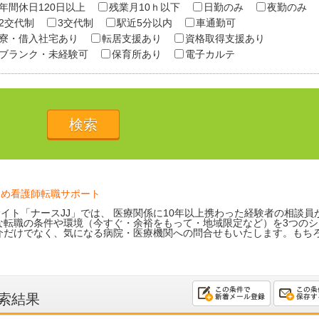
年間休日120日以上
残業月10ｈ以下
日勤のみ
夜勤のみ
2交代制
3交代制
駅近5分以内
車通勤可
寮・借入社宅あり
転居支援あり
資格取得支援あり
ブランク・未経験可
保育所あり
電子カルテ
ため看護師転職サポート
イト「ナースJJ」では、 医療関係に10年以上携わった経験者の相談員
な転職の条件や環境（今すぐ・余裕をもって・地域限定など）を3つのシ
介だけでなく、気になる病院・医療機関への問合せもいたします。もち
索結果