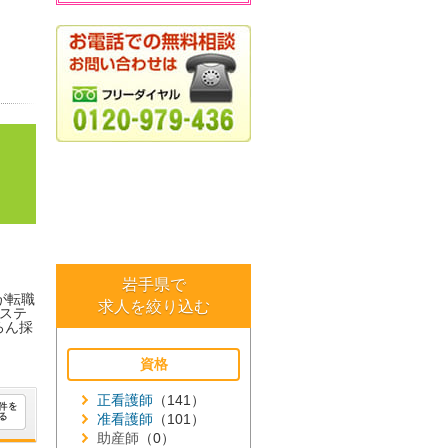
岩手県で
が転職
求人を絞り込む
ステ
ろん採
資格
正看護師
（141）
准看護師
（101）
助産師
（0）