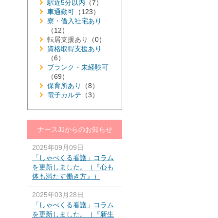
駅近5分以内
（7）
車通勤可
（123）
寮・借入社宅あり
（12）
転居支援あり
（0）
資格取得支援あり
（6）
ブランク・未経験可
（69）
保育所あり
（8）
電子カルテ
（3）
ナースJJからのお知らせ
2025年09月09日
「しゃべくる看護」コラム
を更新しました。（『心も
体も満たす働き方』）
2025年03月28日
「しゃべくる看護」コラム
を更新しました。（『新生