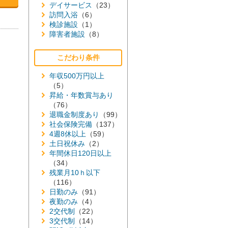
デイサービス
（23）
訪問入浴
（6）
検診施設
（1）
障害者施設
（8）
こだわり条件
年収500万円以上
（5）
昇給・年数賞与あり
（76）
退職金制度あり
（99）
社会保険完備
（137）
4週8休以上
（59）
土日祝休み
（2）
年間休日120日以上
（34）
残業月10ｈ以下
（116）
日勤のみ
（91）
夜勤のみ
（4）
2交代制
（22）
3交代制
（14）