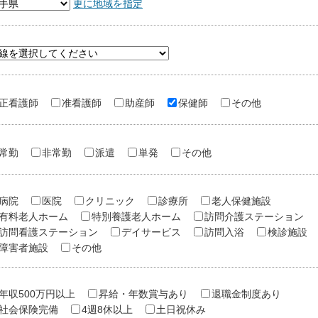
更に地域を指定
正看護師
准看護師
助産師
保健師
その他
常勤
非常勤
派遣
単発
その他
病院
医院
クリニック
診療所
老人保健施設
有料老人ホーム
特別養護老人ホーム
訪問介護ステーション
訪問看護ステーション
デイサービス
訪問入浴
検診施設
障害者施設
その他
年収500万円以上
昇給・年数賞与あり
退職金制度あり
社会保険完備
4週8休以上
土日祝休み