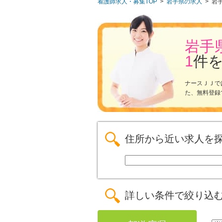
看護師求人・募集TOP
>
岩手県の求人
>
岩
岩手
1
件
ナースＪＪで
た、無料登録
住所から近い求人を
詳しい条件で絞り込