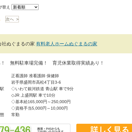
び替え
1
次へ >
会社ぬぐまるの家
有料老人ホームぬぐまるの家
み！ 無料駐車場完備！ 育児休業取得実績あり！
正看護師
准看護師
保健師
岩手県盛岡市高松4丁目3-6
駅
◇いわて銀河鉄道 青山駅 車で9分
◇JR 上盛岡駅 車で10分
◇基本給165,000円～250,000円
◇資格手当5,000円～10,000円
態
常勤