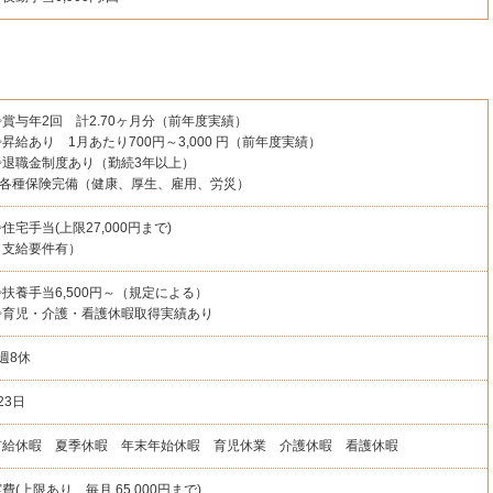
◇賞与年2回 計2.70ヶ月分（前年度実績）
◇昇給あり 1月あたり700円～3,000 円（前年度実績）
◇退職金制度あり（勤続3年以上）
◇各種保険完備（健康、厚生、雇用、労災）
住宅手当(上限27,000円まで)
（支給要件有）
◇扶養手当6,500円～（規定による）
◇育児・介護・看護休暇取得実績あり
週8休
23日
有給休暇 夏季休暇 年末年始休暇 育児休業 介護休暇 看護休暇
費(上限あり 毎月 65,000円まで)