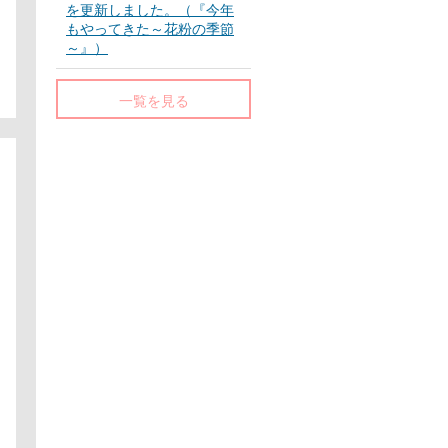
を更新しました。（『今年
もやってきた～花粉の季節
～』）
一覧を見る