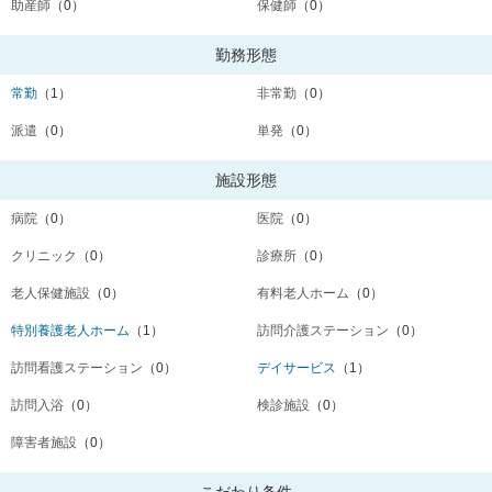
助産師
（0）
保健師
（0）
勤務形態
常勤
（1）
非常勤
（0）
派遣
（0）
単発
（0）
施設形態
病院
（0）
医院
（0）
クリニック
（0）
診療所
（0）
老人保健施設
（0）
有料老人ホーム
（0）
特別養護老人ホーム
（1）
訪問介護ステーション
（0）
訪問看護ステーション
（0）
デイサービス
（1）
訪問入浴
（0）
検診施設
（0）
障害者施設
（0）
こだわり条件