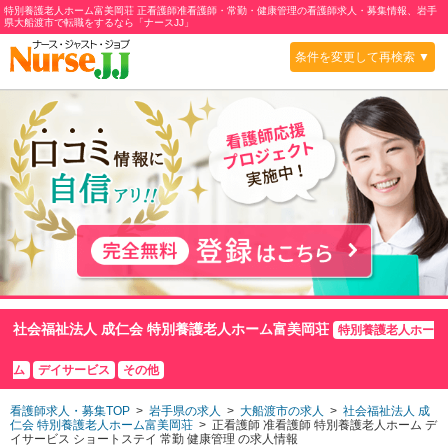
特別養護老人ホーム富美岡荘 正看護師准看護師・常勤・健康管理の看護師求人・募集情報、岩手
県大船渡市で転職をするなら「ナースJJ」
条件を変更して再検索 ▼
社会福祉法人 成仁会 特別養護老人ホーム富美岡荘
特別養護老人ホー
ム
デイサービス
その他
看護師求人・募集TOP
>
岩手県の求人
>
大船渡市の求人
>
社会福祉法人 成
仁会 特別養護老人ホーム富美岡荘
> 正看護師 准看護師 特別養護老人ホーム デ
イサービス
ショートステイ
常勤 健康管理 の求人情報