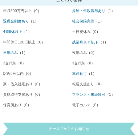
年収500万円以上
（0）
昇給・年数賞与あり
（1）
退職金制度あり
（1）
社会保険完備
（1）
4週8休以上
（1）
土日祝休み
（0）
年間休日120日以上
（0）
残業月10ｈ以下
（1）
日勤のみ
（1）
夜勤のみ
（0）
2交代制
（0）
3交代制
（0）
駅近5分以内
（0）
車通勤可
（1）
寮・借入社宅あり
（0）
転居支援あり
（0）
資格取得支援あり
（0）
ブランク・未経験可
（1）
保育所あり
（0）
電子カルテ
（0）
ナースJJからのお知らせ