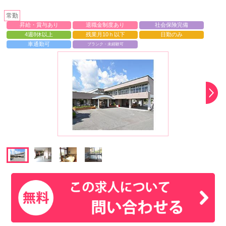
常勤
昇給・賞与あり
退職金制度あり
社会保険完備
4週8休以上
残業月10ｈ以下
日勤のみ
車通勤可
ブランク・未経験可