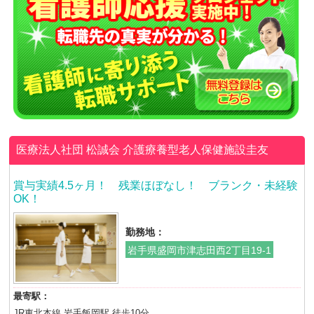
医療法人社団 松誠会
介護療養型老人保健施設圭友
賞与実績4.5ヶ月！ 残業ほぼなし！ ブランク・未経験
OK！
勤務地：
岩手県盛岡市津志田西2丁目19-1
最寄駅：
JR東北本線 岩手飯岡駅 徒歩10分