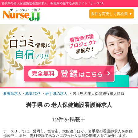
岩手県の老人保健施設看護師求人・転職を応援する募集サイト「ナースJJ」
条件を変更して再検索 ▼
看護師求人・募集TOP
岩手県の求人
岩手県の老人保健施設求人情報
岩手県
の
老人保健施設
看護師求人
12
件を掲載中
ナースＪＪでは、盛岡市、宮古市、大船渡市ほか、岩手県の看護師求人を多数
掲載中！ また、無料登録であなたにぴったりな非公開求人をご紹介します。