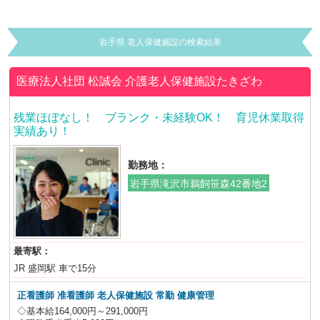
岩手県 老人保健施設の検索結果
医療法人社団 松誠会
介護老人保健施設たきざわ
残業ほぼなし！ ブランク・未経験OK！ 育児休業取得
実績あり！
勤務地：
岩手県滝沢市鵜飼笹森42番地2
最寄駅：
JR 盛岡駅 車で15分
正看護師 准看護師 老人保健施設
常勤 健康管理
◇基本給164,000円～291,000円