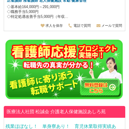
正看護師 准看護師 老人保健施設
常勤 健康管理
◇基本給164,000円～291,000円
◇職務手当5,000円
◇特定処遇改善手当5,000円（年収...
求人を保存
電話で質問
メールで質問
医療法人社団 松誠会
介護老人保健施設あしろ苑
残業ほぼなし！ 単身寮あり！ 育児休業取得実績あ