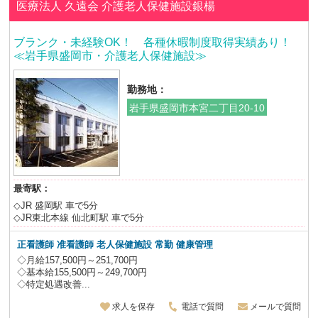
医療法人 久遠会
介護老人保健施設銀楊
ブランク・未経験OK！ 各種休暇制度取得実績あり！
≪岩手県盛岡市・介護老人保健施設≫
勤務地：
岩手県盛岡市本宮二丁目20-10
最寄駅：
◇JR 盛岡駅 車で5分
◇JR東北本線 仙北町駅 車で5分
正看護師 准看護師 老人保健施設
常勤 健康管理
◇月給157,500円～251,700円
◇基本給155,500円～249,700円
◇特定処遇改善...
求人を保存
電話で質問
メールで質問