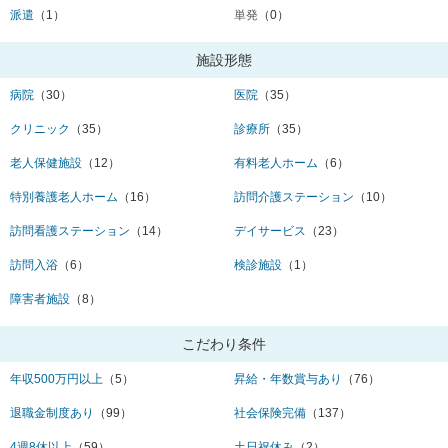
派遣
（1）
単発
（0）
施設形態
病院
（30）
医院
（35）
クリニック
（35）
診療所
（35）
老人保健施設
（12）
有料老人ホーム
（6）
特別養護老人ホーム
（16）
訪問介護ステーション
（10）
訪問看護ステーション
（14）
デイサービス
（23）
訪問入浴
（6）
検診施設
（1）
障害者施設
（8）
こだわり条件
年収500万円以上
（5）
昇給・年数賞与あり
（76）
退職金制度あり
（99）
社会保険完備
（137）
4週8休以上
（59）
土日祝休み
（2）