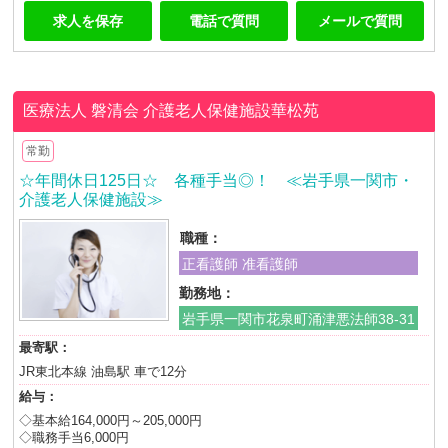
求人を保存
電話で質問
メールで質問
医療法人 磐清会
介護老人保健施設華松苑
常勤
☆年間休日125日☆ 各種手当◎！ ≪岩手県一関市・
介護老人保健施設≫
職種：
正看護師 准看護師
勤務地：
岩手県一関市花泉町涌津悪法師38-31
最寄駅：
JR東北本線 油島駅 車で12分
給与：
◇基本給164,000円～205,000円
◇職務手当6,000円