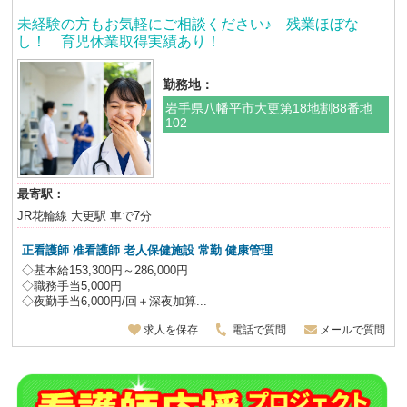
未経験の方もお気軽にご相談ください♪ 残業ほぼな
し！ 育児休業取得実績あり！
勤務地：
岩手県八幡平市大更第18地割88番地
102
最寄駅：
JR花輪線 大更駅 車で7分
正看護師 准看護師 老人保健施設
常勤 健康管理
◇基本給153,300円～286,000円
◇職務手当5,000円
◇夜勤手当6,000円/回＋深夜加算...
求人を保存
電話で質問
メールで質問