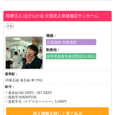
医療法人 ほがらか会
介護老人保健施設サンホーム
常勤
職種：
正看護師 准看護師
勤務地：
岩手県花巻市東宮野目13-95-1
最寄駅：
JR釜石線 釜石線 車で8分
給与：
◇基本給166,100円～347,500円
◇夜勤手当8500円/回
◇資格手当（ケアマネージャー）5,000円
求人情報を詳しく見てみる