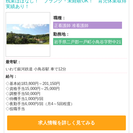
残業ほぼなし！ ブランク・未経験OK！ 育児休業取得
実績あり！
職種：
正看護師 准看護師
勤務地：
岩手県二戸郡一戸町小鳥谷字野中21
最寄駅：
いわて銀河鉄道 小鳥谷駅 車で12分
給与：
◇基本給183,800円～201,150円
◇資格手当15,000円～25,000円
◇調整手当50,000円
◇待機手当1,000円/回
◇夜勤手当6,000円/回（月4～5回程度）
◇役職手当
求人情報を詳しく見てみる