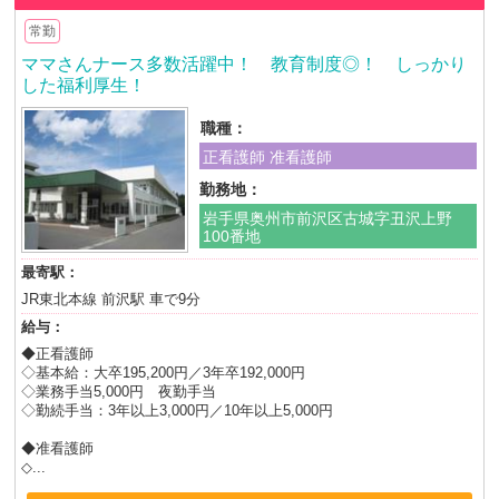
常勤
ママさんナース多数活躍中！ 教育制度◎！ しっかり
した福利厚生！
職種：
正看護師 准看護師
勤務地：
岩手県奥州市前沢区古城字丑沢上野
100番地
最寄駅：
JR東北本線 前沢駅 車で9分
給与：
◆正看護師
◇基本給：大卒195,200円／3年卒192,000円
◇業務手当5,000円 夜勤手当
◇勤続手当：3年以上3,000円／10年以上5,000円
◆准看護師
◇...