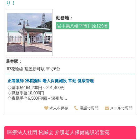
り！
勤務地：
岩手県八幡平市川原129番
最寄駅：
JR花輪線 荒屋新町駅 車で6分
正看護師 准看護師 老人保健施設
常勤 健康管理
◇基本給164,200円～291,400円
◇職務手当10,000円
◇夜勤手当6,500円/回＋深夜加...
求人を保存
電話で質問
メールで質問
医療法人社団 松誠会
介護老人保健施設岩鷲苑