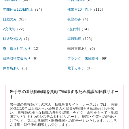
年間休日120日以上
（34）
残業月10ｈ以下
（116）
日勤のみ
（91）
夜勤のみ
（4）
2交代制
（22）
3交代制
（14）
駅近5分以内
（7）
車通勤可
（123）
寮・借入社宅あり
（12）
転居支援あり
（0）
資格取得支援あり
（6）
ブランク・未経験可
（69）
保育所あり
（8）
電子カルテ
（3）
岩手県の看護師転職を笑顔で転職するため看護師転職サポー
ト
岩手県の看護師だけの求人・転職募集サイト「ナースJJ」では、 医療
関係に10年以上携わった経験者の相談員が転職をきめ細かにお手伝
い。 看護師の様々な転職の条件や環境（今すぐ・余裕をもって・地域
限定など）を3つのシステムを柱にサポート。 病院・企業への紹介だ
けでなく、気になる病院・医療機関への問合せもいたします。もちろ
ん採用・就任後の相談もお受けします。