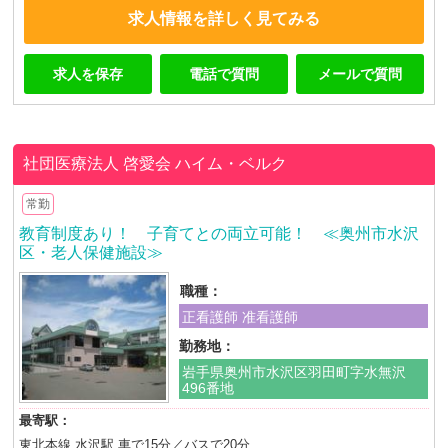
求人情報を詳しく見てみる
求人を保存
電話で質問
メールで質問
社団医療法人 啓愛会
ハイム・ベルク
常勤
教育制度あり！ 子育てとの両立可能！ ≪奥州市水沢
区・老人保健施設≫
職種：
正看護師 准看護師
勤務地：
岩手県奥州市水沢区羽田町字水無沢
496番地
最寄駅：
東北本線 水沢駅 車で15分／バスで20分