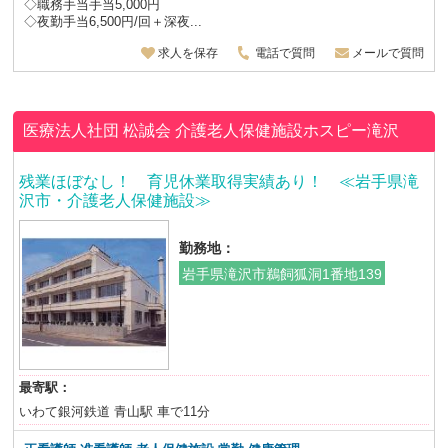
◇職務手当手当5,000円
◇夜勤手当6,500円/回＋深夜...
求人を保存
電話で質問
メールで質問
医療法人社団 松誠会
介護老人保健施設ホスピー滝沢
残業ほぼなし！ 育児休業取得実績あり！ ≪岩手県滝
沢市・介護老人保健施設≫
勤務地：
岩手県滝沢市鵜飼狐洞1番地139
最寄駅：
いわて銀河鉄道 青山駅 車で11分