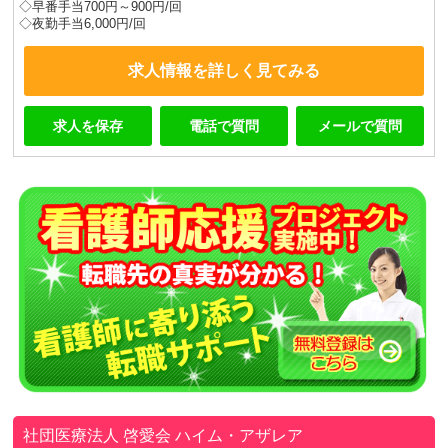
◇早番手当700円～900円/回
◇夜勤手当6,000円/回
求人情報を詳しく見てみる
求人を保存
電話で質問
メールで質問
社団医療法人 啓愛会
ハイム・アザレア