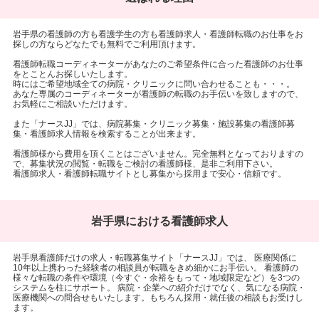
岩手県の看護師の方も看護学生の方も看護師求人・看護師転職のお仕事をお
探しの方ならどなたでも無料でご利用頂けます。
看護師転職コーディネーターがあなたのご希望条件に合った看護師のお仕事
をとことんお探しいたします。
時にはご希望地域全ての病院・クリニックに問い合わせることも・・・。
あなた専属のコーディネーターが看護師の転職のお手伝いを致しますので、
お気軽にご相談いただけます。
また「ナースJJ」では、病院募集・クリニック募集・施設募集の看護師募
集・看護師求人情報を検索することが出来ます。
看護師様から費用を頂くことはございません。完全無料となっておりますの
で、募集状況の閲覧・転職をご検討の看護師様、是非ご利用下さい。
看護師求人・看護師転職サイトとし募集から採用まで安心・信頼です。
岩手県における看護師求人
岩手県看護師だけの求人・転職募集サイト「ナースJJ」では、 医療関係に
10年以上携わった経験者の相談員が転職をきめ細かにお手伝い。 看護師の
様々な転職の条件や環境（今すぐ・余裕をもって・地域限定など）を3つの
システムを柱にサポート。 病院・企業への紹介だけでなく、気になる病院・
医療機関への問合せもいたします。もちろん採用・就任後の相談もお受けし
ます。