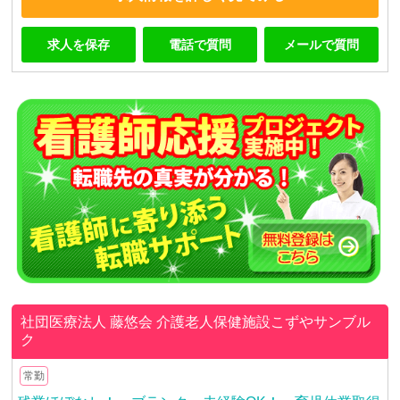
求人を保存
電話で質問
メールで質問
社団医療法人 藤悠会
介護老人保健施設こずやサンブル
ク
常勤