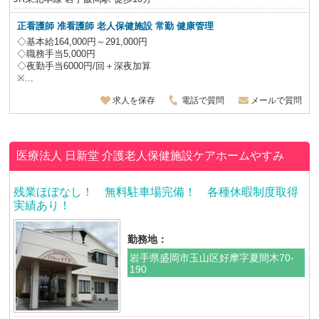
正看護師 准看護師 老人保健施設 常勤 健康管理
◇基本給164,000円～291,000円
◇職務手当5,000円
◇夜勤手当6000円/回＋深夜加算
※...
求人を保存
電話で質問
メールで質問
医療法人 日新堂
介護老人保健施設ケアホームやすみ
残業ほぼなし！ 無料駐車場完備！ 各種休暇制度取得
実績あり！
勤務地：
岩手県盛岡市玉山区好摩字夏間木70-
190