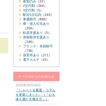
夜勤のみ
（22）
2交代制
（264）
3交代制
（5）
駅近5分以内
（243）
車通勤可
（898）
寮・借入社宅あり
（204）
転居支援あり
（5）
資格取得支援あり
（146）
ブランク・未経験可
（736）
保育所あり
（271）
電子カルテ
（43）
ナースJJからのお知らせ
2025年09月09日
「しゃべくる看護」コラム
を更新しました。（『心も
体も満たす働き方』）