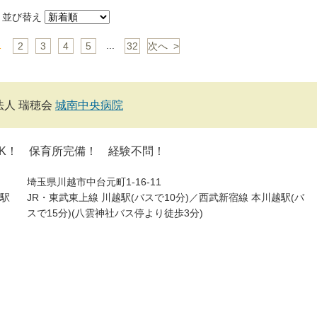
並び替え
1
...
2
3
4
5
32
次へ >
法人 瑞穂会
城南中央病院
OK！ 保育所完備！ 経験不問！
埼玉県川越市中台元町1-16-11
駅
JR・東武東上線 川越駅(バスで10分)／西武新宿線 本川越駅(バ
スで15分)(八雲神社バス停より徒歩3分)