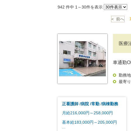
942
件中 1～30件を表示
< 前へ
医療
車通勤
勤務地
最寄り
正看護師
病院
常勤
病棟勤務
月給216,000円～258,000円
基本給183,000円～205,000円
...