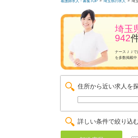
看護師求人・募集TOP
>
埼玉県の求人
>
埼
埼玉
942
ナースＪＪで
を多数掲載中
住所から近い求人を
詳しい条件で絞り込