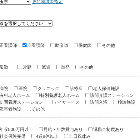
更に地域を指定
正看護師
准看護師
助産師
保健師
その他
常勤
非常勤
派遣
単発
その他
病院
医院
クリニック
診療所
老人保健施設
有料老人ホーム
特別養護老人ホーム
訪問介護ステーション
訪問看護ステーション
デイサービス
訪問入浴
検診施設
障害者施設
その他
年収500万円以上
昇給・年数賞与あり
退職金制度あり
社会保険完備
4週8休以上
土日祝休み