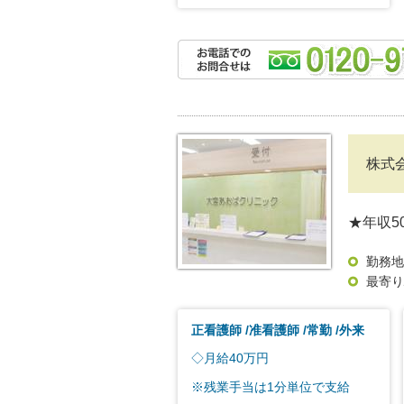
株式
★年収5
勤務地
最寄り
正看護師
准看護師
常勤
外来
◇月給40万円
※残業手当は1分単位で支給