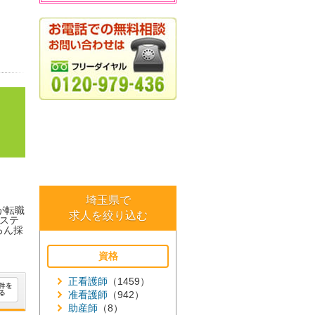
埼玉県で
が転職
求人を絞り込む
ステ
ろん採
資格
正看護師
（1459）
准看護師
（942）
助産師
（8）