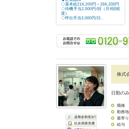
◇基本給216,200円～266,200円
◇待機手当2,000円/回（月8回程
度）
◇呼出手当3,000円/日...
株式
日勤の
職種
勤務地
最寄り
給与