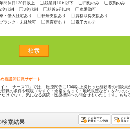
年間休日120日以上
残業月10ｈ以下
日勤のみ
夜勤のみ
2交代制
3交代制
駅近5分以内
車通勤可
寮・借入社宅あり
転居支援あり
資格取得支援あり
ブランク・未経験可
保育所あり
電子カルテ
ため看護師転職サポート
イト「ナースJJ」では、 医療関係に10年以上携わった経験者の相談員
な転職の条件や環境（今すぐ・余裕をもって・地域限定など）を3つのシ
介だけでなく、気になる病院・医療機関への問合せもいたします。もち
の検索結果