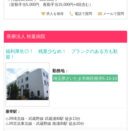
（皆勤手当5,000円、夜勤手当15,000円×4回含む）
求人を保存
電話で質問
メールで質問
医療法人
秋葉病院
福利厚生◎！ 残業少なめ！ ブランクのある方も歓
迎！
勤務地：
埼玉県さいたま市南区根岸5-13-10
最寄駅：
◇JR埼京線・武蔵野線 武蔵浦和駅 徒歩13分
◇JR京浜東北線・武蔵野線 南浦和駅 徒歩20分