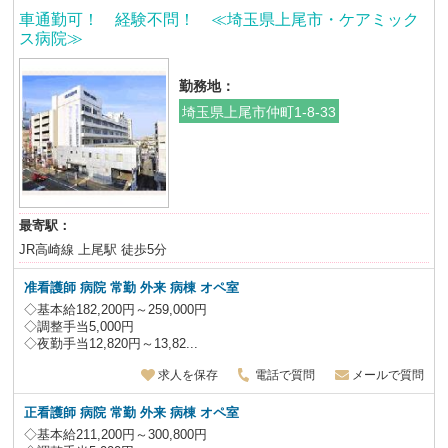
車通勤可！ 経験不問！ ≪埼玉県上尾市・ケアミック
ス病院≫
勤務地：
埼玉県上尾市仲町1-8-33
最寄駅：
JR高崎線 上尾駅 徒歩5分
准看護師 病院 常勤 外来 病棟 オペ室
◇基本給182,200円～259,000円
◇調整手当5,000円
◇夜勤手当12,820円～13,82...
求人を保存
電話で質問
メールで質問
正看護師 病院 常勤 外来 病棟 オペ室
◇基本給211,200円～300,800円