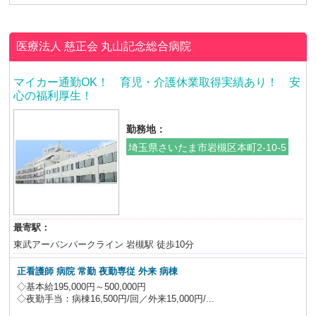
医療法人 慈正会
丸山記念総合病院
マイカー通勤OK！ 育児・介護休業取得実績あり！ 安
心の福利厚生！
勤務地：
埼玉県さいたま市岩槻区本町2-10-5
最寄駅：
東武アーバンパークライン 岩槻駅 徒歩10分
正看護師 病院 常勤
夜勤専従
外来 病棟
◇基本給195,000円～500,000円
◇夜勤手当：病棟16,500円/回／外来15,000円/...