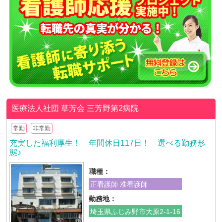
医療法人社団 草芳会
三芳野第2病院
常勤
非常勤
充実した福利厚生！ 年間休日117日！ 選べる勤務形
態♪
職種：
正看護師 准看護師
勤務地：
埼玉県ふじみ野市大原2-1-16