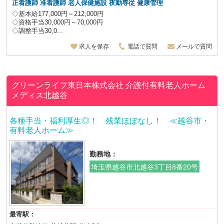
正看護師 准看護師
老人保健施設
夜勤専従
健康管理
◇基本給177,000円～212,000円
◇資格手当30,000円～70,000円
◇調整手当30,0...
求人を保存
電話で質問
メールで質問
グリーンライフ東日本株式会社
介護付有料老人ホーム
メディス北越谷
各種手当・福利厚生◎！ 残業ほぼなし！ ≪越谷市・
有料老人ホーム≫
勤務地：
埼玉県越谷市北越谷3丁目8番20号
最寄駅：