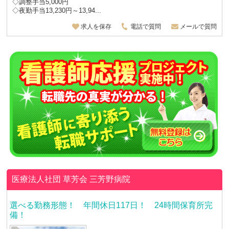
◇調整手当5,000円
◇夜勤手当13,230円～13,94...
求人を保存
電話で質問
メールで質問
医療法人社団 草芳会
三芳野病院
選べる勤務形態！ 年間休日117日！ 24時間保育所完
備！