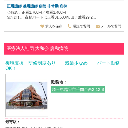
正看護師 准看護師 病院 非常勤 病棟
◇時給：正看1,700円／准看1,400円
※ただし、夜勤パートは正看31,600円/回／准看29,2...
求人を保存
電話で質問
メールで質問
医療法人社団 大和会
慶和病院
復職支援・研修制度あり！ 残業少なめ！ パート勤務
OK！
勤務地：
埼玉県越谷市千間台西2-12-8
最寄駅：