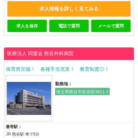
求人情報を詳しく見てみる
求人を保存
電話で質問
メールで質問
医療法人 同愛会
熊谷外科病院
保育所完備！ 各種手当充実！ 教育制度◎！
勤務地：
埼玉県熊谷市佐谷田3811-1
最寄駅：
JR 熊谷駅 車で5分