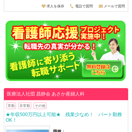
求人を保存
電話で質問
メールで質問
医療法人社団 昌静会
あさか産婦人科
常勤
非常勤
その他
★年収500万円以上可能★ 残業少なめ！ パート勤務
OK！
職種：