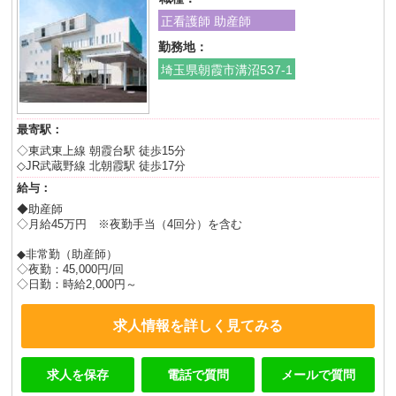
正看護師 助産師
勤務地：
埼玉県朝霞市溝沼537-1
最寄駅：
◇東武東上線 朝霞台駅 徒歩15分
◇JR武蔵野線 北朝霞駅 徒歩17分
給与：
◆助産師
◇月給45万円 ※夜勤手当（4回分）を含む
◆非常勤（助産師）
◇夜勤：45,000円/回
◇日勤：時給2,000円～
求人情報を詳しく見てみる
求人を保存
電話で質問
メールで質問