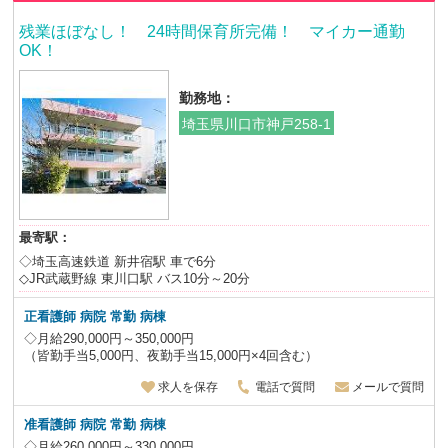
残業ほぼなし！ 24時間保育所完備！ マイカー通勤
OK！
勤務地：
埼玉県川口市神戸258-1
最寄駅：
◇埼玉高速鉄道 新井宿駅 車で6分
◇JR武蔵野線 東川口駅 バス10分～20分
正看護師 病院 常勤
病棟
◇月給290,000円～350,000円
（皆勤手当5,000円、夜勤手当15,000円×4回含む）
求人を保存
電話で質問
メールで質問
准看護師 病院 常勤
病棟
◇月給260,000円～330,000円