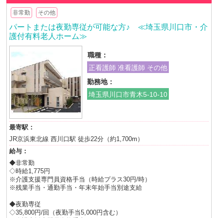
非常勤
その他
パートまたは夜勤専従が可能な方♪ ≪埼玉県川口市・介
護付有料老人ホーム≫
職種：
正看護師 准看護師 その他
勤務地：
埼玉県川口市青木5-10-10
最寄駅：
JR京浜東北線 西川口駅 徒歩22分（約1,700m）
給与：
◆非常勤
◇時給1,775円
※介護支援専門員資格手当（時給プラス30円/時）
※残業手当・通勤手当・年末年始手当別途支給
◆夜勤専従
◇35,800円/回（夜勤手当5,000円含む）