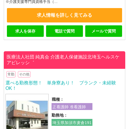
※介護支援専門員資格手当（...
求人情報を詳しく見てみる
求人を保存
電話で質問
メールで質問
医療法人社団 純真会
介護老人保健施設北埼玉ヘルスケ
アビレッシ゛
常勤
その他
選べる勤務形態！ 単身寮あり！ ブランク・未経験
OK！
職種：
正看護師 准看護師
勤務地：
埼玉県加須市麦倉191