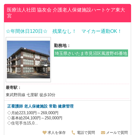
医療法人社団 協友会
介護老人保健施設ハートケア東大
宮
☆年間休日120日☆ 残業なし！ マイカー通勤OK！
勤務地：
埼玉県さいたま市見沼区風渡野45番地
最寄駅：
東武野田線 七里駅 徒歩10分
正看護師 老人保健施設
常勤 健康管理
◇月給223,100円～269,000円
◇基本給204,100円～250,000円
◇住宅手当15,0...
求人を保存
電話で質問
メールで質問