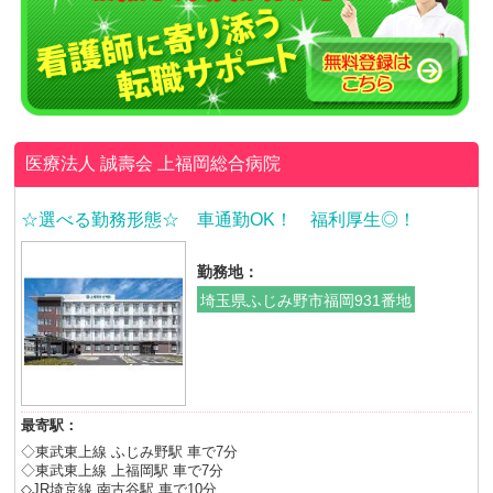
医療法人 誠壽会
上福岡総合病院
☆選べる勤務形態☆ 車通勤OK！ 福利厚生◎！
勤務地：
埼玉県ふじみ野市福岡931番地
最寄駅：
◇東武東上線 ふじみ野駅 車で7分
◇東武東上線 上福岡駅 車で7分
◇JR埼京線 南古谷駅 車で10分