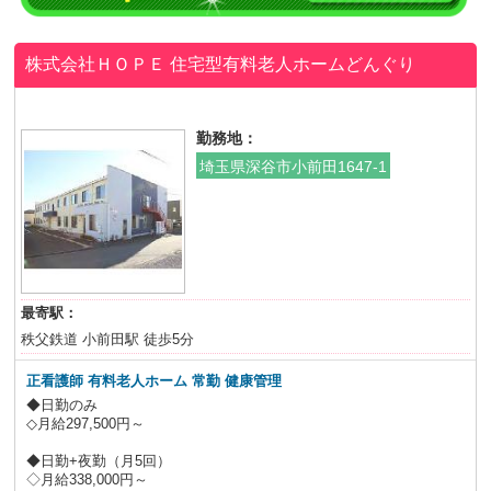
株式会社ＨＯＰＥ
住宅型有料老人ホームどんぐり
勤務地：
埼玉県深谷市小前田1647-1
最寄駅：
秩父鉄道 小前田駅 徒歩5分
正看護師 有料老人ホーム 常勤 健康管理
◆日勤のみ
◇月給297,500円～
◆日勤+夜勤（月5回）
◇月給338,000円～