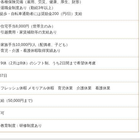
◇各種保険完備（雇用、労災、健康、厚生、財形）
◇退職金制度あり（勤続3年以上）
◇徒歩・自転車通勤者には奨励金200（円/日）支給
◇住宅手当8,000円（世帯主のみ）
◇引越費用・家賃補助等の支給あり
◇家族手当10,000円/人（配偶者、子ども）
◇育児・介護・看護休暇取得実績あり
月9休（2月は8休）のシフト制、うち2日間まで希望休考慮
07日
リフレッシュ休暇 メモリアル休暇 育児休業 介護休業 看護休業
給（50,000円まで)
不可
◇教育制度：研修制度あり