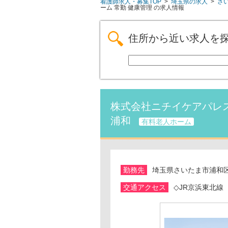
看護師求人・募集TOP
>
埼玉県の求人
>
さ
ーム
常勤
健康管理
の求人情報
住所から近い求人を
株式会社ニチイケアパレス
浦和
有料老人ホーム
勤務先
埼玉県さいたま市浦和区大
交通アクセス
◇JR京浜東北線