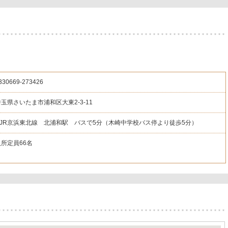
330669
-273426
埼玉県さいたま市浦和区大東2-3-11
◇JR京浜東北線 北浦和駅 バスで5分（木崎中学校バス停より徒歩5分）
入所定員66名