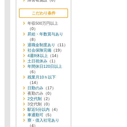
障害者施設
（0）
こだわり条件
年収500万円以上
（0）
昇給・年数賞与あり
（8）
退職金制度あり
（11）
社会保険完備
（19）
4週8休以上
（14）
土日祝休み
（1）
年間休日120日以上
（6）
残業月10ｈ以下
（14）
日勤のみ
（17）
夜勤のみ
（0）
2交代制
（2）
3交代制
（0）
駅近5分以内
（4）
車通勤可
（5）
寮・借入社宅あり
（4）