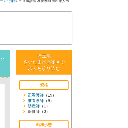
ホーム北浦和
>
正看護師
准看護師
有料老人ホ
埼玉県
669
さいたま市浦和区で
求人を絞り込む
資格
正看護師
（19）
准看護師
（9）
助産師
（1）
保健師
（0）
勤務形態