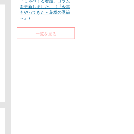
「しゃべくる看護」コラム
を更新しました。（『今年
もやってきた～花粉の季節
～』）
一覧を見る