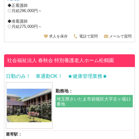
◆正看護師
◇月給296,000円～
◆准看護師
◇月給275,000円～
求人を保存
電話で質問
メールで質問
社会福祉法人 春秋会
特別養護老人ホーム松鶴園
日勤のみ！ 車通勤OK！ ★健康管理業務★
勤務地：
埼玉県さいたま市岩槻区大字古ヶ場11
番地
最寄駅：