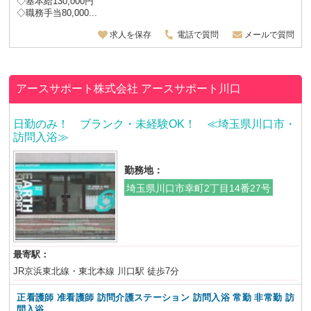
◇基本給130,000円
◇職務手当80,000...
求人を保存
電話で質問
メールで質問
アースサポート株式会社
アースサポート川口
日勤のみ！ ブランク・未経験OK！ ≪埼玉県川口市・
訪問入浴≫
勤務地：
埼玉県川口市幸町2丁目14番27号
最寄駅：
JR京浜東北線・東北本線 川口駅 徒歩7分
正看護師 准看護師 訪問介護ステーション 訪問入浴 常勤 非常勤 訪
問入浴