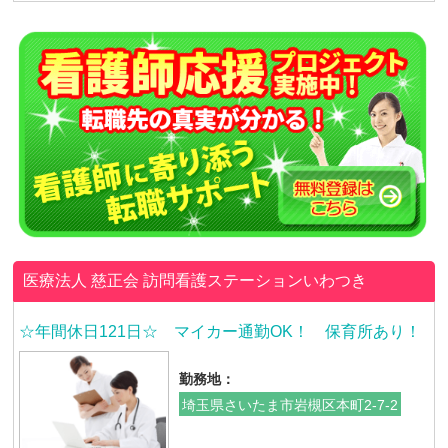
医療法人 慈正会
訪問看護ステーションいわつき
☆年間休日121日☆ マイカー通勤OK！ 保育所あり！
勤務地：
埼玉県さいたま市岩槻区本町2-7-2