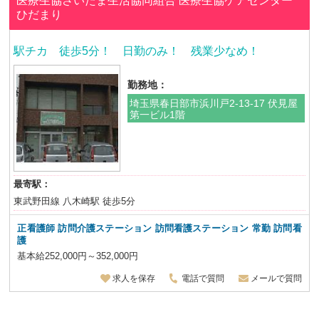
医療生協さいたま生活協同組合
医療生協ケアセンター
ひだまり
駅チカ 徒歩5分！ 日勤のみ！ 残業少なめ！
勤務地：
埼玉県春日部市浜川戸2-13-17 伏見屋
第一ビル1階
最寄駅：
東武野田線 八木崎駅 徒歩5分
正看護師
訪問介護ステーション 訪問看護ステーション
常勤 訪問看
護
基本給252,000円～352,000円
求人を保存
電話で質問
メールで質問