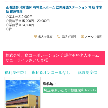
正看護師 准看護師 有料老人ホーム 訪問介護ステーション 常勤 非常
勤 健康管理
◇基本給210,000円～
◇資格手当15,000円～20,000円
◇業務手当24,500円
◇皆...
求人を保存
電話で質問
メールで質問
株式会社川島コーポレーション
介護付有料老人ホーム
サニーライフさいたま桜
福利厚生◎！ 夜勤＆オンコールなし！ 休暇制度◎！
勤務地：
埼玉県さいたま市桜区栄和1-23-12