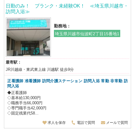
日勤のみ！ ブランク・未経験OK！ ≪埼玉県川越市・
訪問入浴≫
勤務地：
埼玉県川越市仙波町2丁目15番地1
最寄駅：
JR川越線・東武東上線 川越駅 徒歩9分
正看護師 准看護師 訪問介護ステーション 訪問入浴 常勤 非常勤 訪
問入浴
◆正看護師
◇基本給130,000円
◇職務手当66,000円
◇専門職手当42,000円
◇固定残業代58...
求人を保存
電話で質問
メールで質問