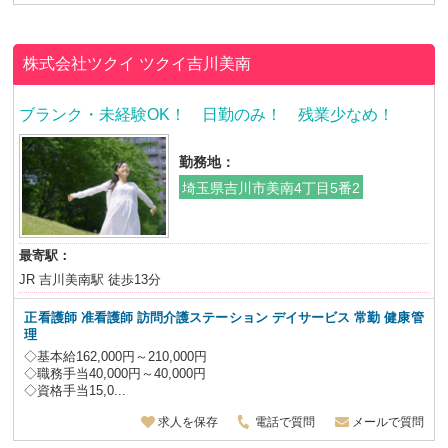
株式会社ツクイ
ツクイ吉川美南
ブランク・未経験OK！ 日勤のみ！ 残業少なめ！
勤務地：
埼玉県吉川市美南4丁目5番2
最寄駅：
JR 吉川美南駅 徒歩13分
正看護師 准看護師 訪問介護ステーション デイサービス
常勤 健康管
理
◇基本給162,000円～210,000円
◇職務手当40,000円～40,000円
◇資格手当15,0...
求人を保存
電話で質問
メールで質問