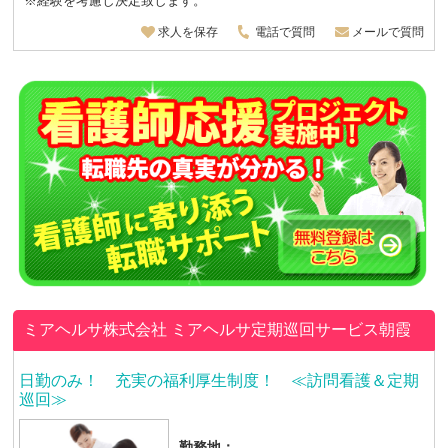
※経験を考慮し決定致します。
求人を保存
電話で質問
メールで質問
ミアヘルサ株式会社
ミアヘルサ定期巡回サービス朝霞
日勤のみ！ 充実の福利厚生制度！ ≪訪問看護＆定期
巡回≫
勤務地：