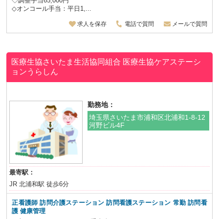
◇調整手当65,000円
◇オンコール手当：平日1,...
求人を保存
電話で質問
メールで質問
医療生協さいたま生活協同組合
医療生協ケアステーシ
ョンうらしん
勤務地：
埼玉県さいたま市浦和区北浦和1-8-12
河野ビル4F
最寄駅：
JR 北浦和駅 徒歩6分
正看護師 訪問介護ステーション 訪問看護ステーション
常勤 訪問看
護 健康管理