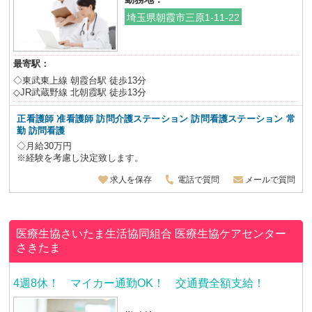
埼玉県朝霞市三原1-11-22
最寄駅：
◇東武東上線 朝霞台駅 徒歩13分
◇JR武蔵野線 北朝霞駅 徒歩13分
正看護師 准看護師 訪問介護ステーション 訪問看護ステーション
常
勤 訪問看護
◇月給30万円
※経験を考慮し決定致します。
求人を保存
電話で質問
メールで質問
医療生協さいたま生活協同組合
医療生協ケアセンター
さきたま
4週8休！ マイカー通勤OK！ 交通費全額支給！