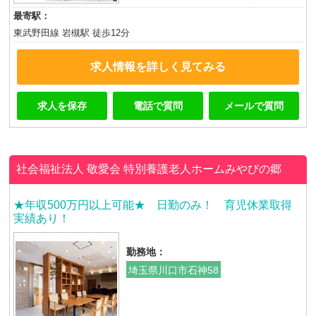
最寄駅：
東武野田線 岩槻駅 徒歩12分
求人情報を詳しく見てみる
求人を保存
電話で質問
メールで質問
社会福祉法人 敬愛会
特別養護老人ホームみやびの郷
★年収500万円以上可能★ 日勤のみ！ 育児休業取得
実績あり！
勤務地：
埼玉県川口市石神58