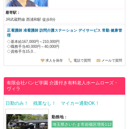
最寄駅：
JR武蔵野線 西浦和駅 徒歩8分
正看護師 准看護師 訪問介護ステーション デイサービス
常勤 健康管
理
◇基本給167,000円～210,000円
◇職務手当40,000円～40,000円
◇資格手当15,0...
求人を保存
電話で質問
メールで質問
有限会社バンビ学園
介護付き有料老人ホームローズ・
ヴィラ
日勤のみ！ 残業なし！ マイカー通勤OK！
勤務地：
埼玉県さいたま市岩槻区増長112