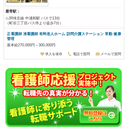
最寄駅：
◇JR埼京線 中浦和駅 バスで13分
（町谷三丁目バス停より徒歩7分）
正看護師 准看護師 有料老人ホーム 訪問介護ステーション 常勤 健康
管理
基本給270,000円～300,000円
求人を保存
電話で質問
メールで質問