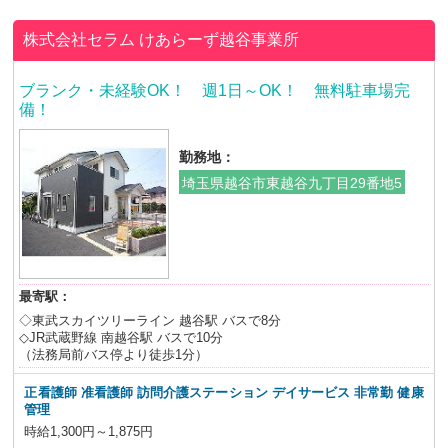
株式会社セラム
けあらーず越谷事業所
ブランク・未経験OK！ 週1日～OK！ 無料駐車場完
備！
勤務地：
埼玉県越谷市東越谷九丁目29番地5
最寄駅：
◇東武スカイツリーライン 越谷駅 バスで8分
◇JR武蔵野線 南越谷駅 バスで10分
（法務局前バス停より徒歩1分）
正看護師 准看護師 訪問介護ステーション デイサービス 非常勤 健康
管理
時給1,300円～1,875円