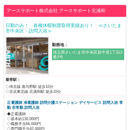
アースサポート株式会社
アースサポート北浦和
日勤のみ！ 各種休暇制度取得実績あり！ ≪さいたま
市中央区・訪問入浴≫
勤務地：
埼玉県さいたま市中央区新中里1丁目3
番3号
最寄駅：
◇埼京線 南与野駅 徒歩10分
◇京浜東北線 北浦和駅 徒歩10分
正看護師 准看護師 訪問介護ステーション デイサービス 訪問入浴
常
勤 非常勤 訪問入浴
◆正看護師
◇基本給130,000円
◇職務手当66,000円
◇専門職手当42,000円