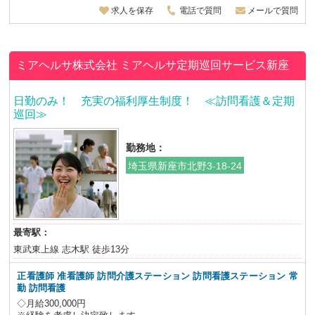
求人を保存
電話で質問
メールで質問
ミアヘルサ株式会社
ミアヘルサ定期巡回サービス新座
日勤のみ！ 充実の福利厚生制度！ ≪訪問看護＆定期
巡回≫
勤務地：
埼玉県新座市北野3-18-24
最寄駅：
東武東上線 志木駅 徒歩13分
正看護師 准看護師 訪問介護ステーション 訪問看護ステーション
常
勤 訪問看護
◇月給300,000円