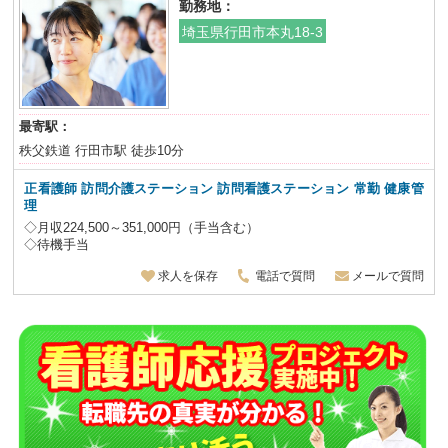
勤務地：
埼玉県行田市本丸18-3
最寄駅：
秩父鉄道 行田市駅 徒歩10分
正看護師 訪問介護ステーション 訪問看護ステーション
常勤 健康管
理
◇月収224,500～351,000円（手当含む）
◇待機手当
求人を保存
電話で質問
メールで質問