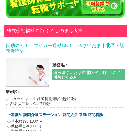
株式会社福祉の街
ふくしのまち大宮
日勤のみ！ マイカー通勤OK！ ≪さいたま市北区・訪
問看護≫
勤務地：
埼玉県さいたま市北区櫛引町2-271-1
川善ビル2-A
最寄駅：
◇ニューシャトル 鉄道博物館駅 徒歩10分
◇各線 大宮駅 バスで11分
正看護師 訪問介護ステーション 訪問入浴
常勤 訪問看護
◇基本給195,100円～
◇職務手当40,000円