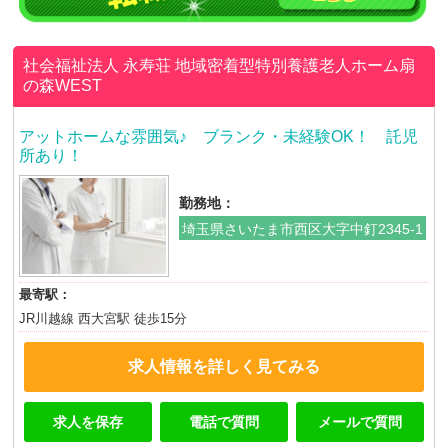
社会福祉法人 永寿荘
地域密着型特別養護老人ホーム扇
の森WEST
アットホームな雰囲気♪ ブランク・未経験OK！ 託児
所あり！
勤務地：
埼玉県さいたま市西区大字中釘2345-1
最寄駅：
JR川越線 西大宮駅 徒歩15分
求人情報を詳しく見てみる
求人を保存
電話で質問
メールで質問