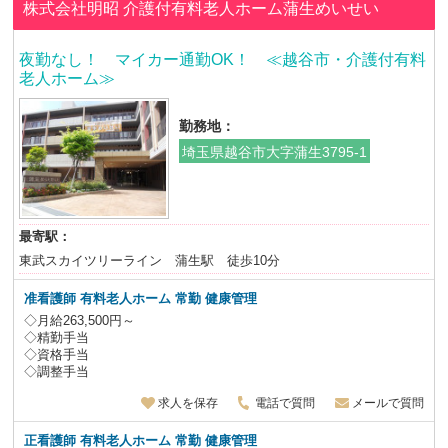
株式会社明昭
介護付有料老人ホーム蒲生めいせい
夜勤なし！ マイカー通勤OK！ ≪越谷市・介護付有料
老人ホーム≫
勤務地：
埼玉県越谷市大字蒲生3795-1
最寄駅：
東武スカイツリーライン 蒲生駅 徒歩10分
准看護師 有料老人ホーム 常勤 健康管理
◇月給263,500円～
◇精勤手当
◇資格手当
◇調整手当
求人を保存
電話で質問
メールで質問
正看護師 有料老人ホーム 常勤 健康管理