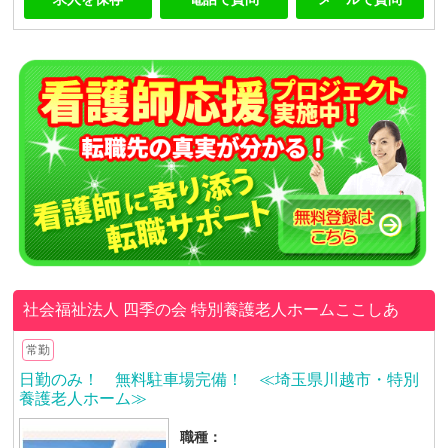
社会福祉法人 四季の会
特別養護老人ホームここしあ
常勤
日勤のみ！ 無料駐車場完備！ ≪埼玉県川越市・特別
養護老人ホーム≫
職種：