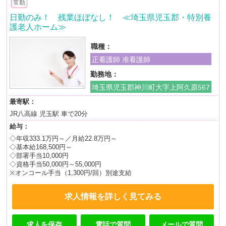
常勤
日勤のみ！ 残業ほぼなし！ ≪埼玉県児玉郡・特別養
護老人ホーム≫
職種：
正看護師 准看護師
勤務地：
埼玉県児玉郡神川町大字上阿久原567
最寄駅：
JR八高線 児玉駅 車で20分
給与：
◇年収333.1万円～／月給22.8万円～
◇基本給168,500円～
◇部署手当10,000円
◇資格手当50,000円～55,000円
※オンコール手当（1,300円/回）別途支給
求人情報を詳しく見てみる
求人を保存
電話で質問
メールで質問