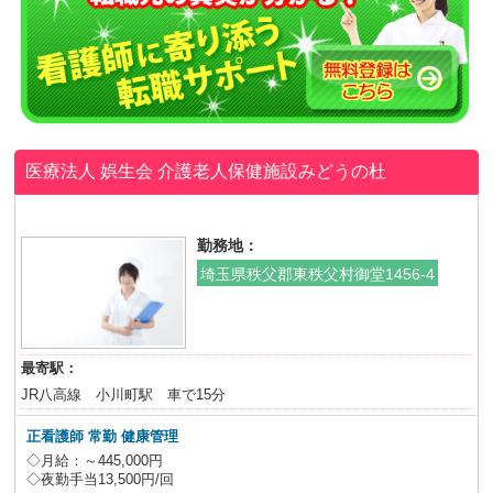
医療法人 娯生会
介護老人保健施設みどうの杜
勤務地：
埼玉県秩父郡東秩父村御堂1456-4
最寄駅：
JR八高線 小川町駅 車で15分
正看護師 常勤 健康管理
◇月給：～445,000円
◇夜勤手当13,500円/回