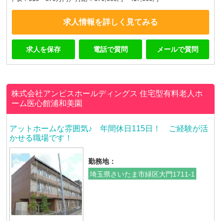
求人情報を詳しく見てみる
求人を保存
電話で質問
メールで質問
株式会社アンビスホールディングス
住宅型有料老人ホ
ーム医心館浦和美園
アットホームな雰囲気♪ 年間休日115日！ ご経験が活
かせる職場です！
勤務地：
埼玉県さいたま市緑区大門1711-1