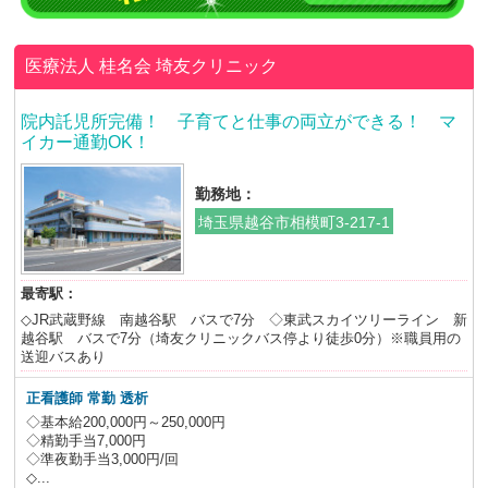
医療法人 桂名会
埼友クリニック
院内託児所完備！ 子育てと仕事の両立ができる！ マ
イカー通勤OK！
勤務地：
埼玉県越谷市相模町3-217-1
最寄駅：
◇JR武蔵野線 南越谷駅 バスで7分 ◇東武スカイツリーライン 新
越谷駅 バスで7分（埼友クリニックバス停より徒歩0分）※職員用の
送迎バスあり
正看護師 常勤 透析
◇基本給200,000円～250,000円
◇精勤手当7,000円
◇準夜勤手当3,000円/回
◇...