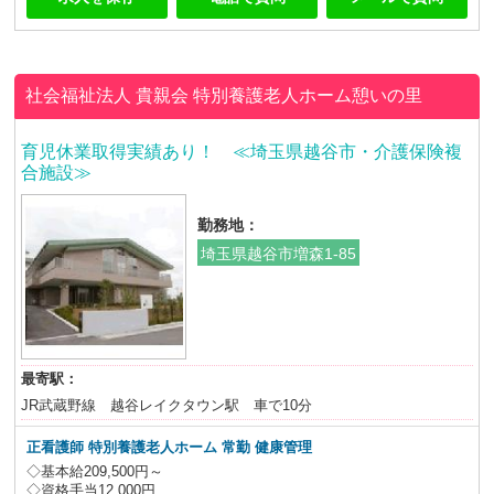
社会福祉法人 貴親会
特別養護老人ホーム憩いの里
育児休業取得実績あり！ ≪埼玉県越谷市・介護保険複
合施設≫
勤務地：
埼玉県越谷市増森1-85
最寄駅：
JR武蔵野線 越谷レイクタウン駅 車で10分
正看護師 特別養護老人ホーム
常勤 健康管理
◇基本給209,500円～
◇資格手当12,000円