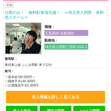
常勤
日勤のみ！ 無料駐車場完備！ ≪埼玉県入間郡・有料
老人ホーム≫
職種：
正看護師 准看護師
勤務地：
埼玉県入間郡三芳町1550-1
最寄駅：
東武東上線 ふじみ野駅 車で12分
給与：
◇基本給180,000円～
◇職務手当140,000円
◇介護職員手当5,000円
求人情報を詳しく見てみる
求人を保存
電話で質問
メールで質問