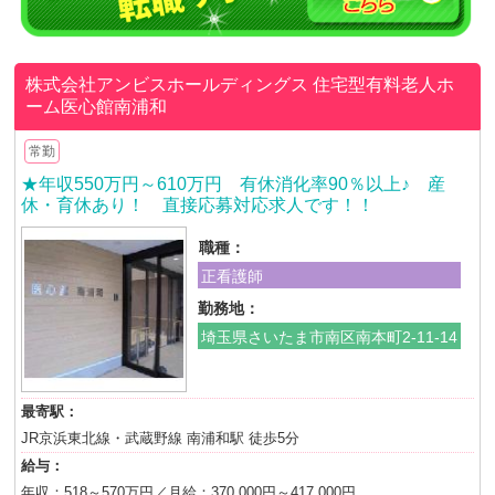
株式会社アンビスホールディングス
住宅型有料老人ホ
ーム医心館南浦和
常勤
★年収550万円～610万円 有休消化率90％以上♪ 産
休・育休あり！ 直接応募対応求人です！！
職種：
正看護師
勤務地：
埼玉県さいたま市南区南本町2-11-14
最寄駅：
JR京浜東北線・武蔵野線 南浦和駅 徒歩5分
給与：
年収：518～570万円／月給：370,000円～417,000円