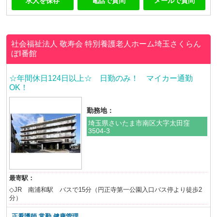
求人を保存
電話で質問
メールで質問
社会福祉法人 敬寿会
特別養護老人ホーム埼玉さくらん
ぼⅠ番館
☆年間休日124日以上☆ 日勤のみ！ マイカー通勤
OK！
勤務地：
埼玉県さいたま市南区大字太田窪
3504-3
最寄駅：
◇JR 南浦和駅 バスで15分（円正寺第一公園入口バス停より徒歩2
分）
正看護師 常勤 健康管理