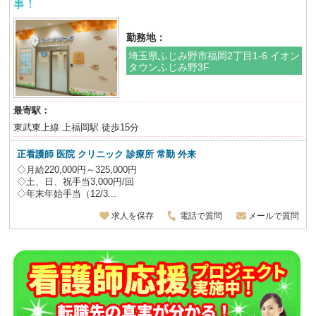
事！
勤務地：
埼玉県ふじみ野市福岡2丁目1-6 イオン
タウンふじみ野3F
最寄駅：
東武東上線 上福岡駅 徒歩15分
正看護師 医院 クリニック 診療所 常勤 外来
◇月給220,000円～325,000円
◇土、日、祝手当3,000円/回
◇年末年始手当（12/3...
求人を保存
電話で質問
メールで質問