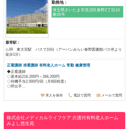
勤務地：
埼玉県さいたま市見沼区春野2丁目10
番25号
最寄駅：
◇JR 東大宮駅 バスで10分（アーバンみらい春野図書館バス停より
徒歩1分）
正看護師 准看護師 有料老人ホーム 常勤 健康管理
◆正看護師
◇基本給216,200円～266,200円
◇待機手当2,000円/回（月8回程度）
◇呼出手...
求人を保存
電話で質問
メールで質問
株式会社メディカルライフケア
介護付有料老人ホーム
みよし悠生苑