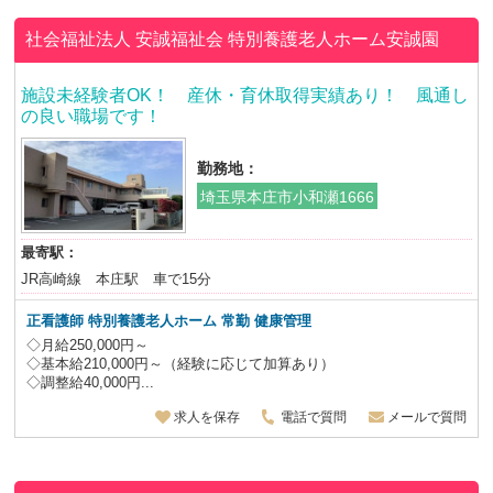
社会福祉法人 安誠福祉会
特別養護老人ホーム安誠園
施設未経験者OK！ 産休・育休取得実績あり！ 風通し
の良い職場です！
勤務地：
埼玉県本庄市小和瀬1666
最寄駅：
JR高崎線 本庄駅 車で15分
正看護師 特別養護老人ホーム
常勤 健康管理
◇月給250,000円～
◇基本給210,000円～（経験に応じて加算あり）
◇調整給40,000円...
求人を保存
電話で質問
メールで質問