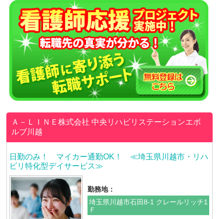
Ａ－ＬＩＮＥ株式会社
中央リハビリステーションエボ
ルブ川越
日勤のみ！ マイカー通勤OK！ ≪埼玉県川越市・リハ
ビリ特化型デイサービス≫
勤務地：
埼玉県川越市石田8-1 クレールリッチ1
Ｆ