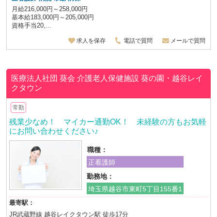
月給216,000円～258,000円
基本給183,000円～205,000円
資格手当20,...
求人を保存
電話で質問
メールで質問
医療法人社団 葵会
介護老人保健施設 葵の園・越谷レイ
クタウン
常勤
残業少なめ！ マイカー通勤OK！ 未経験の方もお気軽
にお問い合わせください♪
職種：
正看護師
勤務地：
埼玉県越谷市東町5丁目155番1
最寄駅：
JR武蔵野線 越谷レイクタウン駅 徒歩17分