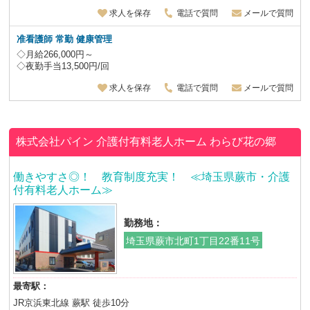
求人を保存
電話で質問
メールで質問
准看護師 常勤 健康管理
◇月給266,000円～
◇夜勤手当13,500円/回
求人を保存
電話で質問
メールで質問
株式会社パイン
介護付有料老人ホーム わらび花の郷
働きやすさ◎！ 教育制度充実！ ≪埼玉県蕨市・介護
付有料老人ホーム≫
勤務地：
埼玉県蕨市北町1丁目22番11号
最寄駅：
JR京浜東北線 蕨駅 徒歩10分