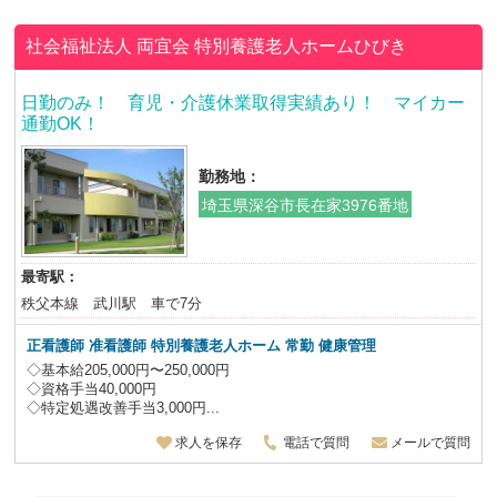
社会福祉法人 両宜会
特別養護老人ホームひびき
日勤のみ！ 育児・介護休業取得実績あり！ マイカー
通勤OK！
勤務地：
埼玉県深谷市長在家3976番地
最寄駅：
秩父本線 武川駅 車で7分
正看護師 准看護師 特別養護老人ホーム
常勤 健康管理
◇基本給205,000円〜250,000円
◇資格手当40,000円
◇特定処遇改善手当3,000円...
求人を保存
電話で質問
メールで質問