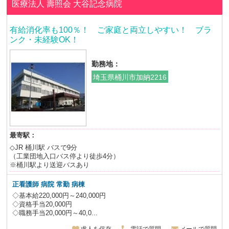
医療法人 壽照会
大谷記念病院
有給消化率も100％！ ご家庭と両立しやすい！ ブラ
ンク・未経験OK！
勤務地：
埼玉県桶川市加納2216
最寄駅：
◇JR 桶川駅 バスで9分
（工業団地入口バス停より徒歩4分）
※桶川駅より送迎バスあり
正看護師 病院 常勤 病棟
◇基本給220,000円～240,000円
◇資格手当20,000円
◇職務手当20,000円～40,0...