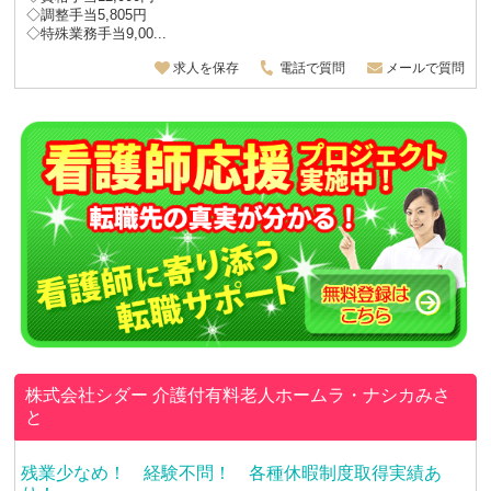
◇調整手当5,805円
◇特殊業務手当9,00...
求人を保存
電話で質問
メールで質問
株式会社シダー
介護付有料老人ホームラ・ナシカみさ
と
残業少なめ！ 経験不問！ 各種休暇制度取得実績あ