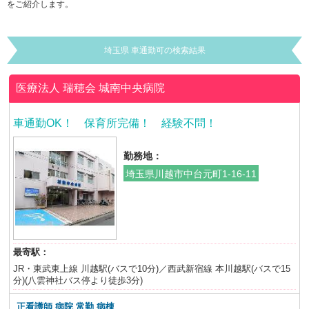
をご紹介します。
埼玉県 車通勤可の検索結果
医療法人 瑞穂会
城南中央病院
車通勤OK！ 保育所完備！ 経験不問！
勤務地：
埼玉県川越市中台元町1-16-11
最寄駅：
JR・東武東上線 川越駅(バスで10分)／西武新宿線 本川越駅(バスで15
分)(八雲神社バス停より徒歩3分)
正看護師 病院 常勤 病棟