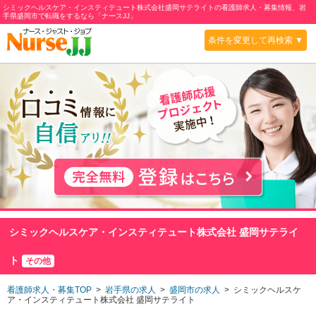
シミックヘルスケア・インスティテュート株式会社盛岡サテライトの看護師求人・募集情報、岩
手県盛岡市で転職をするなら「ナースJJ」
条件を変更して再検索 ▼
シミックヘルスケア・インスティテュート株式会社 盛岡サテライ
ト
その他
看護師求人・募集TOP
>
岩手県の求人
>
盛岡市の求人
> シミックヘルスケ
ア・インスティテュート株式会社 盛岡サテライト