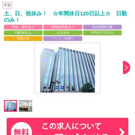
常勤
土、日、祝休み！ ☆年間休日120日以上☆ 日勤
のみ！
昇給・賞与あり
退職金制度あり
社会保険完備
4週8休以上
土日休み
年間休日120日以上
日勤のみ
ブランク・未経験可