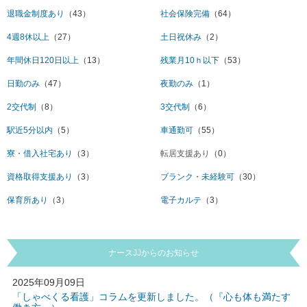
退職金制度あり
（43）
社会保険完備
（64）
4週8休以上
（27）
土日祝休み
（2）
年間休日120日以上
（13）
残業月10ｈ以下
（53）
日勤のみ
（47）
夜勤のみ
（1）
2交代制
（8）
3交代制
（6）
駅近5分以内
（5）
車通勤可
（55）
寮・借入社宅あり
（3）
転居支援あり
（0）
資格取得支援あり
（3）
ブランク・未経験可
（30）
保育所あり
（3）
電子カルテ
（3）
ナースJJからのお知らせ
2025年09月09日
「しゃべくる看護」コラムを更新しました。（『心も体も満たす