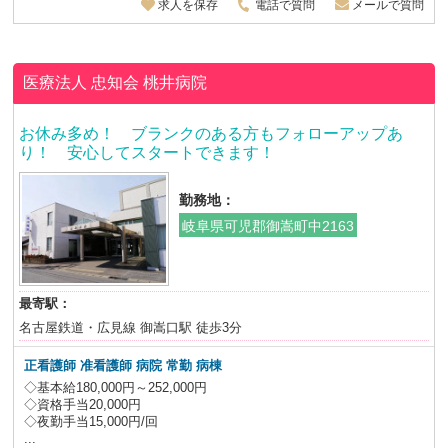
求人を保存
電話で質問
メールで質問
医療法人 忠知会
桃井病院
お休み多め！ ブランクのある方もフォローアップあ
り！ 安心してスタートできます！
勤務地：
岐阜県可児郡御嵩町中2163
最寄駅：
名古屋鉄道・広見線 御嵩口駅 徒歩3分
正看護師 准看護師 病院 常勤 病棟
◇基本給180,000円～252,000円
◇資格手当20,000円
◇夜勤手当15,000円/回
...