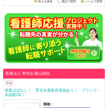
求人を保存
電話で質問
メールで質問
医療法人 秀幸会
横山病院
常勤
残業ほぼなし！ 育児休業取得実績あり！ ブランク・
未経験OK！
職種：