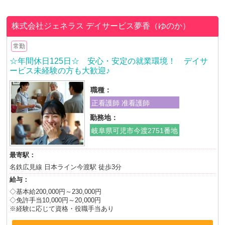
株式会社ジェネラス
デイサービス夢香（ゆのか）
常勤
☆年間休日125日☆ 安心・安定の就業環境！ デイサ
ービス未経験の方も大歓迎♪
職種：
正看護師 准看護師
勤務地：
岐阜県可児市今渡2751番地
最寄駅：
名鉄広見線 日本ライン今渡駅 徒歩3分
給与：
◇基本給200,000円～230,000円
◇免許手当10,000円～20,000円
※経験に応じて資格・役職手当あり