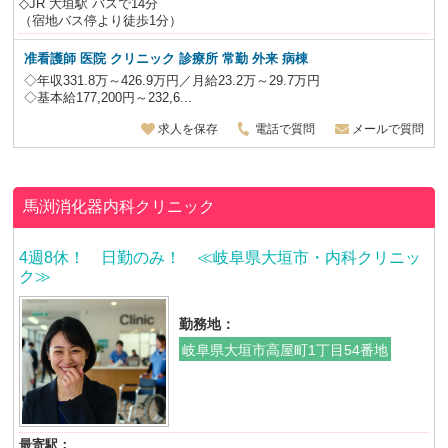
◇JR 大垣駅 バスで14分
（宿地バス停より徒歩1分）
准看護師 医院 クリニック 診療所 常勤 外来 病棟
◇年収331.8万～426.9万円／月給23.2万～29.7万円
◇基本給177,200円～232,6...
求人を保存
電話で質問
メールで質問
馬渕消化器内科クリニック
4週8休！ 日勤のみ！ ≪岐阜県大垣市・内科クリニッ
ク≫
勤務地：
岐阜県大垣市高屋町1丁目54番地
最寄駅：