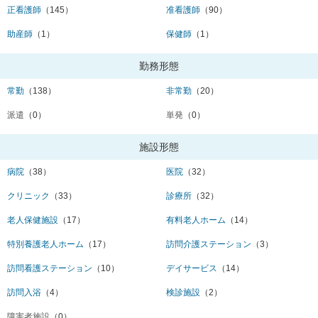
正看護師
（145）
准看護師
（90）
助産師
（1）
保健師
（1）
勤務形態
常勤
（138）
非常勤
（20）
派遣
（0）
単発
（0）
施設形態
病院
（38）
医院
（32）
クリニック
（33）
診療所
（32）
老人保健施設
（17）
有料老人ホーム
（14）
特別養護老人ホーム
（17）
訪問介護ステーション
（3）
訪問看護ステーション
（10）
デイサービス
（14）
訪問入浴
（4）
検診施設
（2）
障害者施設
（0）