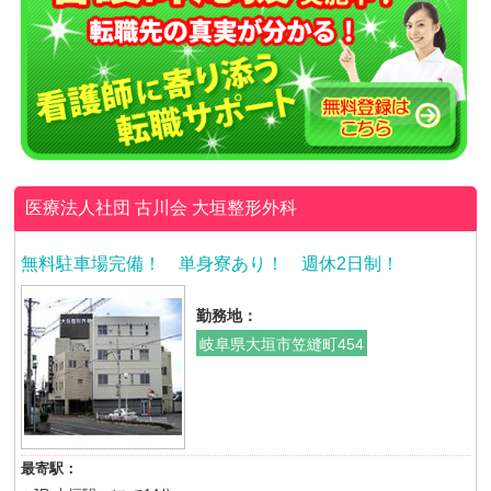
医療法人社団 古川会
大垣整形外科
無料駐車場完備！ 単身寮あり！ 週休2日制！
勤務地：
岐阜県大垣市笠縫町454
最寄駅：