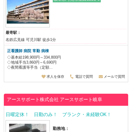
最寄駅：
名鉄広見線 可児川駅 徒歩1分
正看護師
病院 常勤 病棟
◇基本給198,900円～334,800円
◇地域手当3,860円～6,690円
◇夜間看護等手当（定額...
求人を保存
電話で質問
メールで質問
アースサポート株式会社
アースサポート岐阜
日曜定休！ 日勤のみ！ ブランク・未経験OK！
勤務地：