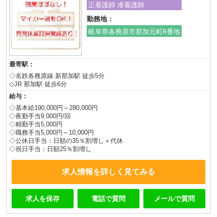
正看護師 准看護師
勤務地：
岐阜県各務原市那加元町8番地
最寄駅：
◇名鉄各務原線 新那加駅 徒歩5分
◇JR 那加駅 徒歩6分
給与：
◇基本給190,000円～280,000円
◇夜勤手当9,000円/回
◇精勤手当5,000円
◇職務手当5,000円～10,000円
◇公休日手当：日額の35％割増し＋代休
◇祝日手当：日額25％割増し
求人情報を詳しく見てみる
求人を保存
電話で質問
メールで質問