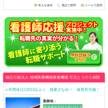
求人を保存
電話で質問
メールで質問
独立行政法人 地域医療機能推進機構
可児とうのう病院
☆年間休日120日以上☆ 残業少なめ！ 保育所完備！
勤務地：
岐阜県可児市土田1221-5