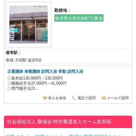
勤務地：
岐阜県大垣市錦町72番地
最寄駅：
各線 大垣駅 徒歩5分
正看護師 准看護師 訪問入浴 常勤 訪問入浴
◇基本給130,000円～130,000円
◇職務給手当37,000円～41,000円
◇専門職手当21...
求人を保存
電話で質問
メールで質問
社会福祉法人 麋城会
特別養護老人ホーム友和苑