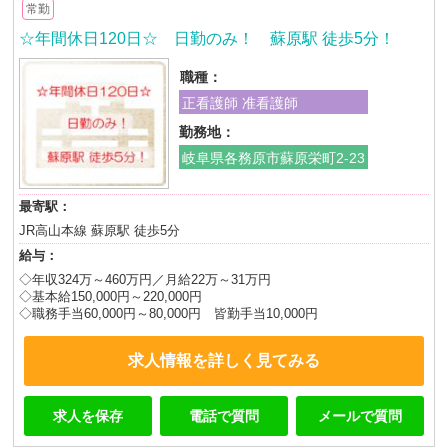
常勤
☆年間休日120日☆ 日勤のみ！ 蘇原駅 徒歩5分！
職種：
正看護師 准看護師
勤務地：
岐阜県各務原市蘇原栄町2-23
最寄駅：
JR高山本線 蘇原駅 徒歩5分
給与：
◇年収324万～460万円／月給22万～31万円
◇基本給150,000円～220,000円
◇職務手当60,000円～80,000円 皆勤手当10,000円
求人情報を詳しく見てみる
求人を保存
電話で質問
メールで質問