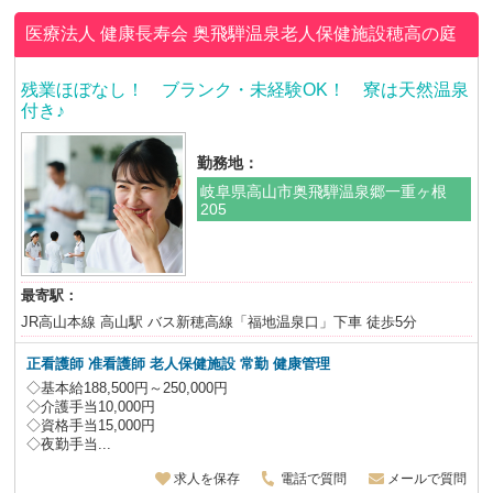
医療法人 健康長寿会
奥飛騨温泉老人保健施設穂高の庭
残業ほぼなし！ ブランク・未経験OK！ 寮は天然温泉
付き♪
勤務地：
岐阜県高山市奥飛騨温泉郷一重ヶ根
205
最寄駅：
JR高山本線 高山駅 バス新穂高線「福地温泉口」下車 徒歩5分
正看護師 准看護師 老人保健施設
常勤 健康管理
◇基本給188,500円～250,000円
◇介護手当10,000円
◇資格手当15,000円
◇夜勤手当...
求人を保存
電話で質問
メールで質問