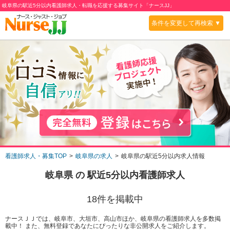
岐阜県の駅近5分以内看護師求人・転職を応援する募集サイト「ナースJJ」
条件を変更して再検索 ▼
看護師求人・募集TOP
岐阜県の求人
岐阜県の駅近5分以内求人情報
岐阜県
の
駅近5分以内
看護師求人
18
件を掲載中
ナースＪＪでは、岐阜市、大垣市、高山市ほか、岐阜県の看護師求人を多数掲
載中！ また、無料登録であなたにぴったりな非公開求人をご紹介します。