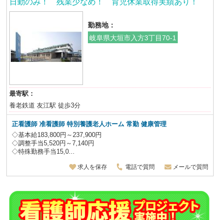
日勤のみ！ 残業少なめ！ 育児休業取得実績あり！
勤務地：
岐阜県大垣市入方3丁目70-1
最寄駅：
養老鉄道 友江駅 徒歩3分
正看護師 准看護師
特別養護老人ホーム
常勤 健康管理
◇基本給183,800円～237,900円
◇調整手当5,520円～7,140円
◇特殊勤務手当15,0...
求人を保存
電話で質問
メールで質問