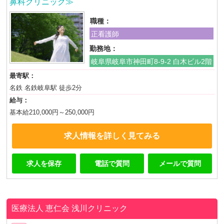
鼻科クリニック≫
職種：
正看護師
勤務地：
岐阜県岐阜市神田町8-9-2 白木ビル2階
最寄駅：
名鉄 名鉄岐阜駅 徒歩2分
給与：
基本給210,000円～250,000円
求人情報を詳しく見てみる
求人を保存
電話で質問
メールで質問
医療法人 恵仁会
浅川クリニック