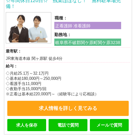
☆年間休日120日☆ 残業ほぼなし！ 無料駐車場完
備！
職種：
正看護師 准看護師
勤務地：
岐阜県不破郡関ケ原町関ケ原3238
最寄駅：
JR東海道本線 関ヶ原駅 徒歩4分
給与：
◇月給25.1万～32.1万円
◇基本給180,000円～250,000円
◇看護手当11,000円
◇夜勤手当15,000円/回
※正看は基本給220,000円～（経験等により応相談）
求人情報を詳しく見てみる
求人を保存
電話で質問
メールで質問