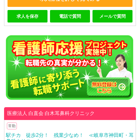
求人を保存
電話で質問
メールで質問
医療法人 白直会
白木耳鼻科クリニック
常勤
駅チカ 徒歩2分！ 残業少なめ！ ≪岐阜市神田町・耳