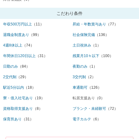
こだわり条件
年収500万円以上
（11）
昇給・年数賞与あり
（77）
退職金制度あり
（99）
社会保険完備
（136）
4週8休以上
（74）
土日祝休み
（1）
年間休日120日以上
（31）
残業月10ｈ以下
（100）
日勤のみ
（84）
夜勤のみ
（1）
2交代制
（29）
3交代制
（2）
駅近5分以内
（18）
車通勤可
（126）
寮・借入社宅あり
（19）
転居支援あり
（0）
資格取得支援あり
（8）
ブランク・未経験可
（72）
保育所あり
（31）
電子カルテ
（6）