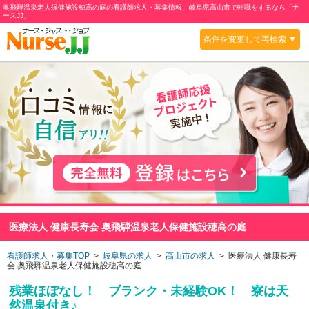
奥飛騨温泉老人保健施設穂高の庭の看護師求人・募集情報、岐阜県高山市で転職をするなら「ナ
ースJJ」
条件を変更して再検索 ▼
医療法人 健康長寿会 奥飛騨温泉老人保健施設穂高の庭
看護師求人・募集TOP
>
岐阜県の求人
>
高山市の求人
> 医療法人 健康長寿
会 奥飛騨温泉老人保健施設穂高の庭
残業ほぼなし！ ブランク・未経験OK！ 寮は天
然温泉付き♪