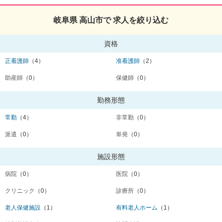
岐阜県 高山市で 求人を絞り込む
資格
正看護師
（4）
准看護師
（2）
助産師
（0）
保健師
（0）
勤務形態
常勤
（4）
非常勤
（0）
派遣
（0）
単発
（0）
施設形態
病院
（0）
医院
（0）
クリニック
（0）
診療所
（0）
老人保健施設
（1）
有料老人ホーム
（1）