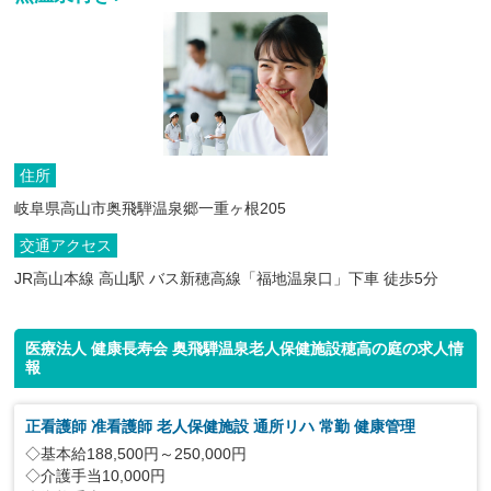
住所
岐阜県高山市奥飛騨温泉郷一重ヶ根205
交通アクセス
JR高山本線 高山駅 バス新穂高線「福地温泉口」下車 徒歩5分
医療法人 健康長寿会 奥飛騨温泉老人保健施設穂高の庭の求人情
報
正看護師 准看護師 老人保健施設 通所リハ 常勤 健康管理
◇基本給188,500円～250,000円
◇介護手当10,000円