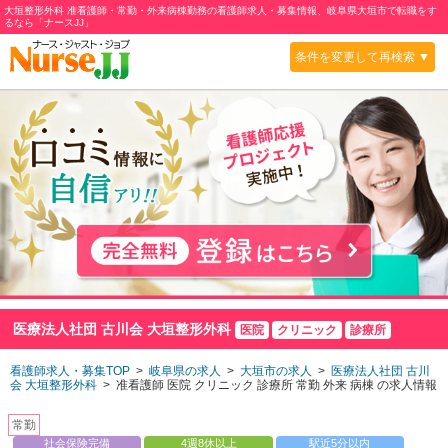
大垣整形外科 准看護師・常勤・外来病棟勤務の看護師求人・募集情報、岐阜県大垣市で転職をす
るなら「ナースJJ」
条件を変更して再検索 ▼
医療法人社団 古川会 大垣整形外科
医院
クリニック
診療所
看護師求人・募集TOP
>
岐阜県の求人
>
大垣市の求人
>
医療法人社団 古川
会 大垣整形外科
> 准看護師 医院 クリニック 診療所 常勤 外来 病棟 の求人情報
常勤
社会保険完備
4週8休以上
駅近5分以内