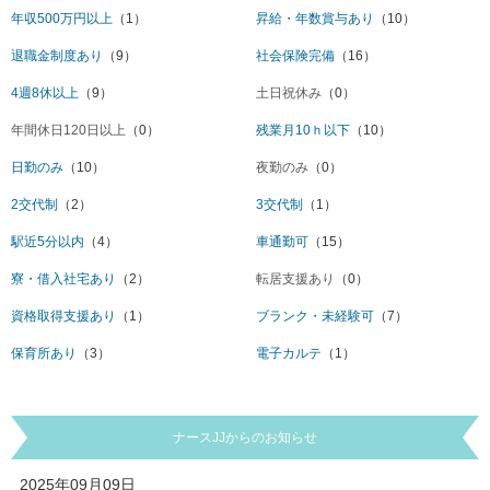
年収500万円以上
（1）
昇給・年数賞与あり
（10）
退職金制度あり
（9）
社会保険完備
（16）
4週8休以上
（9）
土日祝休み
（0）
年間休日120日以上
（0）
残業月10ｈ以下
（10）
日勤のみ
（10）
夜勤のみ
（0）
2交代制
（2）
3交代制
（1）
駅近5分以内
（4）
車通勤可
（15）
寮・借入社宅あり
（2）
転居支援あり
（0）
資格取得支援あり
（1）
ブランク・未経験可
（7）
保育所あり
（3）
電子カルテ
（1）
ナースJJからのお知らせ
2025年09月09日