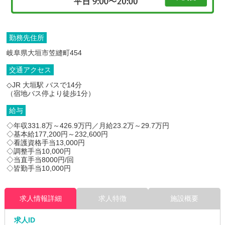
勤務先住所
岐阜県大垣市笠縫町454
交通アクセス
◇JR 大垣駅 バスで14分
（宿地バス停より徒歩1分）
給与
◇年収331.8万～426.9万円／月給23.2万～29.7万円
◇基本給177,200円～232,600円
◇看護資格手当13,000円
◇調整手当10,000円
◇当直手当8000円/回
◇皆勤手当10,000円
求人情報詳細
求人特徴
施設概要
求人ID