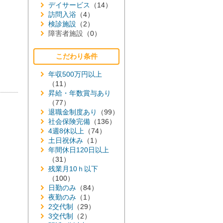
デイサービス
（14）
訪問入浴
（4）
検診施設
（2）
障害者施設
（0）
こだわり条件
年収500万円以上
（11）
昇給・年数賞与あり
（77）
退職金制度あり
（99）
社会保険完備
（136）
4週8休以上
（74）
土日祝休み
（1）
年間休日120日以上
（31）
残業月10ｈ以下
（100）
日勤のみ
（84）
夜勤のみ
（1）
2交代制
（29）
3交代制
（2）