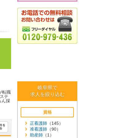
岐阜県で
が転職
求人を絞り込む
ステ
ろん採
資格
正看護師
（145）
准看護師
（90）
助産師
（1）