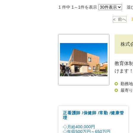
1
件中 1～1件を表示
並
< 前へ
株式
教育体
けます
勤務地
最寄り
正看護師
保健師
常勤
健康管
理
◇月給400,000円
◇年収500万円～650万円