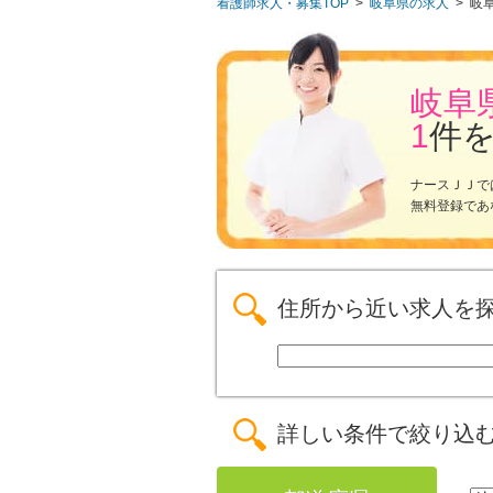
看護師求人・募集TOP
>
岐阜県の求人
>
岐
岐阜
1
件
ナースＪＪで
無料登録であ
住所から近い求人を
詳しい条件で絞り込