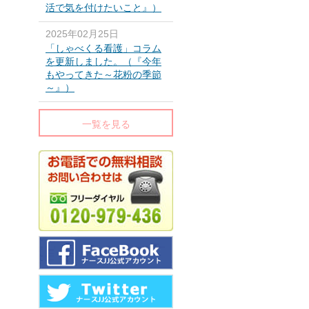
活で気を付けたいこと』）
2025年02月25日
「しゃべくる看護」コラム
を更新しました。（『今年
もやってきた～花粉の季節
～』）
一覧を見る