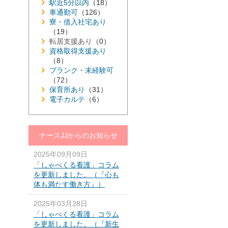
駅近5分以内
（18）
車通勤可
（126）
寮・借入社宅あり
（19）
転居支援あり
（0）
資格取得支援あり
（8）
ブランク・未経験可
（72）
保育所あり
（31）
電子カルテ
（6）
ナースJJからのお知らせ
2025年09月09日
「しゃべくる看護」コラム
を更新しました。（『心も
体も満たす働き方』）
2025年03月28日
「しゃべくる看護」コラム
を更新しました。（『新生