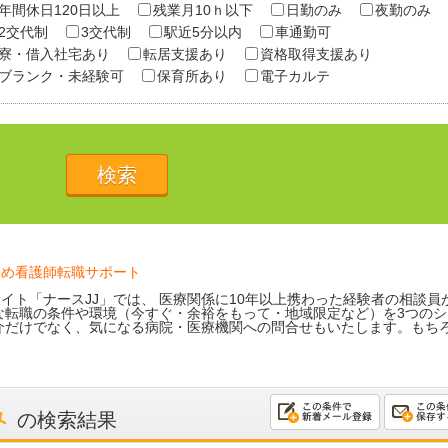
年間休日120日以上
残業月10ｈ以下
日勤のみ
夜勤のみ
2交代制
3交代制
駅近5分以内
車通勤可
寮・借入社宅あり
転居支援あり
資格取得支援あり
ブランク・未経験可
保育所あり
電子カルテ
ため看護師転職サポート
イト「ナースJJ」では、 医療関係に10年以上携わった経験者の相談員
な転職の条件や環境（今すぐ・余裕をもって・地域限定など）を3つのシ
介だけでなく、気になる病院・医療機関への問合せもいたします。もち
み
の検索結果