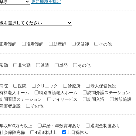
更に地域を指定
正看護師
准看護師
助産師
保健師
その他
常勤
非常勤
派遣
単発
その他
病院
医院
クリニック
診療所
老人保健施設
有料老人ホーム
特別養護老人ホーム
訪問介護ステーション
訪問看護ステーション
デイサービス
訪問入浴
検診施設
障害者施設
その他
年収500万円以上
昇給・年数賞与あり
退職金制度あり
社会保険完備
4週8休以上
土日祝休み