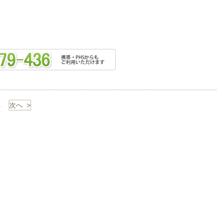
1
次へ >