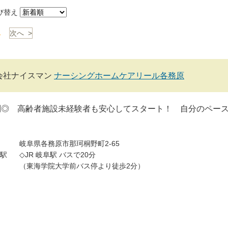
び替え
1
次へ >
会社ナイスマン
ナーシングホームケアリール各務原
制◎ 高齢者施設未経験者も安心してスタート！ 自分のペー
！
岐阜県各務原市那珂桐野町2-65
駅
◇JR 岐阜駅 バスで20分
（東海学院大学前バス停より徒歩2分）