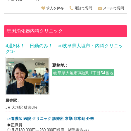
求人を保存
電話で質問
メールで質問
馬渕消化器内科クリニック
4週8休！ 日勤のみ！ ≪岐阜県大垣市・内科クリニッ
ク≫
勤務地：
岐阜県大垣市高屋町1丁目54番地
最寄駅：
JR 大垣駅 徒歩3分
正看護師 医院 クリニック 診療所 常勤 非常勤 外来
◆正職員
◇月収180,000円～260,000円程度（諸手当込み）