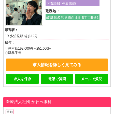
正看護師 准看護師
勤務地：
岐阜県多治見市白山町5丁目5番1
最寄駅：
JR 多治見駅 徒歩12分
給与：
◇基本給192,000円～251,000円
◇職務手当
求人情報を詳しく見てみる
求人を保存
電話で質問
メールで質問
医療法人社団
かわべ眼科
常勤