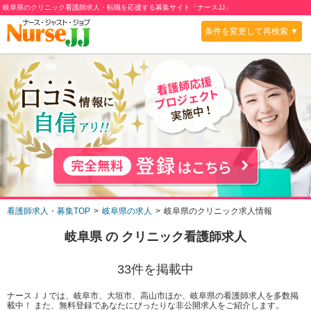
岐阜県のクリニック看護師求人・転職を応援する募集サイト「ナースJJ」
条件を変更して再検索 ▼
看護師求人・募集TOP
岐阜県の求人
岐阜県のクリニック求人情報
岐阜県
の
クリニック
看護師求人
33
件を掲載中
ナースＪＪでは、岐阜市、大垣市、高山市ほか、岐阜県の看護師求人を多数掲
載中！ また、無料登録であなたにぴったりな非公開求人をご紹介します。