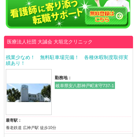
医療法人社団 大誠会
大垣北クリニック
残業少なめ！ 無料駐車場完備！ 各種休暇制度取得実
績あり！
勤務地：
岐阜県安八郡神戸町末守737-1
最寄駅：
養老鉄道 広神戸駅 徒歩10分