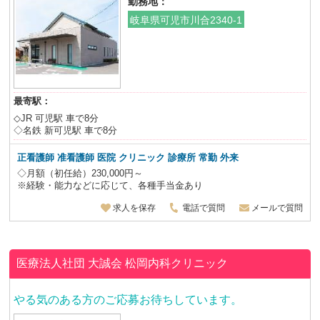
勤務地：
岐阜県可児市川合2340-1
最寄駅：
◇JR 可児駅 車で8分
◇名鉄 新可児駅 車で8分
正看護師 准看護師 医院 クリニック 診療所 常勤 外来
◇月額（初任給）230,000円～
※経験・能力などに応じて、各種手当金あり
求人を保存
電話で質問
メールで質問
医療法人社団 大誠会
松岡内科クリニック
やる気のある方のご応募お待ちしています。