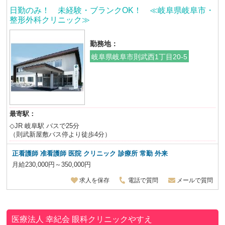
日勤のみ！ 未経験・ブランクOK！ ≪岐阜県岐阜市・
整形外科クリニック≫
勤務地：
岐阜県岐阜市則武西1丁目20-5
最寄駅：
◇JR 岐阜駅 バスで25分
（則武新屋敷バス停より徒歩4分）
正看護師 准看護師 医院 クリニック 診療所 常勤 外来
月給230,000円～350,000円
求人を保存
電話で質問
メールで質問
医療法人 幸紀会
眼科クリニックやすえ