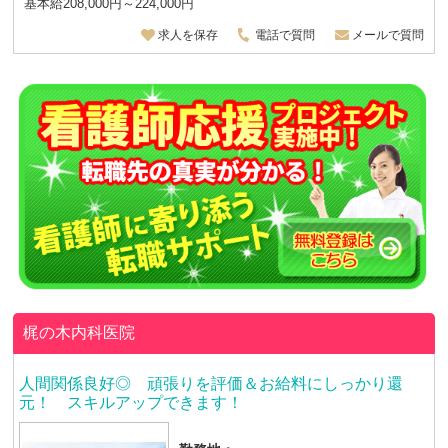
基本給208,000円～224,000円
求人を保存
電話で質問
メールで質問
梶の木内科医院
人間関係良好◎ 頑張りを評価＆お給料にしっかり還
元！ スキルアップできます！