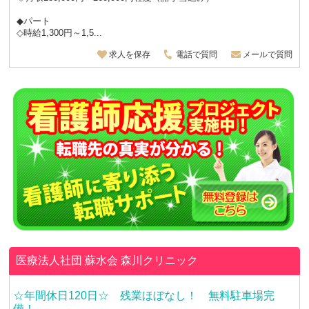
◆パート
◇時給1,300円～1,5...
求人を保存
電話で質問
メールで質問
医療法人社団 蘇水会
森川クリニック
☆年間休日120日☆ 残業ほぼなし！ 無料駐車場完
備！