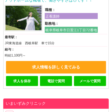
アットホームな職場で、働きやすさは◎です！！
職種：
正看護師
勤務地：
岐阜県岐阜市日置江1丁目72番地
最寄駅：
JR東海道線 西岐阜駅 車で15分
給与：
時給1,100円～
求人情報を詳しく見てみる
求人を保存
電話で質問
メールで質問
いまいずみクリニック