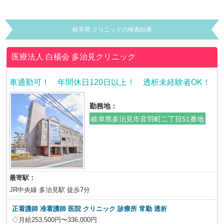
岐阜県 クリニックの検索結果
医療法人 白楊会
多治見クリニック
車通勤可！ 年間休日120日以上！ 透析未経験者OK！
勤務地：
岐阜県多治見市音羽町二丁目51番地
最寄駅：
JR中央線 多治見駅 徒歩7分
正看護師 准看護師 医院 クリニック 診療所 常勤 透析
◇月給253,500円〜336,000円