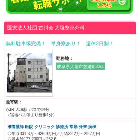
医療法人社団 古川会
大垣整形外科
無料駐車場完備！ 単身寮あり！ 週休2日制！
勤務地：
岐阜県大垣市笠縫町454
最寄駅：
◇JR 大垣駅 バスで14分
（宿地バス停より徒歩1分）
准看護師 医院 クリニック 診療所 常勤 外来 病棟
◇年収331.8万～426.9万円／月給23.2万～29.7万円
◇基本給177,200円～232,6...