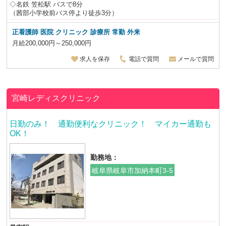
◇名鉄 笠松駅 バスで8分
（茜部小学校前バス停より徒歩3分）
正看護師 医院 クリニック 診療所 常勤 外来
月給200,000円～250,000円
求人を保存
電話で質問
メールで質問
宮崎レディスクリニック
日勤のみ！ 通勤便利なクリニック！ マイカー通勤も
OK！
勤務地：
岐阜県岐阜市加納本町3-5