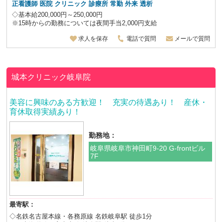
正看護師 医院 クリニック 診療所 常勤 外来 透析
◇基本給200,000円～250,000円
※15時からの勤務については夜間手当2,000円支給
求人を保存
電話で質問
メールで質問
城本クリニック岐阜院
美容に興味のある方歓迎！ 充実の待遇あり！ 産休・
育休取得実績あり！
勤務地：
岐阜県岐阜市神田町9-20 G-frontビル
7F
最寄駅：
◇名鉄名古屋本線・各務原線 名鉄岐阜駅 徒歩1分