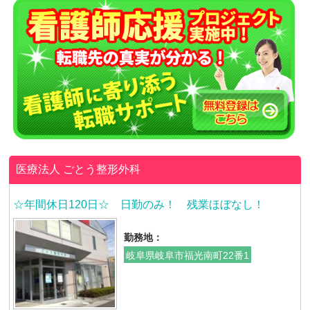
医療法人
ごとう整形外科
☆年間休日120日☆ 日勤のみ！ 残業ほぼなし！
勤務地：
岐阜県岐阜市福光南町22番1