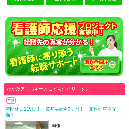
たかだアレルギーとこどものクリニック
常勤
年間休日119日！ 賞与実績4.0ヶ月！ 無料駐車場完
備！
職種：