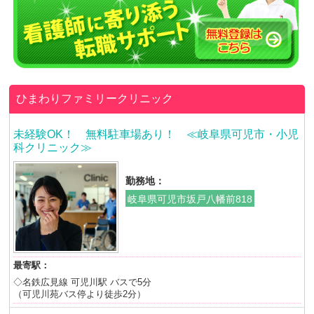
ひまわりファミリークリニック
未経験OK！ 無料駐車場あり！ ≪岐阜県可児市・小児
科クリニック≫
勤務地：
岐阜県可児市坂戸八幡前818
最寄駅：
◇名鉄広見線 可児川駅 バスで5分
（可児川苑バス停より徒歩2分）