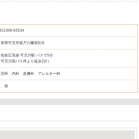
321308
-63534
岐阜県可児市坂戸八幡前818
◇名鉄広見線 可児川駅 バスで5分
（可児川苑バス停より徒歩2分）
小児科 内科 皮膚科 アレルギー科
日、祝