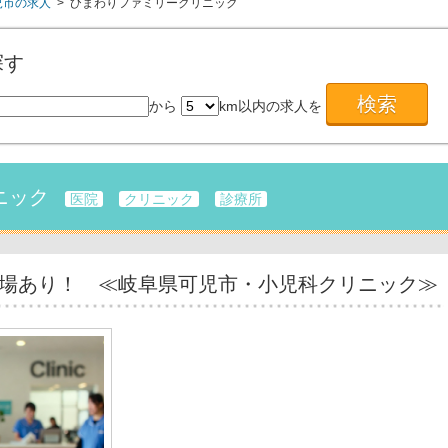
児市の求人
> ひまわりファミリークリニック
探す
から
km以内の求人を
ニック
医院
クリニック
診療所
車場あり！ ≪岐阜県可児市・小児科クリニック≫