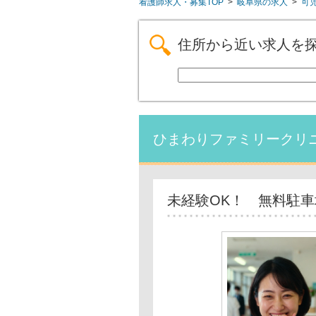
看護師求人・募集TOP
>
岐阜県の求人
>
可
住所から近い求人を
ひまわりファミリークリ
未経験OK！ 無料駐