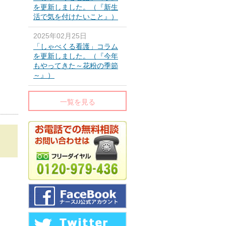
を更新しました。（『新生
活で気を付けたいこと』）
2025年02月25日
「しゃべくる看護」コラム
を更新しました。（『今年
もやってきた～花粉の季節
～』）
一覧を見る