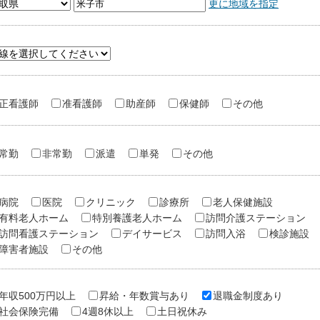
更に地域を指定
正看護師
准看護師
助産師
保健師
その他
常勤
非常勤
派遣
単発
その他
病院
医院
クリニック
診療所
老人保健施設
有料老人ホーム
特別養護老人ホーム
訪問介護ステーション
訪問看護ステーション
デイサービス
訪問入浴
検診施設
障害者施設
その他
年収500万円以上
昇給・年数賞与あり
退職金制度あり
社会保険完備
4週8休以上
土日祝休み