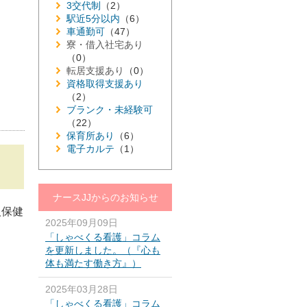
3交代制
（2）
駅近5分以内
（6）
車通勤可
（47）
寮・借入社宅あり
（0）
転居支援あり
（0）
資格取得支援あり
（2）
ブランク・未経験可
（22）
保育所あり
（6）
電子カルテ
（1）
ナースJJからのお知らせ
人保健
2025年09月09日
「しゃべくる看護」コラム
を更新しました。（『心も
体も満たす働き方』）
2025年03月28日
「しゃべくる看護」コラム