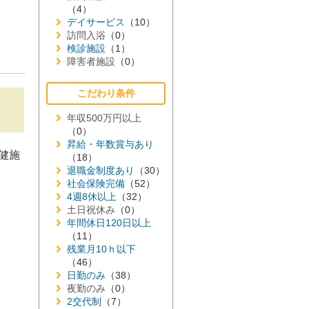
（4）
デイサービス
（10）
訪問入浴
（0）
検診施設
（1）
障害者施設
（0）
こだわり条件
年収500万円以上
（0）
昇給・年数賞与あり
健施
（18）
退職金制度あり
（30）
社会保険完備
（52）
4週8休以上
（32）
土日祝休み
（0）
年間休日120日以上
（11）
残業月10ｈ以下
（46）
日勤のみ
（38）
夜勤のみ
（0）
2交代制
（7）