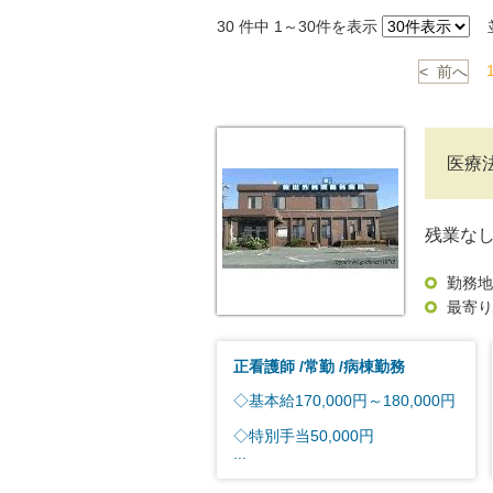
30
件中 1～30件を表示
並
< 前へ
医療
残業な
勤務地
最寄り
正看護師
常勤
病棟勤務
◇基本給170,000円～180,000円
◇特別手当50,000円
...