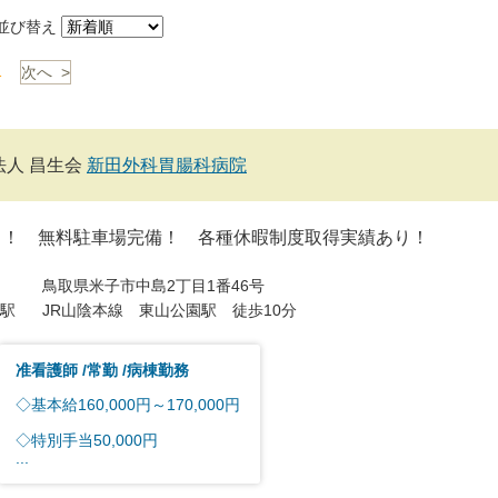
び替え
1
次へ >
法人 昌生会
新田外科胃腸科病院
し！ 無料駐車場完備！ 各種休暇制度取得実績あり！
鳥取県米子市中島2丁目1番46号
駅
JR山陰本線 東山公園駅 徒歩10分
准看護師
常勤
病棟勤務
◇基本給160,000円～170,000円
◇特別手当50,000円
...