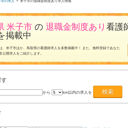
子市の求人
>
米子市の退職金制度あり求人情報
県 米子市
の
退職金制度あり
看護
を掲載中
は、米子市ほか、鳥取県の看護師求人を多数掲載中！ また、無料登録であなた
非公開求人をご紹介します。
探す
から
km以内の求人を
む