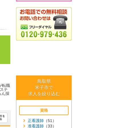
鳥取県
が転職
米子市で
ステ
ろん採
求人を絞り込む
資格
正看護師
（51）
准看護師
（33）