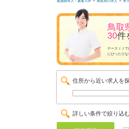
看護師求人・募集TOP
>
鳥取県の求人
>
米
鳥取
30
件
ナースＪＪで
にぴったりな
住所から近い求人を
詳しい条件で絞り込