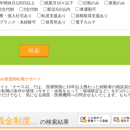
年間休日120日以上
残業月10ｈ以下
日勤のみ
夜勤のみ
2交代制
3交代制
駅近5分以内
車通勤可
寮・借入社宅あり
転居支援あり
資格取得支援あり
ブランク・未経験可
保育所あり
電子カルテ
ため看護師転職サポート
イト「ナースJJ」では、 医療関係に10年以上携わった経験者の相談員
な転職の条件や環境（今すぐ・余裕をもって・地域限定など）を3つのシ
介だけでなく、気になる病院・医療機関への問合せもいたします。もち
金制度...
の検索結果