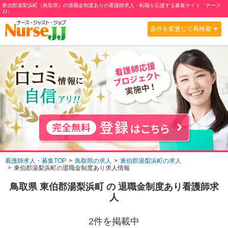
東伯郡湯梨浜町（鳥取県）の退職金制度ありの看護師求人・転職を応援する募集サイト「ナース
JJ」
条件を変更して再検索 ▼
看護師求人・募集TOP
鳥取県の求人
東伯郡湯梨浜町の求人
東伯郡湯梨浜町の退職金制度あり求人情報
鳥取県 東伯郡湯梨浜町
の
退職金制度あり
看護師求
人
2
件を掲載中