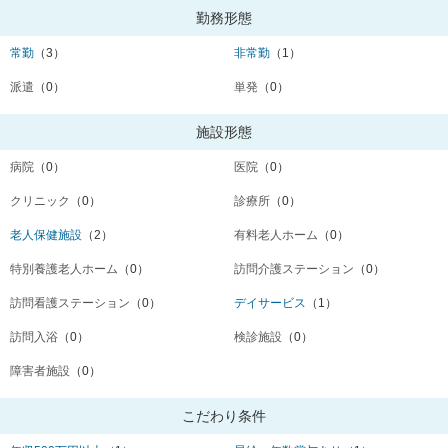
勤務形態
常勤
（3）
非常勤
（1）
派遣
（0）
単発
（0）
施設形態
病院
（0）
医院
（0）
クリニック
（0）
診療所
（0）
老人保健施設
（2）
有料老人ホーム
（0）
特別養護老人ホーム
（0）
訪問介護ステーション
（0）
訪問看護ステーション
（0）
デイサービス
（1）
訪問入浴
（0）
検診施設
（0）
障害者施設
（0）
こだわり条件