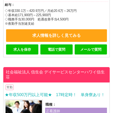
給与：
◇年収330.1万～420.9万円／月給20.6万～26万円
◇基本給171,900円～225,900円
◇職務手当30,000円 処遇改善手当4,500円
※夜勤手当別途支給
求人情報を詳しく見てみる
求人を保存
電話で質問
メールで質問
社会福祉法人 信生会
デイサービスセンターハワイ信生
荘
常勤
★年収500万円以上可能★ 17時定時！ 単身寮あり！
職種：
正看護師