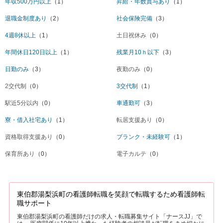
年収500万円以上
（1）
昇給・年数賞与あり
（1）
退職金制度あり
（2）
社会保険完備
（3）
4週8休以上
（1）
土日祝休み
（0）
年間休日120日以上
（1）
残業月10ｈ以下
（3）
日勤のみ
（3）
夜勤のみ
（0）
2交代制
（0）
3交代制
（1）
駅近5分以内
（0）
車通勤可
（3）
寮・借入社宅あり
（1）
転居支援あり
（0）
資格取得支援あり
（0）
ブランク・未経験可
（1）
保育所あり
（0）
電子カルテ
（0）
東伯郡湯梨浜町の看護師転職を笑顔で転職するため看護師転
職サポート
東伯郡湯梨浜町の看護師だけの求人・転職募集サイト「ナースJJ」で