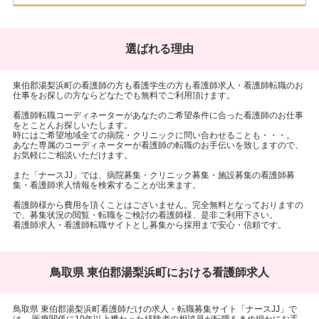
選ばれる理由
東伯郡湯梨浜町の看護師の方も看護学生の方も看護師求人・看護師転職のお
仕事をお探しの方ならどなたでも無料でご利用頂けます。
看護師転職コーディネーターがあなたのご希望条件に合った看護師のお仕事
をとことんお探しいたします。
時にはご希望地域全ての病院・クリニックに問い合わせることも・・・。
あなた専属のコーディネーターが看護師の転職のお手伝いを致しますので、
お気軽にご相談いただけます。
また「ナースJJ」では、病院募集・クリニック募集・施設募集の看護師募
集・看護師求人情報を検索することが出来ます。
看護師様から費用を頂くことはございません。完全無料となっておりますの
で、募集状況の閲覧・転職をご検討の看護師様、是非ご利用下さい。
看護師求人・看護師転職サイトとし募集から採用まで安心・信頼です。
鳥取県 東伯郡湯梨浜町における看護師求人
鳥取県 東伯郡湯梨浜町看護師だけの求人・転職募集サイト「ナースJJ」で
は、 医療関係に10年以上携わった経験者の相談員が転職をきめ細かにお手