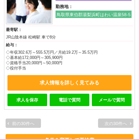
勤務地：
鳥取県東伯郡湯梨浜町はわい温泉58-5
最寄駅：
JR山陰本線 松崎駅 車で8分
給与：
◇年収302.6万～555.5万円／月給19.2万～35.5万円
◇基本給172,000円～305,900円
◇資格手当20,000円～50,000円
◇役付手当
求人情報を詳しく見てみる
求人を保存
電話で質問
メールで質問
前の30件へ
次の30件へ