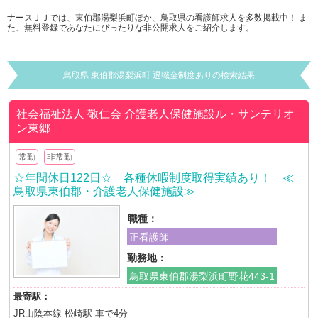
ナースＪＪでは、東伯郡湯梨浜町ほか、鳥取県の看護師求人を多数掲載中！ ま
た、無料登録であなたにぴったりな非公開求人をご紹介します。
鳥取県 東伯郡湯梨浜町 退職金制度ありの検索結果
社会福祉法人 敬仁会
介護老人保健施設ル・サンテリオ
ン東郷
常勤
非常勤
☆年間休日122日☆ 各種休暇制度取得実績あり！ ≪
鳥取県東伯郡・介護老人保健施設≫
職種：
正看護師
勤務地：
鳥取県東伯郡湯梨浜町野花443-1
最寄駅：
JR山陰本線 松崎駅 車で4分