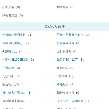
訪問入浴
（0）
検診施設
（0）
障害者施設
（0）
こだわり条件
年収500万円以上
（1）
昇給・年数賞与あり
（1）
退職金制度あり
（2）
社会保険完備
（3）
4週8休以上
（1）
土日祝休み
（0）
年間休日120日以上
（1）
残業月10ｈ以下
（3）
日勤のみ
（3）
夜勤のみ
（0）
2交代制
（0）
3交代制
（1）
駅近5分以内
（0）
車通勤可
（3）
寮・借入社宅あり
（1）
転居支援あり
（0）
資格取得支援あり
（0）
ブランク・未経験可
（1）