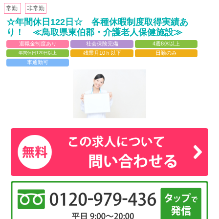
常勤
非常勤
☆年間休日122日☆ 各種休暇制度取得実績あ
り！ ≪鳥取県東伯郡・介護老人保健施設≫
退職金制度あり
社会保険完備
4週8休以上
残業月10ｈ以下
日勤のみ
年間休日120日以上
車通勤可