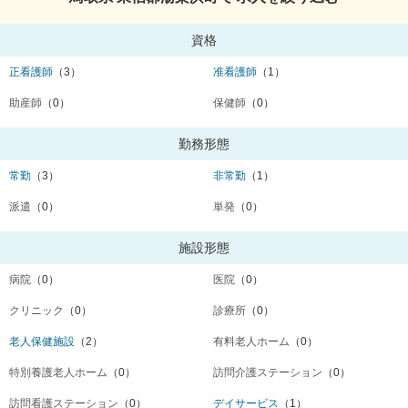
資格
正看護師
（3）
准看護師
（1）
助産師
（0）
保健師
（0）
勤務形態
常勤
（3）
非常勤
（1）
派遣
（0）
単発
（0）
施設形態
病院
（0）
医院
（0）
クリニック
（0）
診療所
（0）
老人保健施設
（2）
有料老人ホーム
（0）
特別養護老人ホーム
（0）
訪問介護ステーション
（0）
訪問看護ステーション
（0）
デイサービス
（1）