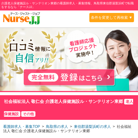
介護老人保健施設ル・サンテリオン東郷の看護師求人・募集情報、鳥取県東伯郡湯梨浜町で転職
をするなら「ナースJJ」
条件を変更して再検索 ▼
社会福祉法人 敬仁会 介護老人保健施設ル・サンテリオン東郷
老人
保健施設
その他
看護師求人・募集TOP
>
鳥取県の求人
>
東伯郡湯梨浜町の求人
> 社会福祉
法人 敬仁会 介護老人保健施設ル・サンテリオン東郷