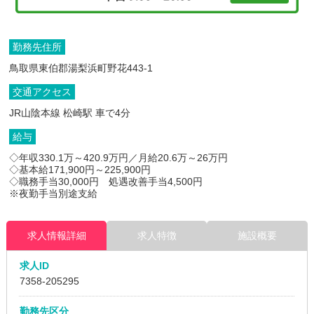
勤務先住所
鳥取県東伯郡湯梨浜町野花443-1
交通アクセス
JR山陰本線 松崎駅 車で4分
給与
◇年収330.1万～420.9万円／月給20.6万～26万円
◇基本給171,900円～225,900円
◇職務手当30,000円 処遇改善手当4,500円
※夜勤手当別途支給
求人情報詳細
求人特徴
施設概要
求人ID
7358
-205295
勤務先区分