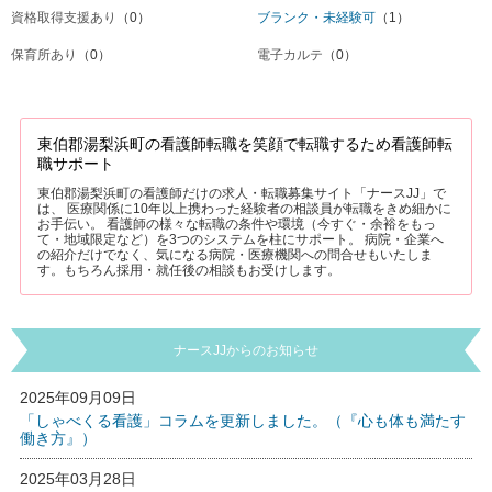
資格取得支援あり
（0）
ブランク・未経験可
（1）
保育所あり
（0）
電子カルテ
（0）
東伯郡湯梨浜町の看護師転職を笑顔で転職するため看護師転
職サポート
東伯郡湯梨浜町の看護師だけの求人・転職募集サイト「ナースJJ」で
は、 医療関係に10年以上携わった経験者の相談員が転職をきめ細かに
お手伝い。 看護師の様々な転職の条件や環境（今すぐ・余裕をもっ
て・地域限定など）を3つのシステムを柱にサポート。 病院・企業へ
の紹介だけでなく、気になる病院・医療機関への問合せもいたしま
す。もちろん採用・就任後の相談もお受けします。
ナースJJからのお知らせ
2025年09月09日
「しゃべくる看護」コラムを更新しました。（『心も体も満たす
働き方』）
2025年03月28日