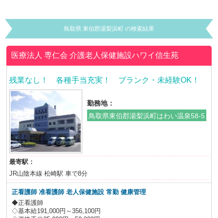
鳥取県 東伯郡湯梨浜町 の検索結果
医療法人 専仁会
介護老人保健施設ハワイ信生苑
残業なし！ 各種手当充実！ ブランク・未経験OK！
勤務地：
鳥取県東伯郡湯梨浜町はわい温泉58-5
最寄駅：
JR山陰本線 松崎駅 車で8分
正看護師 准看護師 老人保健施設 常勤 健康管理
◆正看護師
◇基本給191,000円～356,100円