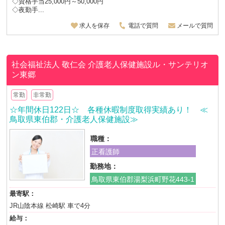
◇資格手当25,000円～50,000円
◇夜勤手...
求人を保存
電話で質問
メールで質問
社会福祉法人 敬仁会
介護老人保健施設ル・サンテリオ
ン東郷
常勤
非常勤
☆年間休日122日☆ 各種休暇制度取得実績あり！ ≪
鳥取県東伯郡・介護老人保健施設≫
職種：
正看護師
勤務地：
鳥取県東伯郡湯梨浜町野花443-1
最寄駅：
JR山陰本線 松崎駅 車で4分
給与：