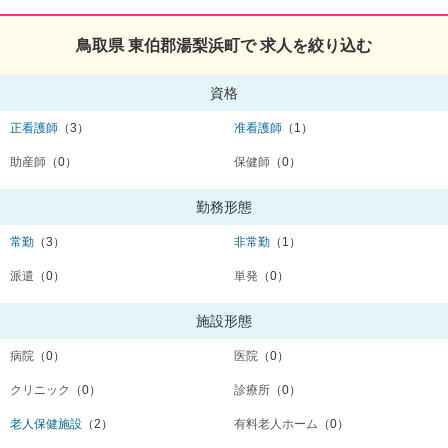
鳥取県 東伯郡湯梨浜町で 求人を絞り込む
資格
正看護師
（3）
准看護師
（1）
助産師
（0）
保健師
（0）
勤務形態
常勤
（3）
非常勤
（1）
派遣
（0）
単発
（0）
施設形態
病院
（0）
医院
（0）
クリニック
（0）
診療所
（0）
老人保健施設
（2）
有料老人ホーム
（0）