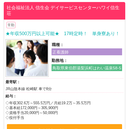
社会福祉法人 信生会
デイサービスセンターハワイ信生
荘
常勤
★年収500万円以上可能★ 17時定時！ 単身寮あり！
職種：
正看護師
勤務地：
鳥取県東伯郡湯梨浜町はわい温泉58-5
最寄駅：
JR山陰本線 松崎駅 車で8分
給与：
◇年収302.6万～555.5万円／月給19.2万～35.5万円
◇基本給172,000円～305,900円
◇資格手当20,000円～50,000円
◇役付手当