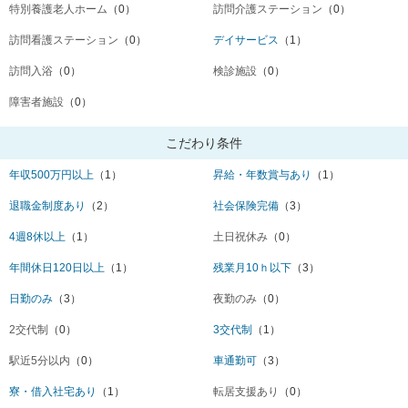
特別養護老人ホーム
（0）
訪問介護ステーション
（0）
訪問看護ステーション
（0）
デイサービス
（1）
訪問入浴
（0）
検診施設
（0）
障害者施設
（0）
こだわり条件
年収500万円以上
（1）
昇給・年数賞与あり
（1）
退職金制度あり
（2）
社会保険完備
（3）
4週8休以上
（1）
土日祝休み
（0）
年間休日120日以上
（1）
残業月10ｈ以下
（3）
日勤のみ
（3）
夜勤のみ
（0）
2交代制
（0）
3交代制
（1）
駅近5分以内
（0）
車通勤可
（3）
寮・借入社宅あり
（1）
転居支援あり
（0）