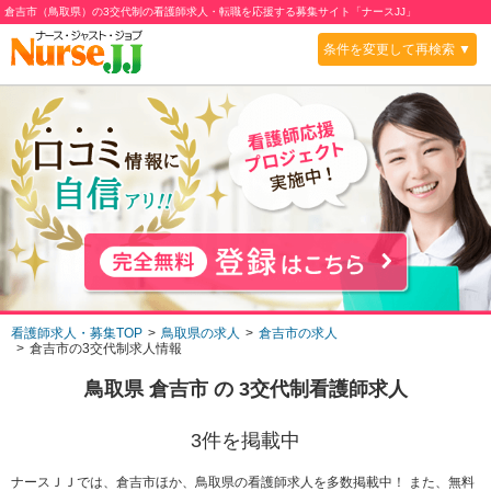
倉吉市（鳥取県）の3交代制の看護師求人・転職を応援する募集サイト「ナースJJ」
条件を変更して再検索 ▼
看護師求人・募集TOP
鳥取県の求人
倉吉市の求人
倉吉市の3交代制求人情報
鳥取県 倉吉市
の
3交代制
看護師求人
3
件を掲載中
ナースＪＪでは、倉吉市ほか、鳥取県の看護師求人を多数掲載中！ また、無料