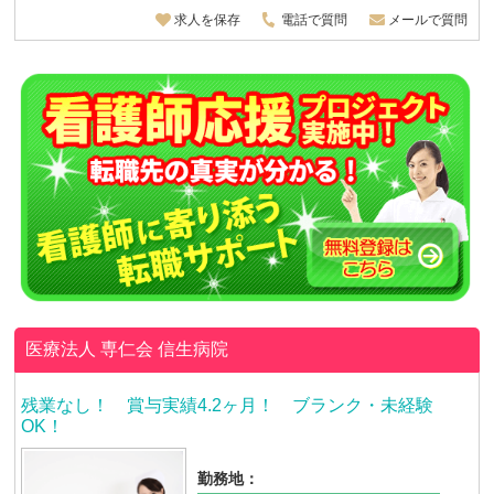
求人を保存
電話で質問
メールで質問
医療法人 専仁会
信生病院
残業なし！ 賞与実績4.2ヶ月！ ブランク・未経験
OK！
勤務地：