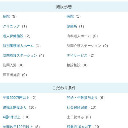
施設形態
病院
（5）
医院
（1）
クリニック
（1）
診療所
（1）
老人保健施設
（2）
有料老人ホーム
（0）
特別養護老人ホーム
（1）
訪問介護ステーション
（0）
訪問看護ステーション
（4）
デイサービス
（2）
訪問入浴
（0）
検診施設
（0）
障害者施設
（0）
こだわり条件
年収500万円以上
（2）
昇給・年数賞与あり
（6）
退職金制度あり
（10）
社会保険完備
（13）
4週8休以上
（10）
土日祝休み
（0）
年間休日120日以上
（8）
残業月10ｈ以下
（10）