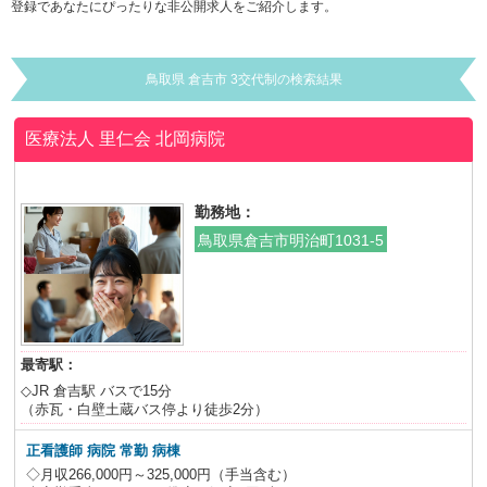
登録であなたにぴったりな非公開求人をご紹介します。
鳥取県 倉吉市 3交代制の検索結果
医療法人 里仁会
北岡病院
勤務地：
鳥取県倉吉市明治町1031-5
最寄駅：
◇JR 倉吉駅 バスで15分
（赤瓦・白壁土蔵バス停より徒歩2分）
正看護師 病院 常勤 病棟
◇月収266,000円～325,000円（手当含む）