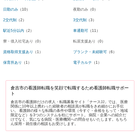
日勤のみ
（10）
夜勤のみ
（0）
2交代制
（2）
3交代制
（3）
駅近5分以内
（2）
車通勤可
（11）
寮・借入社宅あり
（0）
転居支援あり
（0）
資格取得支援あり
（1）
ブランク・未経験可
（6）
保育所あり
（1）
電子カルテ
（1）
倉吉市の看護師転職を笑顔で転職するため看護師転職サポー
ト
倉吉市の看護師だけの求人・転職募集サイト「ナースJJ」では、 医療
関係に10年以上携わった経験者の相談員が転職をきめ細かにお手伝
い。 看護師の様々な転職の条件や環境（今すぐ・余裕をもって・地域
限定など）を3つのシステムを柱にサポート。 病院・企業への紹介だ
けでなく、気になる病院・医療機関への問合せもいたします。もちろ
ん採用・就任後の相談もお受けします。