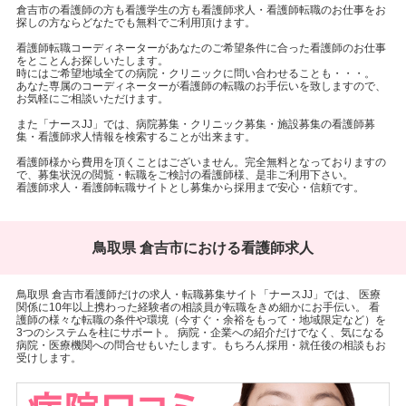
倉吉市の看護師の方も看護学生の方も看護師求人・看護師転職のお仕事をお
探しの方ならどなたでも無料でご利用頂けます。
看護師転職コーディネーターがあなたのご希望条件に合った看護師のお仕事
をとことんお探しいたします。
時にはご希望地域全ての病院・クリニックに問い合わせることも・・・。
あなた専属のコーディネーターが看護師の転職のお手伝いを致しますので、
お気軽にご相談いただけます。
また「ナースJJ」では、病院募集・クリニック募集・施設募集の看護師募
集・看護師求人情報を検索することが出来ます。
看護師様から費用を頂くことはございません。完全無料となっておりますの
で、募集状況の閲覧・転職をご検討の看護師様、是非ご利用下さい。
看護師求人・看護師転職サイトとし募集から採用まで安心・信頼です。
鳥取県 倉吉市における看護師求人
鳥取県 倉吉市看護師だけの求人・転職募集サイト「ナースJJ」では、 医療
関係に10年以上携わった経験者の相談員が転職をきめ細かにお手伝い。 看
護師の様々な転職の条件や環境（今すぐ・余裕をもって・地域限定など）を
3つのシステムを柱にサポート。 病院・企業への紹介だけでなく、気になる
病院・医療機関への問合せもいたします。もちろん採用・就任後の相談もお
受けします。