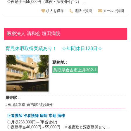
◇夜勤手当55,000円（準夜・深夜4回ずつ） ...
求人を保存
電話で質問
メールで質問
医療法人 清和会
垣田病院
育児休暇取得実績あり！ ☆年間休日123日☆
勤務地：
鳥取県倉吉市上井302-1
最寄駅：
JR山陰本線 倉吉駅 徒歩6分
正看護師 准看護師 病院 常勤 病棟
◇月収258,000円～(手当含む)
◇夜勤手当40,000円～55,000円 ※准夜勤と深夜勤併せて...