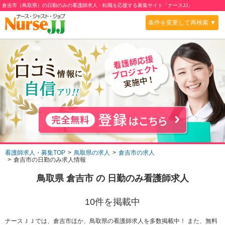
倉吉市（鳥取県）の日勤のみの看護師求人・転職を応援する募集サイト「ナースJJ」
条件を変更して再検索 ▼
看護師求人・募集TOP
鳥取県の求人
倉吉市の求人
倉吉市の日勤のみ求人情報
鳥取県 倉吉市
の
日勤のみ
看護師求人
10
件を掲載中
ナースＪＪでは、倉吉市ほか、鳥取県の看護師求人を多数掲載中！ また、無料