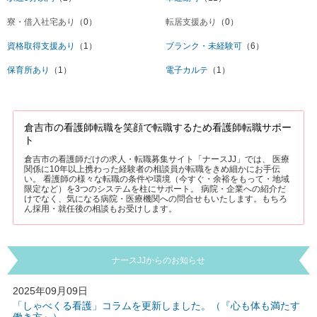
寮・借入社宅あり
（0）
転居支援あり
（0）
資格取得支援あり
（1）
ブランク・未経験可
（6）
保育所あり
（1）
電子カルテ
（1）
倉吉市の看護師転職を笑顔で転職するため看護師転職サポー
ト
倉吉市の看護師だけの求人・転職募集サイト「ナースJJ」では、 医療
関係に10年以上携わった経験者の相談員が転職をきめ細かにお手伝
い。 看護師の様々な転職の条件や環境（今すぐ・余裕をもって・地域
限定など）を3つのシステムを柱にサポート。 病院・企業への紹介だ
けでなく、気になる病院・医療機関への問合せもいたします。もちろ
ん採用・就任後の相談もお受けします。
ナースJJからのお知らせ
2025年09月09日
「しゃべくる看護」コラムを更新しました。（『心も体も満たす
働き方』）