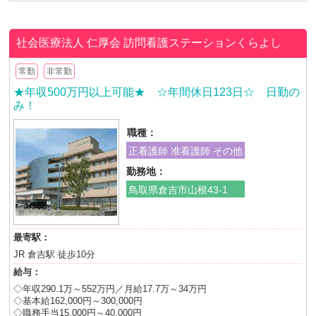
社会医療法人 仁厚会
訪問看護ステーションくらよし
常勤
非常勤
★年収500万円以上可能★ ☆年間休日123日☆ 日勤の
み！
職種：
正看護師 准看護師 その他
勤務地：
鳥取県倉吉市山根43-1
最寄駅：
JR 倉吉駅 徒歩10分
給与：
◇年収290.1万～552万円／月給17.7万～34万円
◇基本給162,000円～300,000円
◇職務手当15,000円～40,000円