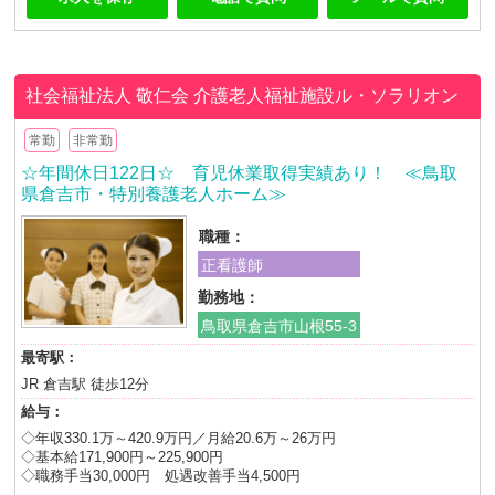
社会福祉法人 敬仁会
介護老人福祉施設ル・ソラリオン
常勤
非常勤
☆年間休日122日☆ 育児休業取得実績あり！ ≪鳥取
県倉吉市・特別養護老人ホーム≫
職種：
正看護師
勤務地：
鳥取県倉吉市山根55-3
最寄駅：
JR 倉吉駅 徒歩12分
給与：
◇年収330.1万～420.9万円／月給20.6万～26万円
◇基本給171,900円～225,900円
◇職務手当30,000円 処遇改善手当4,500円