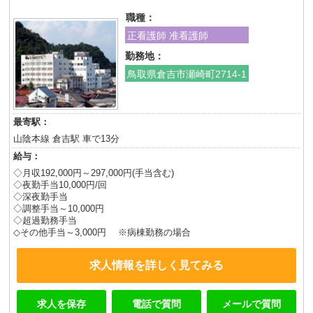
職種：
正看護師 准看護師
勤務地：
鳥取県倉吉市瀬崎町2714-1
最寄駅：
山陰本線 倉吉駅 車で13分
給与：
◇月収192,000円～297,000円(手当含む)
◇夜勤手当10,000円/回
◇深夜勤手当
◇調整手当～10,000円
◇超過勤務手当
◇その他手当～3,000円 ※病棟勤務の場合
求人情報を詳しく見てみる
求人を保存
電話で質問
メールで質問