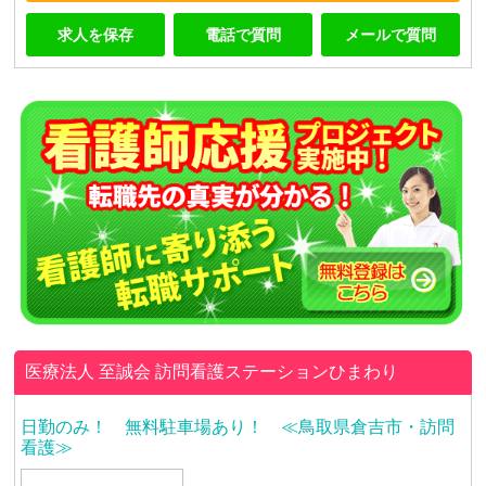
求人を保存
電話で質問
メールで質問
医療法人 至誠会
訪問看護ステーションひまわり
日勤のみ！ 無料駐車場あり！ ≪鳥取県倉吉市・訪問
看護≫