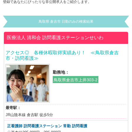
登録であなたにぴったりな非公開求人をご紹介します。
鳥取県 倉吉市 日勤のみの検索結果
医療法人 清和会
訪問看護ステーションせいわ
アクセス◎ 各種休暇取得実績あり！ ≪鳥取県倉吉
市・訪問看護≫
勤務地：
鳥取県倉吉市上井303-2
最寄駅：
JR山陰本線 倉吉駅 徒歩5分
正看護師 訪問看護ステーション 常勤 訪問看護