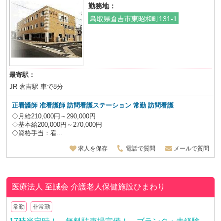
勤務地：
鳥取県倉吉市東昭和町131-1
最寄駅：
JR 倉吉駅 車で8分
正看護師 准看護師 訪問看護ステーション 常勤 訪問看護
◇月給210,000円～290,000円
◇基本給200,000円～270,000円
◇資格手当：看...
求人を保存
電話で質問
メールで質問
医療法人 至誠会
介護老人保健施設ひまわり
常勤
非常勤