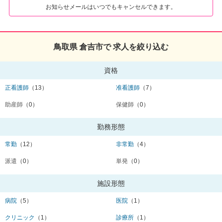
お知らせメールはいつでもキャンセルできます。
鳥取県 倉吉市で 求人を絞り込む
資格
正看護師
（13）
准看護師
（7）
助産師
（0）
保健師
（0）
勤務形態
常勤
（12）
非常勤
（4）
派遣
（0）
単発
（0）
施設形態
病院
（5）
医院
（1）
クリニック
（1）
診療所
（1）