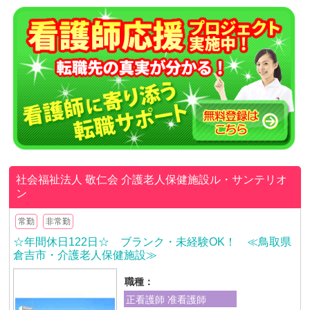
社会福祉法人 敬仁会
介護老人保健施設ル・サンテリオ
ン
常勤
非常勤
☆年間休日122日☆ ブランク・未経験OK！ ≪鳥取県
倉吉市・介護老人保健施設≫
職種：
正看護師 准看護師