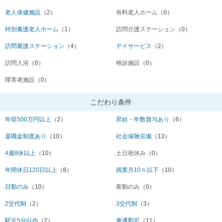
老人保健施設
（2）
有料老人ホーム
（0）
特別養護老人ホーム
（1）
訪問介護ステーション
（0）
訪問看護ステーション
（4）
デイサービス
（2）
訪問入浴
（0）
検診施設
（0）
障害者施設
（0）
こだわり条件
年収500万円以上
（2）
昇給・年数賞与あり
（6）
退職金制度あり
（10）
社会保険完備
（13）
4週8休以上
（10）
土日祝休み
（0）
年間休日120日以上
（8）
残業月10ｈ以下
（10）
日勤のみ
（10）
夜勤のみ
（0）
2交代制
（2）
3交代制
（3）
駅近5分以内
（2）
車通勤可
（11）