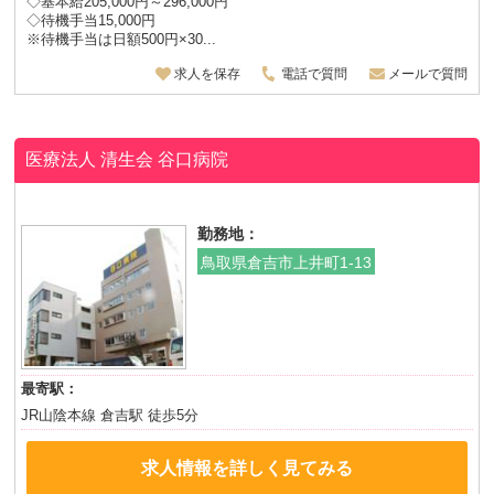
◇基本給205,000円～296,000円
◇待機手当15,000円
※待機手当は日額500円×30...
求人を保存
電話で質問
メールで質問
医療法人 清生会
谷口病院
勤務地：
鳥取県倉吉市上井町1-13
最寄駅：
JR山陰本線 倉吉駅 徒歩5分
求人情報を詳しく見てみる