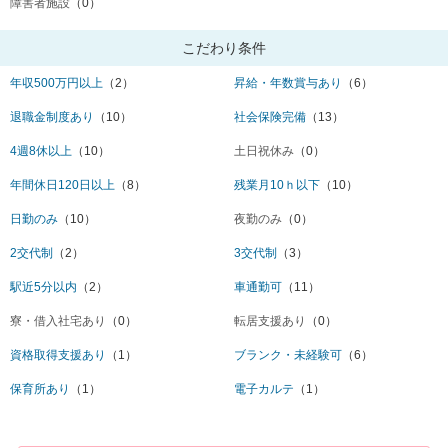
障害者施設
（0）
こだわり条件
年収500万円以上
（2）
昇給・年数賞与あり
（6）
退職金制度あり
（10）
社会保険完備
（13）
4週8休以上
（10）
土日祝休み
（0）
年間休日120日以上
（8）
残業月10ｈ以下
（10）
日勤のみ
（10）
夜勤のみ
（0）
2交代制
（2）
3交代制
（3）
駅近5分以内
（2）
車通勤可
（11）
寮・借入社宅あり
（0）
転居支援あり
（0）
資格取得支援あり
（1）
ブランク・未経験可
（6）
保育所あり
（1）
電子カルテ
（1）