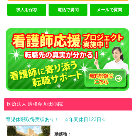
求人を保存
電話で質問
メールで質問
医療法人 清和会
垣田病院
育児休暇取得実績あり！ ☆年間休日123日☆
勤務地：