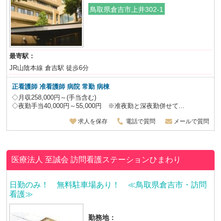
鳥取県倉吉市上井302-1
最寄駅：
JR山陰本線 倉吉駅 徒歩6分
正看護師 准看護師 病院 常勤 病棟
◇月収258,000円～(手当含む)
◇夜勤手当40,000円～55,000円 ※准夜勤と深夜勤併せて...
求人を保存
電話で質問
メールで質問
医療法人 至誠会
訪問看護ステーションひまわり
日勤のみ！ 無料駐車場あり！ ≪鳥取県倉吉市・訪問
看護≫
勤務地：