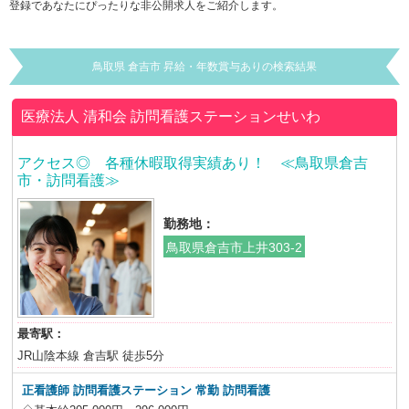
登録であなたにぴったりな非公開求人をご紹介します。
鳥取県 倉吉市 昇給・年数賞与ありの検索結果
医療法人 清和会
訪問看護ステーションせいわ
アクセス◎ 各種休暇取得実績あり！ ≪鳥取県倉吉
市・訪問看護≫
勤務地：
鳥取県倉吉市上井303-2
最寄駅：
JR山陰本線 倉吉駅 徒歩5分
正看護師 訪問看護ステーション 常勤 訪問看護