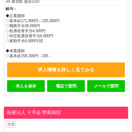
JR 倉吉駅 徒歩12分
給与：
◆正看護師
◇基本給171,900円～225,900円
◇職務手当30,000円
◇処遇改善手当4,500円
◇特定処遇改善手当6,800円
◇夜勤手当6,000円/回
◆准看護師
◇基本給158,200円～205...
求人情報を詳しく見てみる
求人を保存
電話で質問
メールで質問
医療法人 十字会
野島病院
常勤