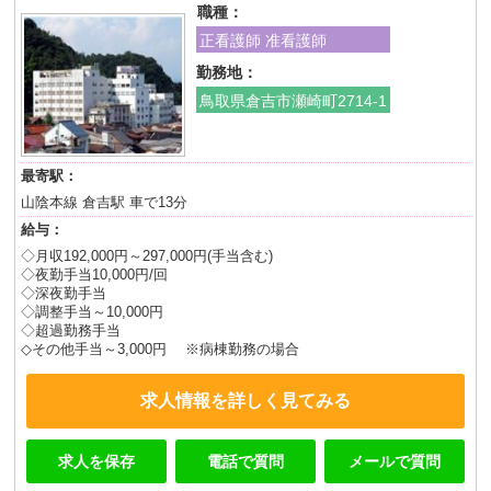
職種：
正看護師 准看護師
勤務地：
鳥取県倉吉市瀬崎町2714-1
最寄駅：
山陰本線 倉吉駅 車で13分
給与：
◇月収192,000円～297,000円(手当含む)
◇夜勤手当10,000円/回
◇深夜勤手当
◇調整手当～10,000円
◇超過勤務手当
◇その他手当～3,000円 ※病棟勤務の場合
求人情報を詳しく見てみる
求人を保存
電話で質問
メールで質問