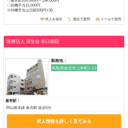
◇基本給205,000円～296,000円
◇待機手当15,000円
※待機手当は日額500円×30...
求人を保存
電話で質問
メールで質問
医療法人 清生会
谷口病院
勤務地：
鳥取県倉吉市上井町1-13
最寄駅：
JR山陰本線 倉吉駅 徒歩5分
求人情報を詳しく見てみる