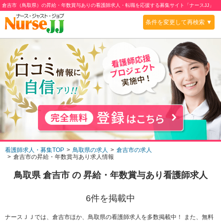
倉吉市（鳥取県）の昇給・年数賞与ありの看護師求人・転職を応援する募集サイト「ナースJJ」
条件を変更して再検索 ▼
看護師求人・募集TOP
鳥取県の求人
倉吉市の求人
倉吉市の昇給・年数賞与あり求人情報
鳥取県 倉吉市
の
昇給・年数賞与あり
看護師求人
6
件を掲載中
ナースＪＪでは、倉吉市ほか、鳥取県の看護師求人を多数掲載中！ また、無料