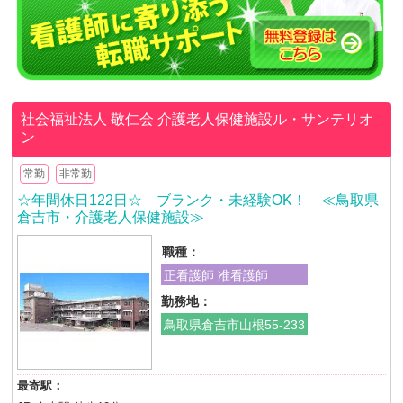
社会福祉法人 敬仁会
介護老人保健施設ル・サンテリオ
ン
常勤
非常勤
☆年間休日122日☆ ブランク・未経験OK！ ≪鳥取県
倉吉市・介護老人保健施設≫
職種：
正看護師 准看護師
勤務地：
鳥取県倉吉市山根55-233
最寄駅：