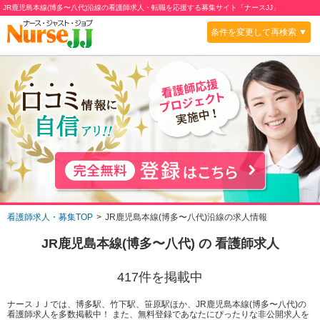
JR鹿児島本線(博多〜八代)沿線の看護師求人・転職を応援する募集サイト「ナースJJ」
条件を変更して再検索 ▼
看護師求人・募集TOP
JR鹿児島本線(博多〜八代)沿線の求人情報
JR鹿児島本線(博多〜八代)
の 看護師求人
417
件を掲載中
ナースＪＪでは、博多駅、竹下駅、笹原駅ほか、JR鹿児島本線(博多〜八代)の
看護師求人を多数掲載中！ また、無料登録であなたにぴったりな非公開求人を