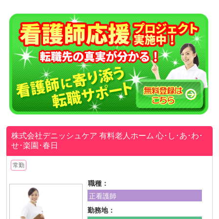
株式会社デニッシュケア
有料老人ホーム 心･し･あ･わ･
せ･楽園･春日
常勤
職種：
正看護師
勤務地：