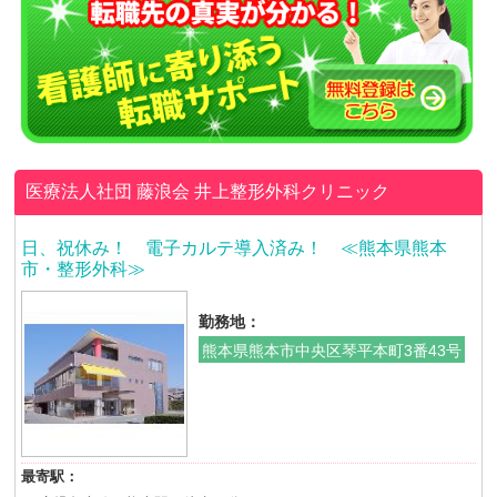
医療法人社団 藤浪会
井上整形外科クリニック
日、祝休み！ 電子カルテ導入済み！ ≪熊本県熊本
市・整形外科≫
勤務地：
熊本県熊本市中央区琴平本町3番43号
最寄駅：