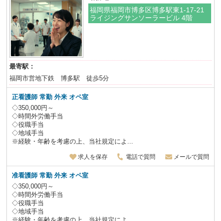
福岡県福岡市博多区博多駅東1-17-21
ライジングサンソーラービル 4階
最寄駅：
福岡市営地下鉄 博多駅 徒歩5分
正看護師 常勤 外来 オペ室
◇350,000円～
◇時間外労働手当
◇役職手当
◇地域手当
※経験・年齢を考慮の上、当社規定によ...
求人を保存
電話で質問
メールで質問
准看護師 常勤 外来 オペ室
◇350,000円～
◇時間外労働手当
◇役職手当
◇地域手当
※経験・年齢を考慮の上、当社規定によ...