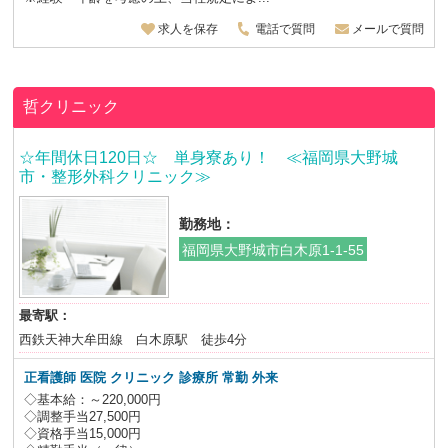
求人を保存
電話で質問
メールで質問
哲クリニック
☆年間休日120日☆ 単身寮あり！ ≪福岡県大野城
市・整形外科クリニック≫
勤務地：
福岡県大野城市白木原1-1-55
最寄駅：
西鉄天神大牟田線 白木原駅 徒歩4分
正看護師 医院 クリニック 診療所 常勤 外来
◇基本給：～220,000円
◇調整手当27,500円
◇資格手当15,000円