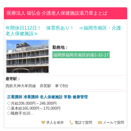
医療法人 福弘会
介護老人保健施設湯乃里まとば
年間休日112日！ 保育所あり！ ≪福岡市南区・介護
老人保健施設≫
勤務地：
福岡県福岡市南区的場2-32-17
最寄駅：
西鉄天神大牟田線 井尻駅 車で8分
正看護師 准看護師 老人保健施設
常勤 健康管理
◇月給206,000円～246,000円
◇基本給165,000円～170,000円
◇職務手当10...
求人を保存
電話で質問
メールで質問