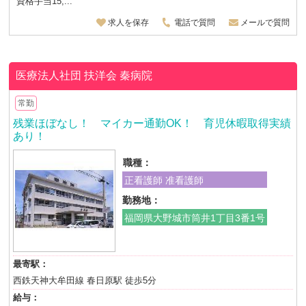
資格手当15,...
求人を保存
電話で質問
メールで質問
医療法人社団 扶洋会
秦病院
常勤
残業ほぼなし！ マイカー通勤OK！ 育児休暇取得実績
あり！
職種：
正看護師 准看護師
勤務地：
福岡県大野城市筒井1丁目3番1号
最寄駅：
西鉄天神大牟田線 春日原駅 徒歩5分
給与：