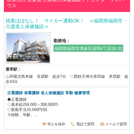
ウス
残業ほぼなし！ マイカー通勤OK！ ≪福岡県福岡市・
介護老人保健施設≫
勤務地：
福岡県福岡市博多区諸岡4丁目28-32
最寄駅：
◇JR鹿児島本線 笹原駅 徒歩7分 ◇西鉄天神大牟田線 井尻駅 徒
歩10分
正看護師 准看護師 老人保健施設
常勤 健康管理
◆正看護師
◇基本給259,000～308,000円
◇夜勤手当10,500円/回
※経験、年齢、...
求人を保存
電話で質問
メールで質問