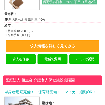
福岡県春日市一の谷1丁目51番地2号
最寄駅：
JR鹿児島本線 春日駅 車で9分
給与：
◇基本給185,000円～
◇皆勤手当5,000円
求人情報を詳しく見てみる
求人を保存
電話で質問
メールで質問
医療法人 相生会
介護老人保健施設楽陽園
単身者用寮完備！ 保育所完備！ マイカー通勤OK！
勤務地：