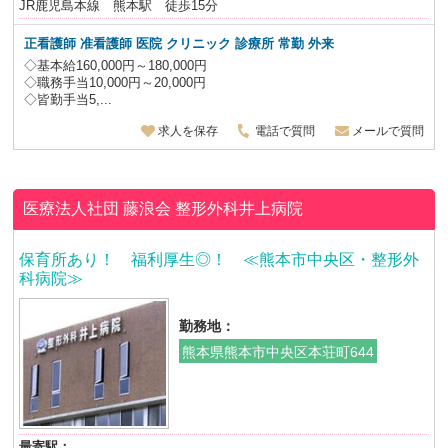
JR鹿児島本線 熊本駅 徒歩15分
正看護師 准看護師 医院 クリニック 診療所 常勤 外来
◇基本給160,000円～180,000円
◇職務手当10,000円～20,000円
◇皆勤手当5,...
求人を保存
電話で質問
メールで質問
医療法人社団 藤浪会
整形外科井上病院
保育所あり！ 福利厚生◎！ ≪熊本市中央区・整形外
科病院≫
勤務地：
熊本県熊本市中央区本荘町644
最寄駅：