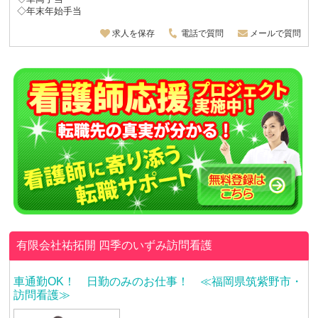
◇年末年始手当
求人を保存
電話で質問
メールで質問
有限会社祐拓開
四季のいずみ訪問看護
車通勤OK！ 日勤のみのお仕事！ ≪福岡県筑紫野市・
訪問看護≫