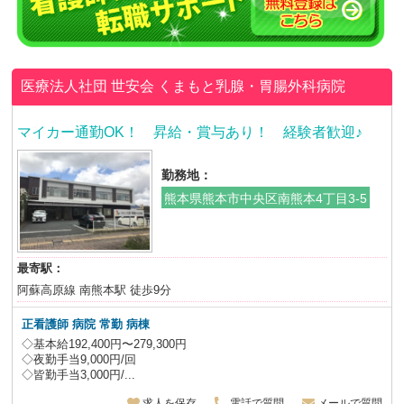
医療法人社団 世安会
くまもと乳腺・胃腸外科病院
マイカー通勤OK！ 昇給・賞与あり！ 経験者歓迎♪
勤務地：
熊本県熊本市中央区南熊本4丁目3-5
最寄駅：
阿蘇高原線 南熊本駅 徒歩9分
正看護師 病院 常勤 病棟
◇基本給192,400円〜279,300円
◇夜勤手当9,000円/回
◇皆勤手当3,000円/...
求人を保存
電話で質問
メールで質問