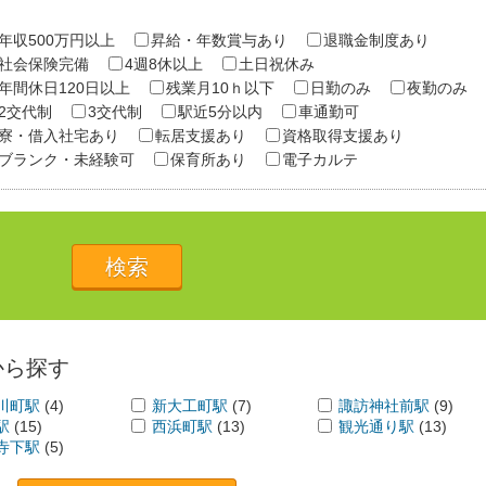
年収500万円以上
昇給・年数賞与あり
退職金制度あり
社会保険完備
4週8休以上
土日祝休み
年間休日120日以上
残業月10ｈ以下
日勤のみ
夜勤のみ
2交代制
3交代制
駅近5分以内
車通勤可
寮・借入社宅あり
転居支援あり
資格取得支援あり
ブランク・未経験可
保育所あり
電子カルテ
から探す
川町駅
(4)
新大工町駅
(7)
諏訪神社前駅
(9)
駅
(15)
西浜町駅
(13)
観光通り駅
(13)
寺下駅
(5)