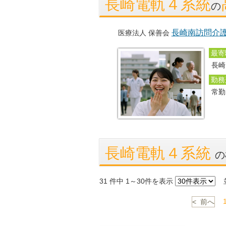
長崎電軌４系統
の
長崎南訪問介護
医療法人 保善会
最寄
長崎
勤務
常
長崎電軌４系統
の
31
件中 1～30件を表示
並
< 前へ