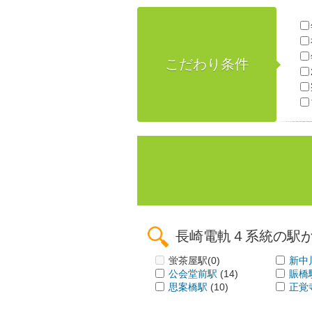
こだわり条件
長崎電軌４系統の駅
蛍茶屋駅
(0)
新中
公会堂前駅
(14)
賑橋
思案橋駅
(10)
正覚