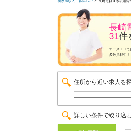
看護師求人・募集TOP
>
長崎電軌４系統沿線
長崎
31
件
ナースＪＪで
多数掲載中！
住所から近い求人を
詳しい条件で絞り込