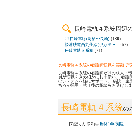
長崎電軌４系統周辺
JR長崎本線(鳥栖〜長崎)
(189)
松浦鉄道西九州線(伊万里〜...
(57)
長崎電軌３系統
(71)
長崎電軌４系統の看護師転職を笑顔で
長崎電軌４系統の看護師だけの求人・転
員が転職をきめ細かにお手伝い。 看護
のシステムを柱にサポート。 病院・企
ちろん採用・就任後の相談もお受けし
長崎電軌４系統
の
昭和会病院
医療法人 昭和会