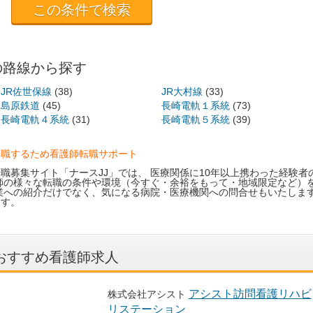
の路線から探す
JR佐世保線
(38)
JR大村線
(33)
島原鉄道
(45)
長崎電軌１系統
(73)
長崎電軌４系統
(31)
長崎電軌５系統
(39)
転職するため看護師転職サポート
職募集サイト「ナースJJ」では、 医療関係に10年以上携わった経験者
師の様々な転職の条件や環境（今すぐ・余裕をもって・地域限定など）を
業への紹介だけでなく、気になる病院・医療機関への問合せもいたしま
ます。
おすすめ看護師求人
アシスト訪問看護リハビ
株式会社アシスト
リステーション