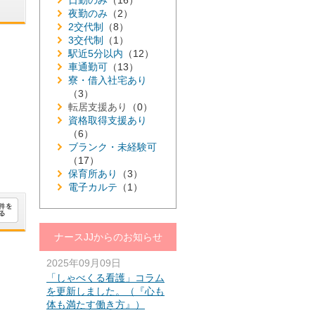
日勤のみ
（16）
夜勤のみ
（2）
2交代制
（8）
3交代制
（1）
駅近5分以内
（12）
車通勤可
（13）
寮・借入社宅あり
（3）
転居支援あり
（0）
資格取得支援あり
（6）
ブランク・未経験可
（17）
保育所あり
（3）
電子カルテ
（1）
ナースJJからのお知らせ
2025年09月09日
「しゃべくる看護」コラム
を更新しました。（『心も
体も満たす働き方』）