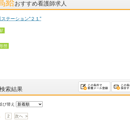
高給
おすすめ看護師求人
ステーション“２１”
駅
形態
勤
検索結果
び替え
1
2
次へ >