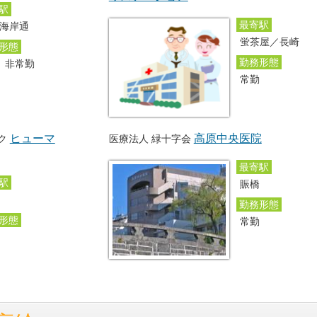
駅
最寄駅
海岸通
蛍茶屋／長崎
形態
勤務形態
 非常勤
常勤
ヒューマ
高原中央医院
ク
医療法人 緑十字会
最寄駅
駅
賑橋
勤務形態
形態
常勤
勤