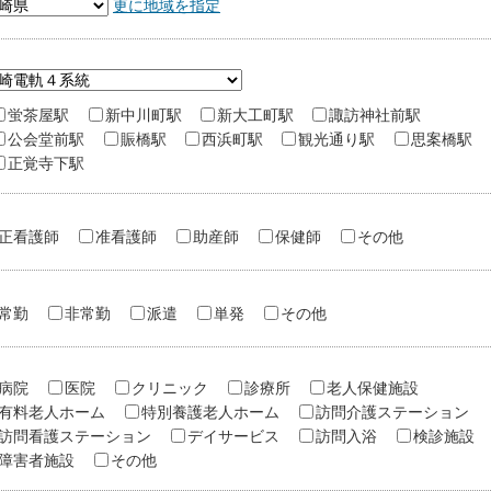
更に地域を指定
蛍茶屋駅
新中川町駅
新大工町駅
諏訪神社前駅
公会堂前駅
賑橋駅
西浜町駅
観光通り駅
思案橋駅
正覚寺下駅
正看護師
准看護師
助産師
保健師
その他
常勤
非常勤
派遣
単発
その他
病院
医院
クリニック
診療所
老人保健施設
有料老人ホーム
特別養護老人ホーム
訪問介護ステーション
訪問看護ステーション
デイサービス
訪問入浴
検診施設
障害者施設
その他