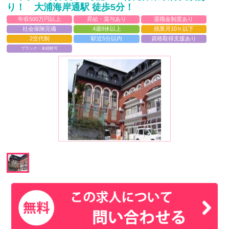
り！ 大浦海岸通駅 徒歩5分！
年収500万円以上
昇給・賞与あり
退職金制度あり
社会保険完備
4週8休以上
残業月10ｈ以下
2交代制
駅近5分以内
資格取得支援あり
ブランク・未経験可