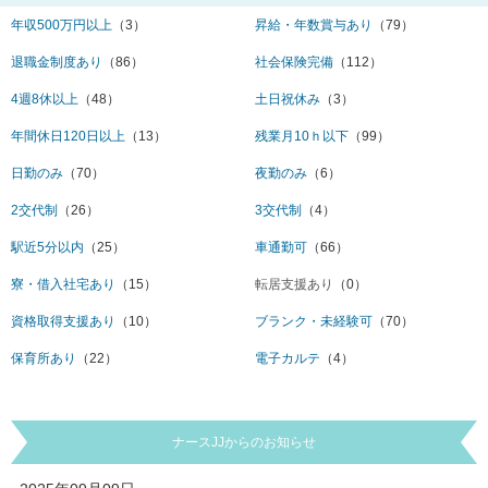
年収500万円以上
（3）
昇給・年数賞与あり
（79）
退職金制度あり
（86）
社会保険完備
（112）
4週8休以上
（48）
土日祝休み
（3）
年間休日120日以上
（13）
残業月10ｈ以下
（99）
日勤のみ
（70）
夜勤のみ
（6）
2交代制
（26）
3交代制
（4）
駅近5分以内
（25）
車通勤可
（66）
寮・借入社宅あり
（15）
転居支援あり
（0）
資格取得支援あり
（10）
ブランク・未経験可
（70）
保育所あり
（22）
電子カルテ
（4）
ナースJJからのお知らせ