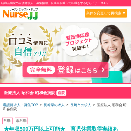
昭和会病院の看護師求人・募集情報、長崎県長崎市で転職をするなら「ナースJJ」
条件を変更して再検索 ▼
医療法人 昭和会 昭和会病院
病院
看護師求人・募集TOP
>
長崎県の求人
>
長崎市の求人
> 医療法人 昭和会 昭
和会病院
常勤
非常勤
★年収500万円以上可能★ 育児休業取得実績あ