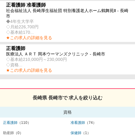
正看護師 准看護師
社会福祉法人 長崎厚生福祉団 特別養護老人ホーム鶴舞苑Ⅱ - 長崎
市
◆4年生大学卒
◇月給226,700円
◇基本給170...
★この求人の詳細を見る
正看護師
医療法人 ＡＲＴ 岡本ウーマンズクリニック - 長崎市
◇基本給210,000円～230,000円
◇資格...
★この求人の詳細を見る
長崎県 長崎市で 求人を絞り込む
資格
正看護師
（110）
准看護師
（74）
助産師
（0）
保健師
（1）