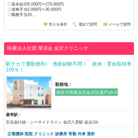
◇基本給205,000円〜270,000円
◇准奉手当5,000円〜30,000円
◇職務手当20,...
求人を保存
電話で質問
メールで質問
医療法人社団 厚済会
金沢クリニック
駅チカで通勤便利♪ 透析経験不問！ 産休・育休取得率
100％！
勤務地：
神奈川県横浜市金沢区瀬戸19-9
最寄駅：
京浜急行線・シーサイドライン 金沢八景駅 徒歩2分
正看護師 医院 クリニック 診療所 常勤 外来 透析