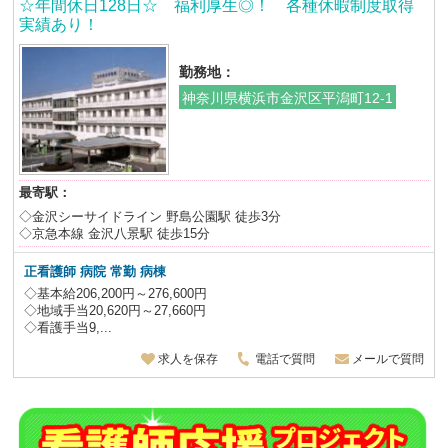
☆年間休日128日☆ 福利厚生◎！ 各種休暇制度取得
実績あり！
勤務地：
神奈川県横浜市金沢区平潟町12-1
最寄駅：
◇金沢シーサイドライン 野島公園駅 徒歩3分
◇京急本線 金沢八景駅 徒歩15分
正看護師 病院 常勤 病棟
◇基本給206,200円～276,600円
◇地域手当20,620円～27,660円
◇看護手当9,...
求人を保存
電話で質問
メールで質問