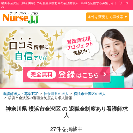
横浜市金沢区（神奈川県）の退職金制度ありの看護師求人・転職を応援する募集サイト「ナース
JJ」
条件を変更して再検索 ▼
看護師求人・募集TOP
神奈川県の求人
横浜市金沢区の求人
横浜市金沢区の退職金制度あり求人情報
神奈川県 横浜市金沢区
の
退職金制度あり
看護師求
人
27
件を掲載中