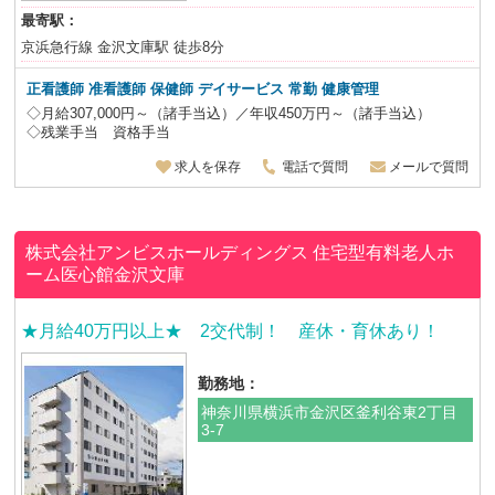
最寄駅：
京浜急行線 金沢文庫駅 徒歩8分
正看護師 准看護師 保健師 デイサービス
常勤 健康管理
◇月給307,000円～（諸手当込）／年収450万円～（諸手当込）
◇残業手当 資格手当
求人を保存
電話で質問
メールで質問
株式会社アンビスホールディングス
住宅型有料老人ホ
ーム医心館金沢文庫
★月給40万円以上★ 2交代制！ 産休・育休あり！
勤務地：
神奈川県横浜市金沢区釜利谷東2丁目
3-7