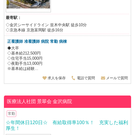
最寄駅：
◇金沢シーサイドライン 並木中央駅 徒歩10分
◇京急本線 京急富岡駅 徒歩16分
正看護師 准看護師 病院 常勤 病棟
◆大卒
◇基本給212,500円
◇住宅手当15,000円
◇夜勤手当13,000円
※基本給は経験...
求人を保存
電話で質問
メールで質問
医療法人社団 景翠会
金沢病院
常勤
☆年間休日120日☆ 有給取得率100％！ 充実した福利
厚生！