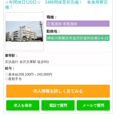
☆年間休日120日☆ 24時間保育所完備！ 単身用寮完
備！
職種：
正看護師 准看護師
勤務地：
神奈川県横浜市金沢区釜利谷東2-6-22
最寄駅：
京浜急行 金沢文庫駅 徒歩8分
給与：
◇基本給209,100円～243,000円
◇夜勤手当
求人情報を詳しく見てみる
求人を保存
電話で質問
メールで質問