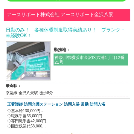
アースサポート株式会社
アースサポート金沢八景
日勤のみ！ 各種休暇制度取得実績あり！ ブランク・
未経験OK！
勤務地：
神奈川県横浜市金沢区六浦1丁目12番
21号
最寄駅：
京急線 金沢八景駅 徒歩8分
正看護師 訪問介護ステーション 訪問入浴
常勤 訪問入浴
◇基本給130,000円～
◇職務手当66,000円
◇専門職手当42,000円
◇固定残業代58,900...