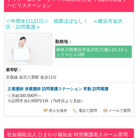
ハビリステーション
☆年間休日121日☆ 残業ほぼなし！ ≪横浜市金沢
区・訪問看護≫
勤務地：
神奈川県横浜市金沢区六浦1-21-13 レ
ックスビル1階
最寄駅：
京急線 金沢八景駅 徒歩11分
正看護師 准看護師 訪問看護ステーション 常勤 訪問看護
◇月給300,000円～
※訪問手当4,000円/1件（76件目より支給）
求人を保存
電話で質問
メールで質問
社会福祉法人 ひまわり福祉会
特別養護老人ホーム富岡