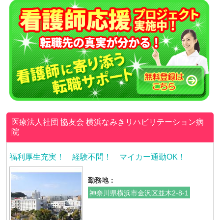
医療法人社団 協友会
横浜なみきリハビリテーション病
院
福利厚生充実！ 経験不問！ マイカー通勤OK！
勤務地：
神奈川県横浜市金沢区並木2-8-1