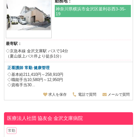
勤務地：
神奈川県横浜市金沢区釜利谷西3-35-
19
最寄駅：
◇京急本線 金沢文庫駅 バスで14分
（夏山坂上バス停より徒歩1分）
正看護師
常勤 健康管理
◇基本給211,410円～258,910円
◇職能手当10,580円～12,950円
◇資格手当30...
求人を保存
電話で質問
メールで質問
医療法人社団 協友会
金沢文庫病院
常勤