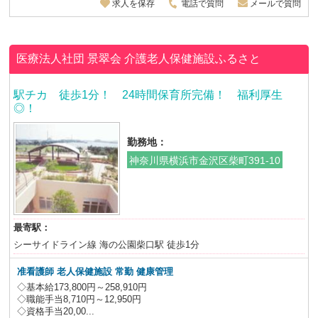
求人を保存
電話で質問
メールで質問
医療法人社団 景翠会
介護老人保健施設ふるさと
駅チカ 徒歩1分！ 24時間保育所完備！ 福利厚生
◎！
勤務地：
神奈川県横浜市金沢区柴町391-10
最寄駅：
シーサイドライン線 海の公園柴口駅 徒歩1分
准看護師 老人保健施設
常勤 健康管理
◇基本給173,800円～258,910円
◇職能手当8,710円～12,950円
◇資格手当20,00...