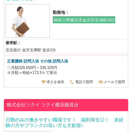
勤務地：
神奈川県横浜市金沢区谷津町403
最寄駅：
京浜急行 金沢文庫駅 徒歩2分
正看護師 訪問入浴 その他 訪問入浴
◇月額329,650円～338,325円
※月額＝時給×173.5ｈで算出
求人を保存
電話で質問
メールで質問
株式会社ツクイ
ツクイ横浜能見台
日勤のみの働きやすい職場です！ 福利厚生◎！ 未経
験の方やブランクの長い方も大歓迎♪