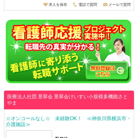
求人を保存
電話で質問
メールで質問
医療法人社団 景翠会
景翠会けいすい小規模多機能さと
やま
☆オンコールなし☆ 未経験OK！ ≪神奈川県横浜市・
介護施設≫