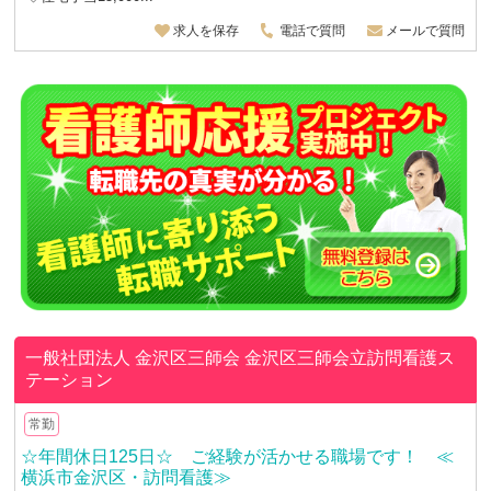
求人を保存
電話で質問
メールで質問
一般社団法人 金沢区三師会
金沢区三師会立訪問看護ス
テーション
常勤
☆年間休日125日☆ ご経験が活かせる職場です！ ≪
横浜市金沢区・訪問看護≫