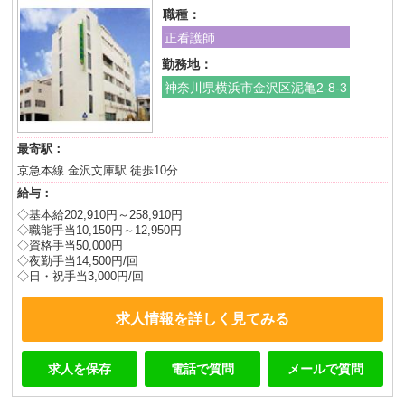
職種：
正看護師
勤務地：
神奈川県横浜市金沢区泥亀2-8-3
最寄駅：
京急本線 金沢文庫駅 徒歩10分
給与：
◇基本給202,910円～258,910円
◇職能手当10,150円～12,950円
◇資格手当50,000円
◇夜勤手当14,500円/回
◇日・祝手当3,000円/回
求人情報を詳しく見てみる
求人を保存
電話で質問
メールで質問