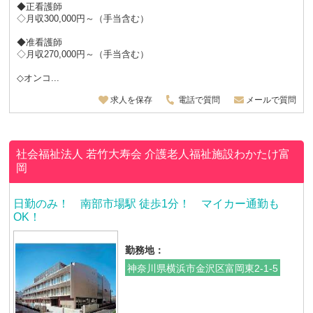
◆正看護師
◇月収300,000円～（手当含む）
◆准看護師
◇月収270,000円～（手当含む）
◇オンコ...
求人を保存
電話で質問
メールで質問
社会福祉法人 若竹大寿会
介護老人福祉施設わかたけ富
岡
日勤のみ！ 南部市場駅 徒歩1分！ マイカー通勤も
OK！
勤務地：
神奈川県横浜市金沢区富岡東2-1-5