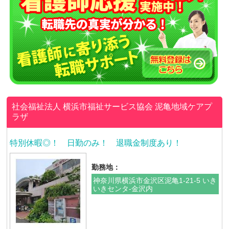
社会福祉法人 横浜市福祉サービス協会
泥亀地域ケアプ
ラザ
特別休暇◎！ 日勤のみ！ 退職金制度あり！
勤務地：
神奈川県横浜市金沢区泥亀1-21-5 いき
いきセンタ-金沢内