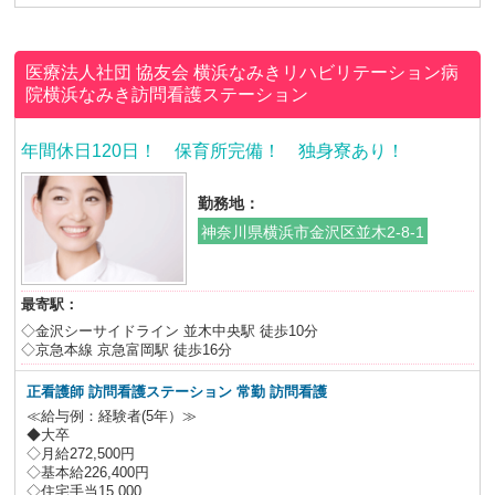
医療法人社団 協友会
横浜なみきリハビリテーション病
院横浜なみき訪問看護ステーション
年間休日120日！ 保育所完備！ 独身寮あり！
勤務地：
神奈川県横浜市金沢区並木2-8-1
最寄駅：
◇金沢シーサイドライン 並木中央駅 徒歩10分
◇京急本線 京急富岡駅 徒歩16分
正看護師 訪問看護ステーション 常勤 訪問看護
≪給与例：経験者(5年）≫
◆大卒
◇月給272,500円
◇基本給226,400円
◇住宅手当15,000...