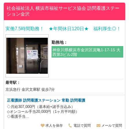
社会福祉法人 横浜市福祉サービス協会
訪問看護ステー
ション金沢
実働7.5時間勤務！ ★年間休日120日★ 福利厚生◎！
勤務地：
神奈川県横浜市金沢区泥亀1-17-15 大
西第3ビル2階
最寄駅：
京浜急行 金沢文庫駅 徒歩7分
正看護師
訪問看護ステーション 常勤 訪問看護
◇月給307,000円（基本給+諸手当込み）
◇オンコール手当20,000円（1ヶ月平均額）
◇看護手当...
求人を保存
電話で質問
メールで質問