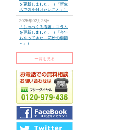
を更新しました。（『新生
活で気を付けたいこと』）
2025年02月25日
「しゃべくる看護」コラム
を更新しました。（『今年
もやってきた～花粉の季節
～』）
一覧を見る