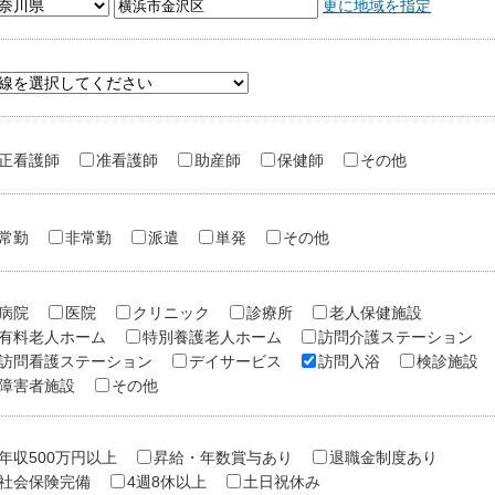
更に地域を指定
正看護師
准看護師
助産師
保健師
その他
常勤
非常勤
派遣
単発
その他
病院
医院
クリニック
診療所
老人保健施設
有料老人ホーム
特別養護老人ホーム
訪問介護ステーション
訪問看護ステーション
デイサービス
訪問入浴
検診施設
障害者施設
その他
年収500万円以上
昇給・年数賞与あり
退職金制度あり
社会保険完備
4週8休以上
土日祝休み