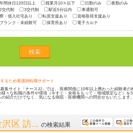
年間休日120日以上
残業月10ｈ以下
日勤のみ
夜勤のみ
2交代制
3交代制
駅近5分以内
車通勤可
寮・借入社宅あり
転居支援あり
資格取得支援あり
ブランク・未経験可
保育所あり
電子カルテ
職するため看護師転職サポート
募集サイト「ナースJJ」では、 医療関係に10年以上携わった経験者の
の様々な転職の条件や環境（今すぐ・余裕をもって・地域限定など）を3
への紹介だけでなく、気になる病院・医療機関への問合せもいたします
す。
区 訪...
の検索結果