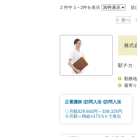
2
件中 1～2件を表示
並
< 前へ
株式
駅チカ
勤務地
最寄り
正看護師
訪問入浴
訪問入浴
◇月額329,650円～338,325円
※月額＝時給×173.5ｈで算出