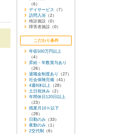
（6）
デイサービス
（7）
訪問入浴
（2）
検診施設
（0）
障害者施設
（0）
こだわり条件
年収500万円以上
（4）
昇給・年数賞与あり
（26）
退職金制度あり
（27）
社会保険完備
（41）
4週8休以上
（28）
土日祝休み
（2）
年間休日120日以上
（23）
残業月10ｈ以下
（28）
日勤のみ
（33）
夜勤のみ
（1）
2交代制
（6）