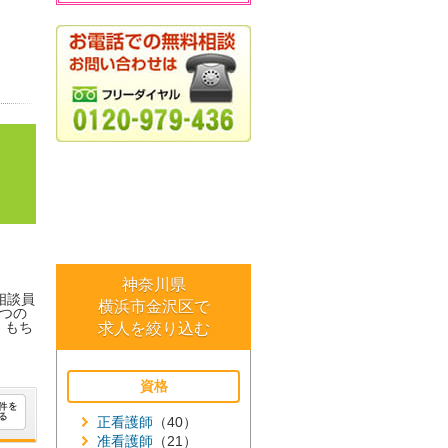
神奈川県
相談員
横浜市金沢区で
つの
。もち
求人を絞り込む
資格
正看護師
（40）
准看護師
（21）