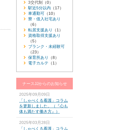
3交代制
（0）
駅近5分以内
（17）
車通勤可
（10）
寮・借入社宅あり
（6）
転居支援あり
（1）
資格取得支援あり
（5）
ブランク・未経験可
（23）
保育所あり
（8）
電子カルテ
（1）
ナースJJからのお知らせ
2025年09月09日
「しゃべくる看護」コラム
を更新しました。（『心も
体も満たす働き方』）
2025年03月28日
「しゃべくる看護」コラム