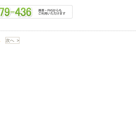
1
次へ >