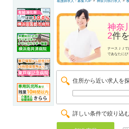
看護師求人・募集TOP
>
神奈川県の求人
>
神奈
2
件
ナースＪＪで
であなたにぴ
住所から近い求人を
詳しい条件で絞り込