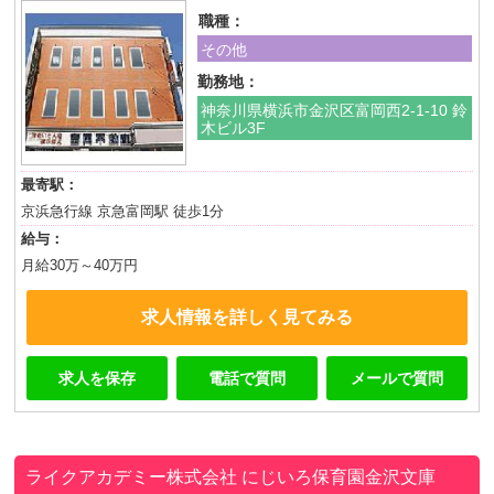
職種：
その他
勤務地：
神奈川県横浜市金沢区富岡西2-1-10 鈴
木ビル3F
最寄駅：
京浜急行線 京急富岡駅 徒歩1分
給与：
月給30万～40万円
求人情報を詳しく見てみる
求人を保存
電話で質問
メールで質問
ライクアカデミー株式会社
にじいろ保育園金沢文庫