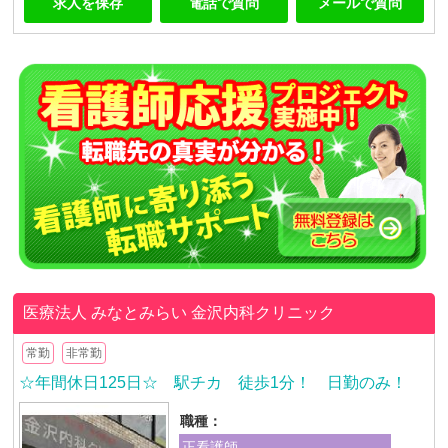
求人を保存
電話で質問
メールで質問
医療法人 みなとみらい
金沢内科クリニック
常勤
非常勤
☆年間休日125日☆ 駅チカ 徒歩1分！ 日勤のみ！
職種：
正看護師