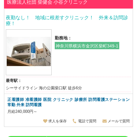
医療法人社団 柴健会
小谷クリニック
夜勤なし！ 地域に根差すクリニック！ 外来＆訪問診
療！
勤務地：
神奈川県横浜市金沢区柴町349-1
最寄駅：
シーサイドライン 海の公園柴口駅 徒歩6分
正看護師 准看護師 医院 クリニック 診療所 訪問看護ステーション
常勤 外来 訪問看護
月給240,000円～
求人を保存
電話で質問
メールで質問