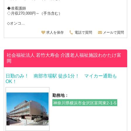
◆准看護師
◇月収270,000円～（手当含む）
◇オンコ...
求人を保存
電話で質問
メールで質問
社会福祉法人 若竹大寿会
介護老人福祉施設わかたけ富
岡
日勤のみ！ 南部市場駅 徒歩1分！ マイカー通勤も
OK！
勤務地：
神奈川県横浜市金沢区富岡東2-1-5