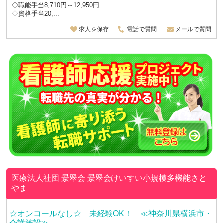
◇職能手当8,710円～12,950円
◇資格手当20,...
求人を保存
電話で質問
メールで質問
医療法人社団 景翠会
景翠会けいすい小規模多機能さと
やま
☆オンコールなし☆ 未経験OK！ ≪神奈川県横浜市・
介護施設≫