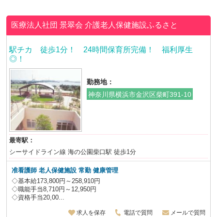
医療法人社団 景翠会
介護老人保健施設ふるさと
駅チカ 徒歩1分！ 24時間保育所完備！ 福利厚生
◎！
勤務地：
神奈川県横浜市金沢区柴町391-10
最寄駅：
シーサイドライン線 海の公園柴口駅 徒歩1分
准看護師 老人保健施設
常勤 健康管理
◇基本給173,800円～258,910円
◇職能手当8,710円～12,950円
◇資格手当20,00...
求人を保存
電話で質問
メールで質問