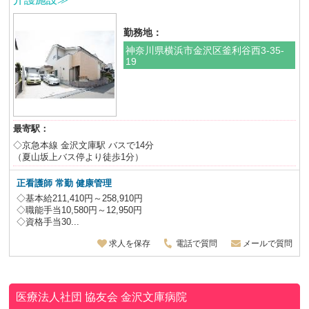
勤務地：
神奈川県横浜市金沢区釜利谷西3-35-
19
最寄駅：
◇京急本線 金沢文庫駅 バスで14分
（夏山坂上バス停より徒歩1分）
正看護師
常勤 健康管理
◇基本給211,410円～258,910円
◇職能手当10,580円～12,950円
◇資格手当30...
求人を保存
電話で質問
メールで質問
医療法人社団 協友会
金沢文庫病院