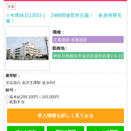
常勤
☆年間休日120日☆ 24時間保育所完備！ 単身用寮完
備！
職種：
正看護師 准看護師
勤務地：
神奈川県横浜市金沢区釜利谷東2-6-22
最寄駅：
京浜急行 金沢文庫駅 徒歩8分
給与：
◇基本給209,100円～243,000円
◇夜勤手当
求人情報を詳しく見てみる