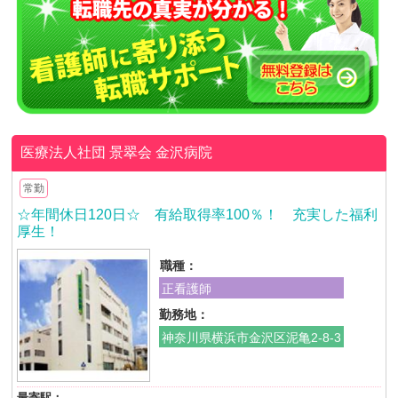
医療法人社団 景翠会
金沢病院
常勤
☆年間休日120日☆ 有給取得率100％！ 充実した福利
厚生！
職種：
正看護師
勤務地：
神奈川県横浜市金沢区泥亀2-8-3
最寄駅：