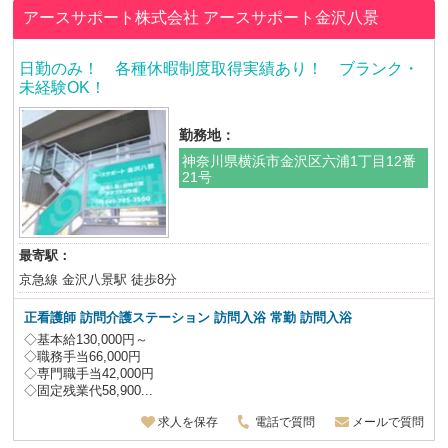
アースサポート株式会社
アースサポート金沢八景
日勤のみ！ 各種休暇制度取得実績あり！ ブランク・
未経験OK！
勤務地：
神奈川県横浜市金沢区六浦1丁目12番
21号
最寄駅：
京急線 金沢八景駅 徒歩8分
正看護師 訪問介護ステーション 訪問入浴
常勤 訪問入浴
◇基本給130,000円～
◇職務手当66,000円
◇専門職手当42,000円
◇固定残業代58,900...
求人を保存
電話で質問
メールで質問