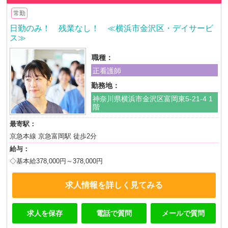
常勤
日勤のみ！ 残業なし！ ≪横浜市金沢区・デイサービ
ス≫
職種：
正看護師
勤務地：
神奈川県横浜市金沢区富岡東5-21-4 1
階
最寄駅：
京急本線 京急富岡駅 徒歩2分
給与：
◇基本給378,000円～378,000円
求人情報を詳しく見てみる
求人を保存
電話で質問
メールで質問