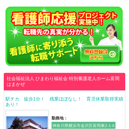
社会福祉法人 ひまわり福祉会
特別養護老人ホーム富岡
はまかぜ
駅チカ 徒歩1分！ 残業ほぼなし！ 育児休業取得実績
あり！
勤務地：
神奈川県横浜市金沢区富岡東2-1-6