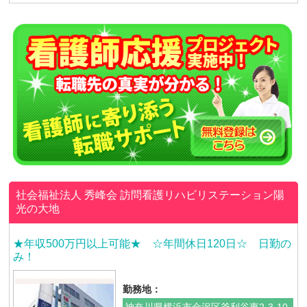
社会福祉法人 秀峰会
訪問看護リハビリステーション陽
光の大地
★年収500万円以上可能★ ☆年間休日120日☆ 日勤の
み！
勤務地：
神奈川県横浜市金沢区釜利谷東2-3-10