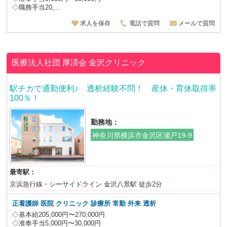
◇職務手当20,...
求人を保存
電話で質問
メールで質問
医療法人社団 厚済会
金沢クリニック
駅チカで通勤便利♪ 透析経験不問！ 産休・育休取得率
100％！
勤務地：
神奈川県横浜市金沢区瀬戸19-9
最寄駅：
京浜急行線・シーサイドライン 金沢八景駅 徒歩2分
正看護師 医院 クリニック 診療所 常勤 外来 透析
◇基本給205,000円〜270,000円
◇准奉手当5,000円〜30,000円