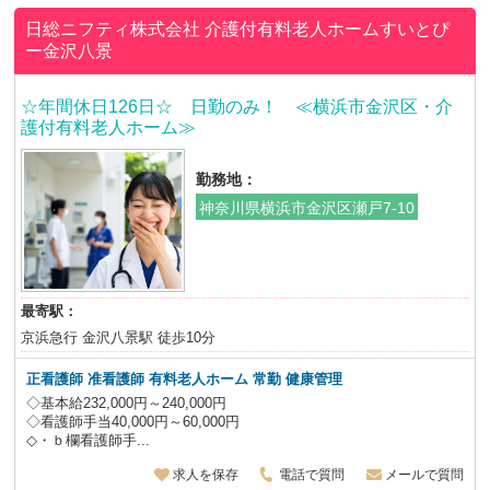
日総ニフティ株式会社
介護付有料老人ホームすいとぴ
ー金沢八景
☆年間休日126日☆ 日勤のみ！ ≪横浜市金沢区・介
護付有料老人ホーム≫
勤務地：
神奈川県横浜市金沢区瀬戸7-10
最寄駅：
京浜急行 金沢八景駅 徒歩10分
正看護師 准看護師 有料老人ホーム 常勤 健康管理
◇基本給232,000円～240,000円
◇看護師手当40,000円～60,000円
◇・ｂ欄看護師手...
求人を保存
電話で質問
メールで質問