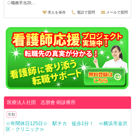
◇職務手当20,...
求人を保存
電話で質問
メールで質問
医療法人社団 志朋會
樹診療所
常勤
☆年間休日125日☆ 駅チカ 徒歩1分！ ≪横浜市金沢
区・クリニック≫