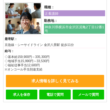
職種：
正看護師
勤務地：
神奈川県横浜市金沢区泥亀2丁目12番1
号
最寄駅：
京急線・シーサイドライン 金沢八景駅 徒歩11分
給与：
◇基本給159,900円～335,300円
◇地域手当15,990円～33,530円
◇福祉従事手当12,600円
※オンコール手当別途支給
求人情報を詳しく見てみる
求人を保存
電話で質問
メールで質問