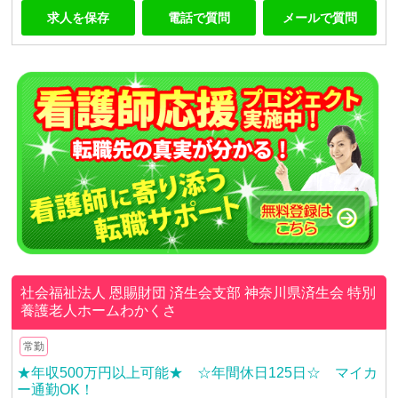
求人を保存
電話で質問
メールで質問
社会福祉法人 恩賜財団 済生会支部 神奈川県済生会
特別
養護老人ホームわかくさ
常勤
★年収500万円以上可能★ ☆年間休日125日☆ マイカ
ー通勤OK！