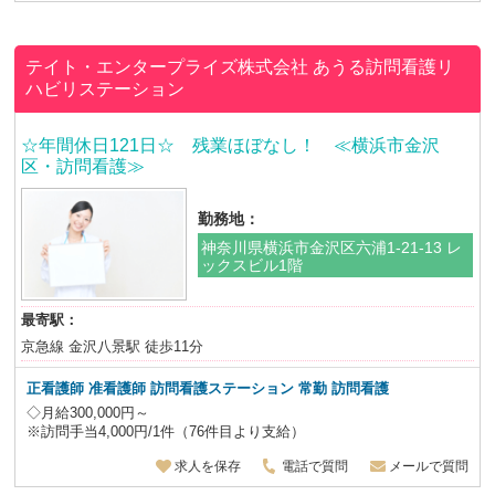
テイト・エンタープライズ株式会社
あうる訪問看護リ
ハビリステーション
☆年間休日121日☆ 残業ほぼなし！ ≪横浜市金沢
区・訪問看護≫
勤務地：
神奈川県横浜市金沢区六浦1-21-13 レ
ックスビル1階
最寄駅：
京急線 金沢八景駅 徒歩11分
正看護師 准看護師 訪問看護ステーション 常勤 訪問看護
◇月給300,000円～
※訪問手当4,000円/1件（76件目より支給）
求人を保存
電話で質問
メールで質問