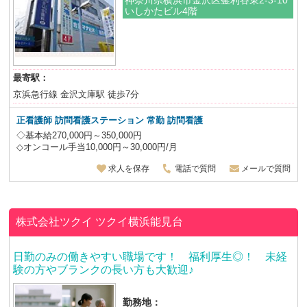
いしかたビル4階
最寄駅：
京浜急行線 金沢文庫駅 徒歩7分
正看護師
訪問看護ステーション 常勤 訪問看護
◇基本給270,000円～350,000円
◇オンコール手当10,000円～30,000円/月
求人を保存
電話で質問
メールで質問
株式会社ツクイ
ツクイ横浜能見台
日勤のみの働きやすい職場です！ 福利厚生◎！ 未経
験の方やブランクの長い方も大歓迎♪
勤務地：