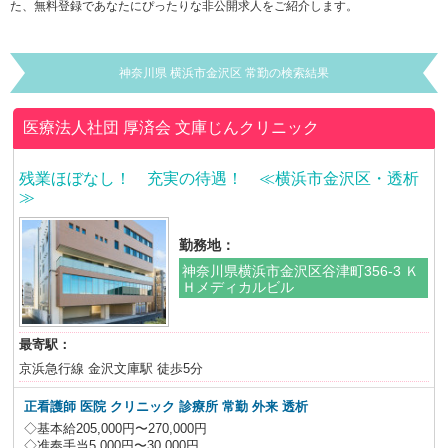
た、無料登録であなたにぴったりな非公開求人をご紹介します。
神奈川県 横浜市金沢区 常勤の検索結果
医療法人社団 厚済会
文庫じんクリニック
残業ほぼなし！ 充実の待遇！ ≪横浜市金沢区・透析
≫
勤務地：
神奈川県横浜市金沢区谷津町356-3 Ｋ
Ｈメディカルビル
最寄駅：
京浜急行線 金沢文庫駅 徒歩5分
正看護師 医院 クリニック 診療所 常勤 外来 透析
◇基本給205,000円〜270,000円
◇准奉手当5,000円〜30,000円