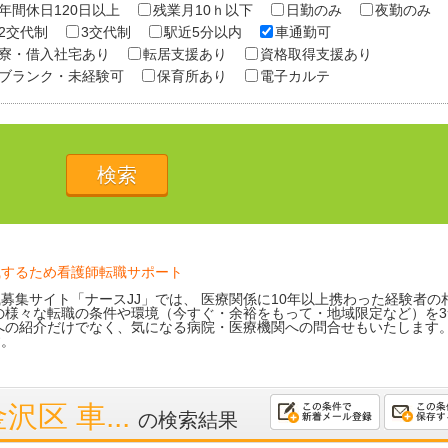
年間休日120日以上
残業月10ｈ以下
日勤のみ
夜勤のみ
2交代制
3交代制
駅近5分以内
車通勤可
寮・借入社宅あり
転居支援あり
資格取得支援あり
ブランク・未経験可
保育所あり
電子カルテ
職するため看護師転職サポート
募集サイト「ナースJJ」では、 医療関係に10年以上携わった経験者の
の様々な転職の条件や環境（今すぐ・余裕をもって・地域限定など）を3
への紹介だけでなく、気になる病院・医療機関への問合せもいたします
す。
区 車...
の検索結果