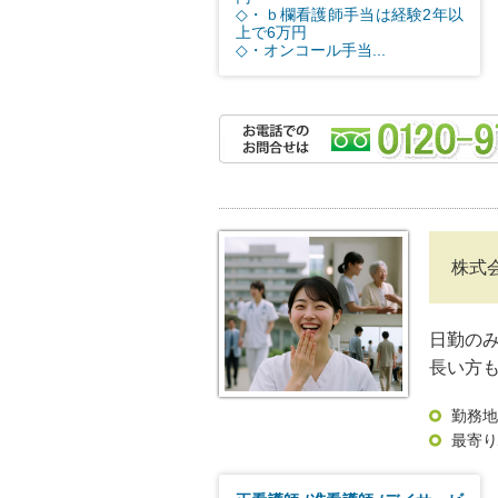
◇・ｂ欄看護師手当は経験2年以
上で6万円
◇・オンコール手当...
株式
日勤の
長い方も
勤務地
最寄り