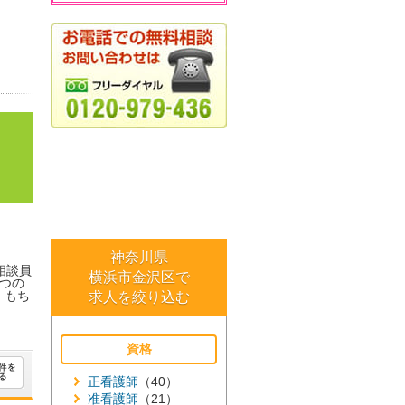
神奈川県
相談員
横浜市金沢区で
つの
。もち
求人を絞り込む
資格
正看護師
（40）
准看護師
（21）