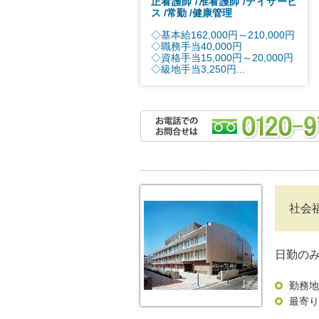
正看護師
准看護師
デイサービ
ス
常勤
健康管理
◇基本給162,000円～210,000円
◇職務手当40,000円
◇資格手当15,000円～20,000円
◇級地手当3,250円...
社会
日勤のみ
勤務地
最寄り