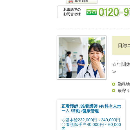
日総
☆年間休
≫
勤務地
最寄り
正看護師
准看護師
有料老人ホ
ーム
常勤
健康管理
◇基本給232,000円～240,000円
◇看護師手当40,000円～60,000
円