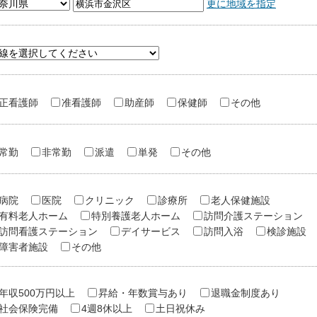
更に地域を指定
正看護師
准看護師
助産師
保健師
その他
常勤
非常勤
派遣
単発
その他
病院
医院
クリニック
診療所
老人保健施設
有料老人ホーム
特別養護老人ホーム
訪問介護ステーション
訪問看護ステーション
デイサービス
訪問入浴
検診施設
障害者施設
その他
年収500万円以上
昇給・年数賞与あり
退職金制度あり
社会保険完備
4週8休以上
土日祝休み