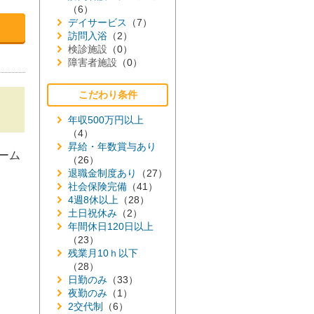
（6）
デイサービス
（7）
訪問入浴
（2）
検診施設
（0）
障害者施設
（0）
こだわり条件
年収500万円以上
（4）
昇給・年数賞与あり
ーム
（26）
退職金制度あり
（27）
社会保険完備
（41）
4週8休以上
（28）
土日祝休み
（2）
年間休日120日以上
（23）
残業月10ｈ以下
（28）
日勤のみ
（33）
夜勤のみ
（1）
2交代制
（6）