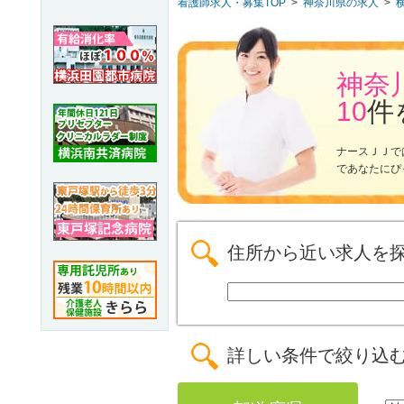
看護師求人・募集TOP
>
神奈川県の求人
>
神奈
10
件
ナースＪＪで
であなたにぴ
住所から近い求人を
詳しい条件で絞り込