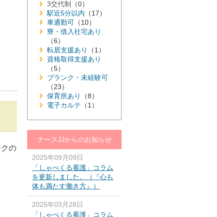
3交代制
（0）
駅近5分以内
（17）
車通勤可
（10）
寮・借入社宅あり
（6）
転居支援あり
（1）
資格取得支援あり
（5）
ブランク・未経験可
（23）
保育所あり
（8）
電子カルテ
（1）
ナースJJからのお知らせ
ンクの
2025年09月09日
「しゃべくる看護」コラム
を更新しました。（『心も
体も満たす働き方』）
2025年03月28日
「しゃべくる看護」コラム