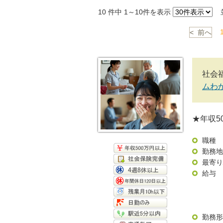
10
件中 1～10件を表示
並
< 前へ
社会
ムわ
★年収5
職種
勤務地
最寄り
給与
勤務形