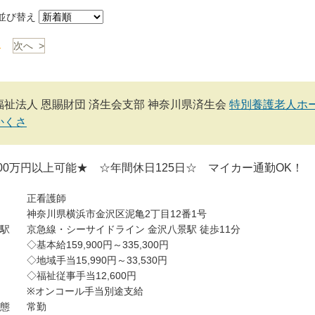
び替え
1
次へ >
福祉法人 恩賜財団 済生会支部 神奈川県済生会
特別養護老人ホ
かくさ
00万円以上可能★ ☆年間休日125日☆ マイカー通勤OK！
正看護師
神奈川県横浜市金沢区泥亀2丁目12番1号
駅
京急線・シーサイドライン 金沢八景駅 徒歩11分
◇基本給159,900円～335,300円
◇地域手当15,990円～33,530円
◇福祉従事手当12,600円
※オンコール手当別途支給
態
常勤