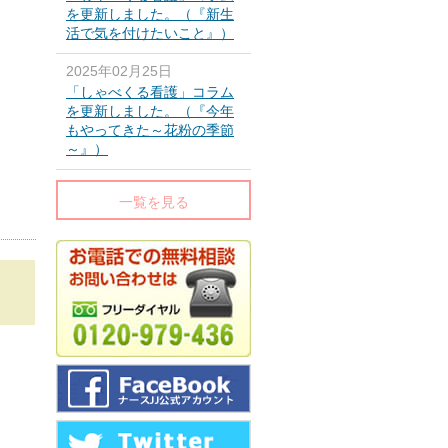
を更新しました。（『新生
活で気を付けたいこと』）
2025年02月25日
「しゃべくる看護」コラム
を更新しました。（『今年
もやってきた～花粉の季節
～』）
一覧を見る