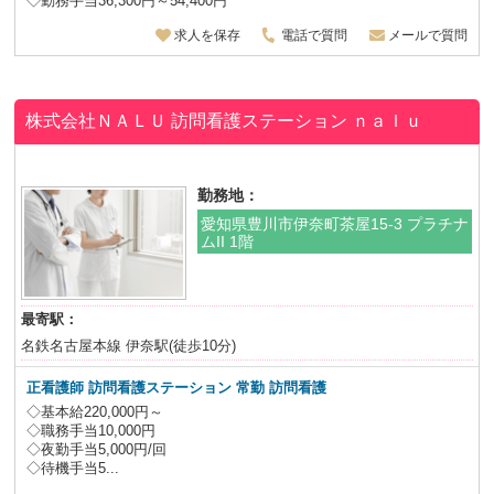
◇勤務手当36,300円～54,400円
求人を保存
電話で質問
メールで質問
株式会社ＮＡＬＵ 訪問看護ステーション ｎａｌｕ
勤務地：
愛知県豊川市伊奈町茶屋15-3 プラチナ
ムII 1階
最寄駅：
名鉄名古屋本線 伊奈駅(徒歩10分)
正看護師 訪問看護ステーション 常勤 訪問看護
◇基本給220,000円～
◇職務手当10,000円
◇夜勤手当5,000円/回
◇待機手当5...