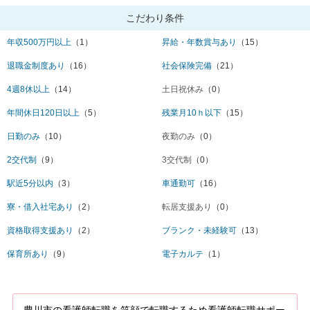
こだわり条件
年収500万円以上
（1）
昇給・年数賞与あり
（15）
退職金制度あり
（16）
社会保険完備
（21）
4週8休以上
（14）
土日祝休み
（0）
年間休日120日以上
（5）
残業月10ｈ以下
（15）
日勤のみ
（10）
夜勤のみ
（0）
2交代制
（9）
3交代制
（0）
駅近5分以内
（3）
車通勤可
（16）
寮・借入社宅あり
（2）
転居支援あり
（0）
資格取得支援あり
（2）
ブランク・未経験可
（13）
保育所あり
（9）
電子カルテ
（1）
豊川市の看護師転職を笑顔で転職するため看護師転職サポー