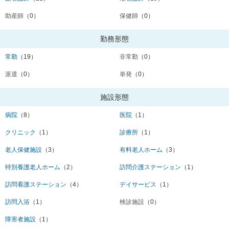
助産師
（0）
保健師
（0）
勤務形態
常勤
（19）
非常勤
（0）
派遣
（0）
単発
（0）
施設形態
病院
（8）
医院
（1）
クリニック
（1）
診療所
（1）
老人保健施設
（3）
有料老人ホーム
（3）
特別養護老人ホーム
（2）
訪問介護ステーション
（1）
訪問看護ステーション
（4）
デイサービス
（1）
訪問入浴
（1）
検診施設
（0）
障害者施設
（1）