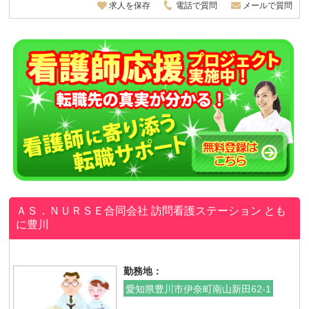
求人を保存
電話で質問
メールで質問
ＡＳ．ＮＵＲＳＥ合同会社 訪問看護ステーション とも
に豊川
勤務地：
愛知県豊川市伊奈町南山新田62-1