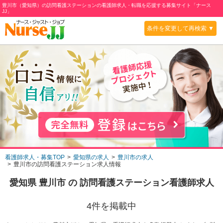
豊川市（愛知県）の訪問看護ステーションの看護師求人・転職を応援する募集サイト「ナース
JJ」
条件を変更して再検索 ▼
看護師求人・募集TOP
愛知県の求人
豊川市の求人
豊川市の訪問看護ステーション求人情報
愛知県 豊川市
の
訪問看護ステーション
看護師求人
4
件を掲載中