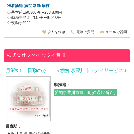
准看護師 病院 常勤 病棟
◇基本給160,300円〜233,800円
◇勤務手当31,700円〜46,200円
◇夜勤手当11...
求人を保存
電話で質問
メールで質問
株式会社ツクイ
ツクイ豊川
月9休！ 日勤のみ！ ≪愛知県豊川市・デイサービス≫
勤務地：
愛知県豊川市豊川町奴通17番7号
最寄駅：
JR飯田線 豊川駅 徒歩6分