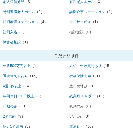
老人保健施設
（3）
有料老人ホーム
（3）
特別養護老人ホーム
（2）
訪問介護ステーション
（1）
訪問看護ステーション
（4）
デイサービス
（1）
訪問入浴
（1）
検診施設
（0）
障害者施設
（1）
こだわり条件
年収500万円以上
（1）
昇給・年数賞与あり
（15）
退職金制度あり
（16）
社会保険完備
（21）
4週8休以上
（14）
土日祝休み
（0）
年間休日120日以上
（5）
残業月10ｈ以下
（15）
日勤のみ
（10）
夜勤のみ
（0）
2交代制
（9）
3交代制
（0）
駅近5分以内
（3）
車通勤可
（16）