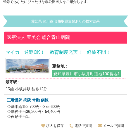
登録であなたにぴったりな非公開求人をご紹介します。
愛知県 豊川市 資格取得支援ありの検索結果
医療法人 宝美会
総合青山病院
マイカー通勤OK！ 教育制度充実！ 経験不問！
勤務地：
愛知県豊川市小坂井町道地100番地1
最寄駅：
JR線 小坂井駅 徒歩12分
正看護師 病院 常勤 病棟
◇基本給183,700円～275,600円
◇勤務手当36,300円～54,400円
◇夜勤手当1...
求人を保存
電話で質問
メールで質問