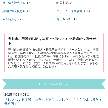
寮・借入社宅あり
（2）
転居支援あり
（0）
資格取得支援あり
（2）
ブランク・未経験可
（13）
保育所あり
（9）
電子カルテ
（1）
豊川市の看護師転職を笑顔で転職するため看護師転職サポー
ト
豊川市の看護師だけの求人・転職募集サイト「ナースJJ」では、 医療
関係に10年以上携わった経験者の相談員が転職をきめ細かにお手伝
い。 看護師の様々な転職の条件や環境（今すぐ・余裕をもって・地域
限定など）を3つのシステムを柱にサポート。 病院・企業への紹介だ
けでなく、気になる病院・医療機関への問合せもいたします。もちろ
ん採用・就任後の相談もお受けします。
ナースJJからのお知らせ
2025年09月09日
「しゃべくる看護」コラムを更新しました。（『心も体も満たす
働き方』）