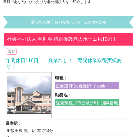
登録であなたにぴったりな非公開求人をご紹介します。
愛知県 豊川市 特別養護老人ホームの検索結果
社会福祉法人 明世会
特別養護老人ホーム秋桜の里
常勤
年間休日116日！ 残業なし！ 育児休業取得実績あ
り！
職種：
正看護師 准看護師 その他
勤務地：
愛知県豊川市三蔵子町北浦4番地
最寄駅：
JR飯田線 豊川駅 車で14分