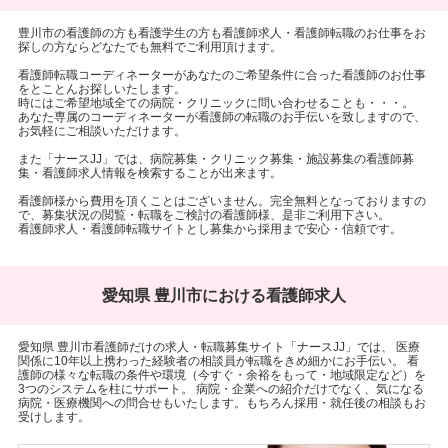
豊川市の看護師の方も看護学生の方も看護師求人・看護師転職のお仕事をお
探しの方ならどなたでも無料でご利用頂けます。
看護師転職コーディネーターがあなたのご希望条件に合った看護師のお仕事
をとことんお探しいたします。
時にはご希望地域全ての病院・クリニックに問い合わせることも・・・。
あなた専属のコーディネーターが看護師の転職のお手伝いを致しますので、
お気軽にご相談いただけます。
また「ナースJJ」では、病院募集・クリニック募集・施設募集の看護師募
集・看護師求人情報を検索することが出来ます。
看護師様から費用を頂くことはございません。完全無料となっておりますの
で、募集状況の閲覧・転職をご検討の看護師様、是非ご利用下さい。
看護師求人・看護師転職サイトとし募集から採用まで安心・信頼です。
愛知県 豊川市における看護師求人
愛知県 豊川市看護師だけの求人・転職募集サイト「ナースJJ」では、 医療
関係に10年以上携わった経験者の相談員が転職をきめ細かにお手伝い。 看
護師の様々な転職の条件や環境（今すぐ・余裕をもって・地域限定など）を
3つのシステムを柱にサポート。 病院・企業への紹介だけでなく、気になる
病院・医療機関への問合せもいたします。もちろん採用・就任後の相談もお
受けします。