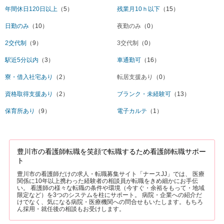
年間休日120日以上
（5）
残業月10ｈ以下
（15）
日勤のみ
（10）
夜勤のみ
（0）
2交代制
（9）
3交代制
（0）
駅近5分以内
（3）
車通勤可
（16）
寮・借入社宅あり
（2）
転居支援あり
（0）
資格取得支援あり
（2）
ブランク・未経験可
（13）
保育所あり
（9）
電子カルテ
（1）
豊川市の看護師転職を笑顔で転職するため看護師転職サポー
ト
豊川市の看護師だけの求人・転職募集サイト「ナースJJ」では、 医療
関係に10年以上携わった経験者の相談員が転職をきめ細かにお手伝
い。 看護師の様々な転職の条件や環境（今すぐ・余裕をもって・地域
限定など）を3つのシステムを柱にサポート。 病院・企業への紹介だ
けでなく、気になる病院・医療機関への問合せもいたします。もちろ
ん採用・就任後の相談もお受けします。